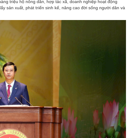
àng triệu hộ nông dân, hợp tác xã, doanh nghiệp hoạt động
ẩy sản xuất, phát triển sinh kế, nâng cao đời sống người dân và