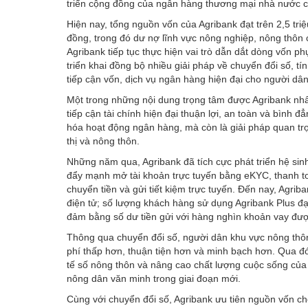
triển cộng đồng của ngân hàng thương mại nhà nước ch
Hiện nay, tổng nguồn vốn của Agribank đạt trên 2,5 triệu
đồng, trong đó dư nợ lĩnh vực nông nghiệp, nông thôn
Agribank tiếp tục thực hiện vai trò dẫn dắt dòng vốn p
triển khai đồng bộ nhiều giải pháp về chuyển đổi số, 
tiếp cận vốn, dịch vụ ngân hàng hiện đại cho người dâ
Một trong những nội dung trọng tâm được Agribank nhấ
tiếp cận tài chính hiện đại thuận lợi, an toàn và bình đ
hóa hoạt động ngân hàng, mà còn là giải pháp quan trọ
thị và nông thôn.
Những năm qua, Agribank đã tích cực phát triển hệ sin
đẩy mạnh mở tài khoản trực tuyến bằng eKYC, thanh to
chuyển tiền và gửi tiết kiệm trực tuyến. Đến nay, Agri
điện tử; số lượng khách hàng sử dụng Agribank Plus đạt
đảm bằng số dư tiền gửi với hàng nghìn khoản vay được
Thông qua chuyển đổi số, người dân khu vực nông thôn 
phí thấp hơn, thuận tiện hơn và minh bạch hơn. Qua đó,
tế số nông thôn và nâng cao chất lượng cuộc sống của
nông dân văn minh trong giai đoạn mới.
Cùng với chuyển đổi số, Agribank ưu tiên nguồn vốn 