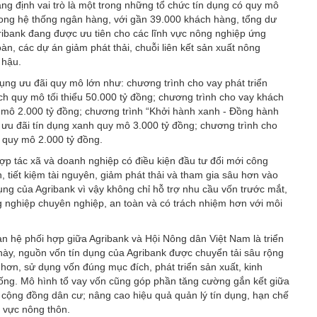
ẳng định vai trò là một trong những tổ chức tín dụng có quy mô
ong hệ thống ngân hàng, với gần 39.000 khách hàng, tổng dư
ribank đang được ưu tiên cho các lĩnh vực nông nghiệp ứng
n, các dự án giảm phát thải, chuỗi liên kết sản xuất nông
 hậu.
dụng ưu đãi quy mô lớn như: chương trình cho vay phát triển
 quy mô tối thiểu 50.000 tỷ đồng; chương trình cho vay khách
mô 2.000 tỷ đồng; chương trình “Khởi hành xanh - Đồng hành
 ưu đãi tín dụng xanh quy mô 3.000 tỷ đồng; chương trình cho
” quy mô 2.000 tỷ đồng.
ợp tác xã và doanh nghiệp có điều kiện đầu tư đổi mới công
 tiết kiệm tài nguyên, giảm phát thải và tham gia sâu hơn vào
ụng của Agribank vì vậy không chỉ hỗ trợ nhu cầu vốn trước mắt,
 nghiệp chuyên nghiệp, an toàn và có trách nhiệm hơn với môi
n hệ phối hợp giữa Agribank và Hội Nông dân Việt Nam là triển
này, nguồn vốn tín dụng của Agribank được chuyển tải sâu rộng
i hơn, sử dụng vốn đúng mục đích, phát triển sản xuất, kinh
sống. Mô hình tổ vay vốn cũng góp phần tăng cường gắn kết giữa
 cộng đồng dân cư; nâng cao hiệu quả quản lý tín dụng, hạn chế
u vực nông thôn.