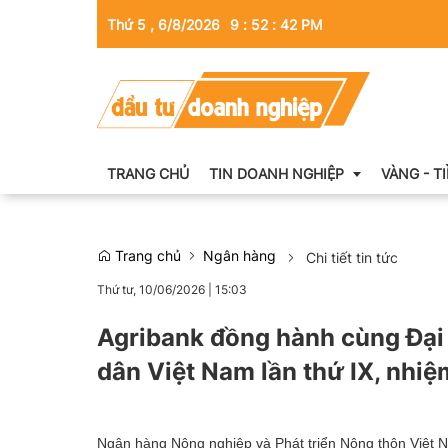
Thứ 5 , 6/8/2026
9
:
52
:
43
PM
TRANG CHỦ
TIN DOANH NGHIỆP
VÀNG - T
Trang chủ
Ngân hàng
Chi tiết tin tức
Thông tin doanh nghiệp
Thứ tư, 10/06/2026
|
15:03
Doanh nhân
Agribank đồng hành cùng Đại 
Kinh tế tài chính
dân Việt Nam lần thứ IX, nhi
Emagazine
Ngân hàng Nông nghiệp và Phát triển Nông thôn Việt N