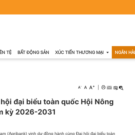
IỀN TỆ
BẤT ĐỘNG SẢN
XÚC TIẾN THƯƠNG MẠI
NGÂN HÀ
Xuất nhập khẩu
+
A
-
A
|
A
Khuyến mại
hội đại biểu toàn quốc Hội Nông
Hội chợ triển lãm
ệm kỳ 2026-2031
OCOP
am (Agribank) vinh dự đồng hành cùng Đại hội đại biểu toàn