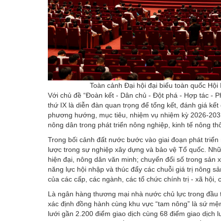
Toàn cảnh Đại hội đại biểu toàn quốc Hội
Với chủ đề “Đoàn kết - Dân chủ - Đột phá - Hợp tác - P
thứ IX là diễn đàn quan trọng để tổng kết, đánh giá kế
phương hướng, mục tiêu, nhiệm vụ nhiệm kỳ 2026-2031; 
nông dân trong phát triển nông nghiệp, kinh tế nông t
Trong bối cảnh đất nước bước vào giai đoạn phát triển m
lược trong sự nghiệp xây dựng và bảo vệ Tổ quốc. Nhữn
hiện đại, nông dân văn minh; chuyển đổi số trong sản xu
năng lực hội nhập và thúc đẩy các chuỗi giá trị nông 
của các cấp, các ngành, các tổ chức chính trị - xã hộ
Là ngân hàng thương mại nhà nước chủ lực trong đầu t
xác định đồng hành cùng khu vực “tam nông” là sứ mện
lưới gần 2.200 điểm giao dịch cùng 68 điểm giao dịch