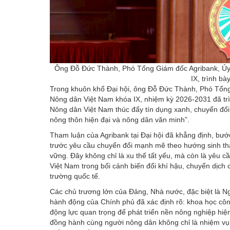
Ông Đỗ Đức Thành, Phó Tổng Giám đốc Agribank, Ủy
IX, trình bà
Trong khuôn khổ Đại hội, ông Đỗ Đức Thành, Phó Tổn
Nông dân Việt Nam khóa IX, nhiệm kỳ 2026-2031 đã trì
Nông dân Việt Nam thúc đẩy tín dụng xanh, chuyển đổi 
nông thôn hiện đại và nông dân văn minh”.
Tham luận của Agribank tại Đại hội đã khẳng định, bướ
trước yêu cầu chuyển đổi mạnh mẽ theo hướng sinh thái
vững. Đây không chỉ là xu thế tất yếu, mà còn là yêu 
Việt Nam trong bối cảnh biến đổi khí hậu, chuyển dịch
trường quốc tế.
Các chủ trương lớn của Đảng, Nhà nước, đặc biệt là N
hành động của Chính phủ đã xác định rõ: khoa học công
động lực quan trọng để phát triển nền nông nghiệp hiện
đồng hành cùng người nông dân không chỉ là nhiệm vụ 