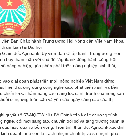
 viên Ban Chấp hành Trung ương Hội Nông dân Việt Nam khóa
y tham luận tại Đại hội
g Giám đốc Agribank, Ủy viên Ban Chấp hành Trung ương Hội
nh bày tham luận với chủ đề “Agribank đồng hành cùng Hội
số nông nghiệp, góp phần phát triển nông nghiệp sinh thái,
c vào giai đoạn phát triển mới, nông nghiệp Việt Nam đứng
, hiện đại, ứng dụng công nghệ cao, phát triển xanh và bền
cầu chiến lược nhằm nâng cao năng lực cạnh tranh của nông sản
 chuỗi cung ứng toàn cầu và yêu cầu ngày càng cao của thị
ghị quyết số 57-NQ/TW của Bộ Chính trị và các chương trình
 nghệ, đổi mới sáng tạo, chuyển đổi số và tăng trưởng xanh là
 đại, hiệu quả và bền vững. Trên tinh thần đó, Agribank xác định
kinh doanh, mà còn là trách nhiệm chính trị và sứ mệnh phát