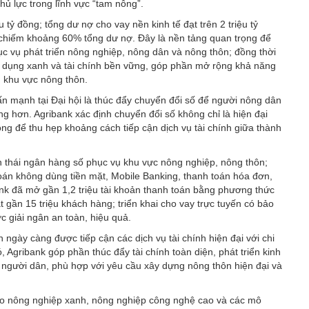
ủ lực trong lĩnh vực “tam nông”.
 tỷ đồng; tổng dư nợ cho vay nền kinh tế đạt trên 2 triệu tỷ
 chiếm khoảng 60% tổng dư nợ. Đây là nền tảng quan trọng để
hục vụ phát triển nông nghiệp, nông dân và nông thôn; đồng thời
tín dụng xanh và tài chính bền vững, góp phần mở rộng khả năng
n khu vực nông thôn.
n mạnh tại Đại hội là thúc đẩy chuyển đổi số để người nông dân
ẳng hơn. Agribank xác định chuyển đổi số không chỉ là hiện đại
ng để thu hẹp khoảng cách tiếp cận dịch vụ tài chính giữa thành
h thái ngân hàng số phục vụ khu vực nông nghiệp, nông thôn;
án không dùng tiền mặt, Mobile Banking, thanh toán hóa đơn,
bank đã mở gần 1,2 triệu tài khoản thanh toán bằng phương thức
 gần 15 triệu khách hàng; triển khai cho vay trực tuyến có bảo
 giải ngân an toàn, hiệu quả.
ngày càng được tiếp cận các dịch vụ tài chính hiện đại với chi
 Agribank góp phần thúc đẩy tài chính toàn diện, phát triển kinh
 người dân, phù hợp với yêu cầu xây dựng nông thôn hiện đại và
cho nông nghiệp xanh, nông nghiệp công nghệ cao và các mô