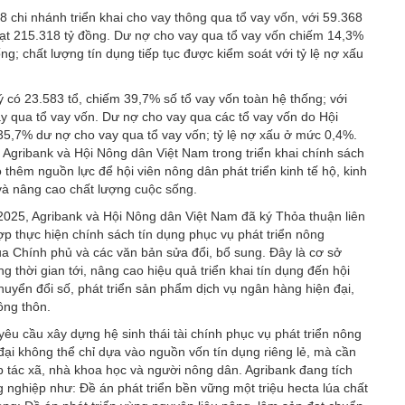
 chi nhánh triển khai cho vay thông qua tổ vay vốn, với 59.368
đạt 215.318 tỷ đồng. Dư nợ cho vay qua tổ vay vốn chiếm 14,3%
; chất lượng tín dụng tiếp tục được kiểm soát với tỷ lệ nợ xấu
 có 23.583 tổ, chiếm 39,7% số tổ vay vốn toàn hệ thống; với
y qua tổ vay vốn. Dư nợ cho vay qua các tổ vay vốn do Hội
35,7% dư nợ cho vay qua tổ vay vốn; tỷ lệ nợ xấu ở mức 0,4%.
 Agribank và Hội Nông dân Việt Nam trong triển khai chính sách
 thêm nguồn lực để hội viên nông dân phát triển kinh tế hộ, kinh
 và nâng cao chất lượng cuộc sống.
2025, Agribank và Hội Nông dân Việt Nam đã ký Thỏa thuận liên
hực hiện chính sách tín dụng phục vụ phát triển nông
a Chính phủ và các văn bản sửa đổi, bổ sung. Đây là cơ sở
g thời gian tới, nâng cao hiệu quả triển khai tín dụng đến hội
huyển đổi số, phát triển sản phẩm dịch vụ ngân hàng hiện đại,
ông thôn.
êu cầu xây dựng hệ sinh thái tài chính phục vụ phát triển nông
đại không thể chỉ dựa vào nguồn vốn tín dụng riêng lẻ, mà cần
p tác xã, nhà khoa học và người nông dân. Agribank đang tích
 nghiệp như: Đề án phát triển bền vững một triệu hecta lúa chất