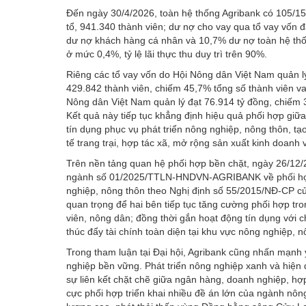
Đến ngày 30/4/2026, toàn hệ thống Agribank có 105/158
tổ, 941.340 thành viên; dư nợ cho vay qua tổ vay vốn 
dư nợ khách hàng cá nhân và 10,7% dư nợ toàn hệ thống
ở mức 0,4%, tỷ lệ lãi thực thu duy trì trên 90%.
Riêng các tổ vay vốn do Hội Nông dân Việt Nam quản lý
429.842 thành viên, chiếm 45,7% tổng số thành viên va
Nông dân Việt Nam quản lý đạt 76.914 tỷ đồng, chiếm 
Kết quả này tiếp tục khẳng định hiệu quả phối hợp giữa
tín dụng phục vụ phát triển nông nghiệp, nông thôn, tạo
tế trang trại, hợp tác xã, mở rộng sản xuất kinh doanh
Trên nền tảng quan hệ phối hợp bền chặt, ngày 26/12/
ngành số 01/2025/TTLN-HNDVN-AGRIBANK về phối hợp t
nghiệp, nông thôn theo Nghị định số 55/2015/NĐ-CP củ
quan trọng để hai bên tiếp tục tăng cường phối hợp tron
viên, nông dân; đồng thời gắn hoạt động tín dụng với c
thúc đẩy tài chính toàn diện tại khu vực nông nghiệp, n
Trong tham luận tại Đại hội, Agribank cũng nhấn mạnh y
nghiệp bền vững. Phát triển nông nghiệp xanh và hiện 
sự liên kết chặt chẽ giữa ngân hàng, doanh nghiệp, hợ
cực phối hợp triển khai nhiều đề án lớn của ngành nông