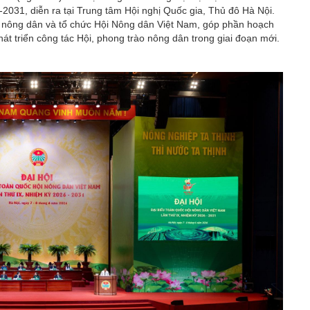
2031, diễn ra tại Trung tâm Hội nghị Quốc gia, Thủ đô Hà Nội.
cấp nông dân và tổ chức Hội Nông dân Việt Nam, góp phần hoạch
át triển công tác Hội, phong trào nông dân trong giai đoạn mới.