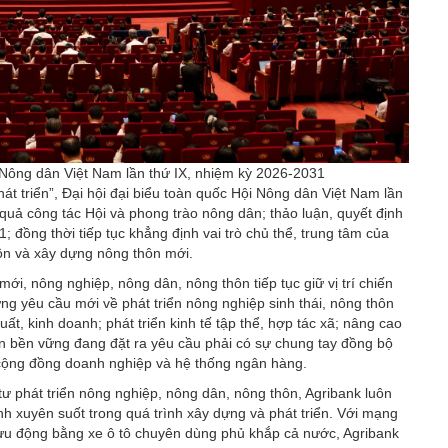
 Nông dân Việt Nam lần thứ IX, nhiệm kỳ 2026-2031
hát triển”, Đại hội đại biểu toàn quốc Hội Nông dân Việt Nam lần
t quả công tác Hội và phong trào nông dân; thảo luận, quyết định
đồng thời tiếp tục khẳng định vai trò chủ thể, trung tâm của
hôn và xây dựng nông thôn mới.
ới, nông nghiệp, nông dân, nông thôn tiếp tục giữ vị trí chiến
g yêu cầu mới về phát triển nông nghiệp sinh thái, nông thôn
ất, kinh doanh; phát triển kinh tế tập thể, hợp tác xã; nâng cao
sản bền vững đang đặt ra yêu cầu phải có sự chung tay đồng bộ
i, cộng đồng doanh nghiệp và hệ thống ngân hàng.
ư phát triển nông nghiệp, nông dân, nông thôn, Agribank luôn
h xuyên suốt trong quá trình xây dựng và phát triển. Với mạng
 lưu động bằng xe ô tô chuyên dùng phủ khắp cả nước, Agribank