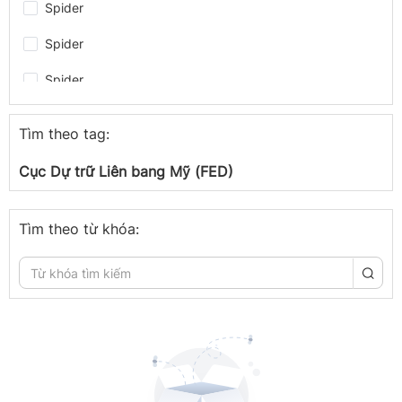
Spider
Spider
Spider
Spider
Tìm theo tag:
Spider
Cục Dự trữ Liên bang Mỹ (FED)
Spider
Spider
Tìm theo từ khóa:
congthuong.vn
congthuong.vn
Spider
congthuong.vn