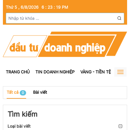
Thứ 5 , 6/8/2026
6
:
23
:
19
PM
TRANG CHỦ
TIN DOANH NGHIỆP
VÀNG - TIỀN TỆ
BẤT Đ
Togg
navig
Tất cả
Bài viết
0
Tìm kiếm
Loại bài viết