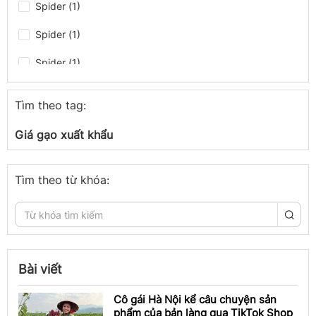
Spider (1)
Spider (1)
Spider (1)
Spider (1)
Tìm theo tag:
Spider (1)
Giá gạo xuất khẩu
Spider (1)
Spider (1)
Tìm theo từ khóa:
congthuong.vn (1)
congthuong.vn (1)
Spider (1)
Bài viết
congthuong.vn (1)
Cô gái Hà Nội kể câu chuyện sản
phẩm của bản làng qua TikTok Shop