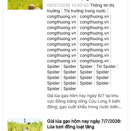
giaoducthoidai.vn
08/07/2026 10:00:00
Thông tin thị
trường
|
Thị trường trong nước
|
giaoducthoidai.vn
congthuong.vn
|
congthuong.vn
|
congthuong.vn
|
congthuong.vn
|
giaoducthoidai.vn
congthuong.vn
|
congthuong.vn
|
congthuong.vn
|
congthuong.vn
|
giaoducthoidai.vn
congthuong.vn
|
congthuong.vn
|
congthuong.vn
|
congthuong.vn
|
giaoducthoidai.vn
congthuong.vn
|
congthuong.vn
|
congthuong.vn
|
congthuong.vn
|
giaoducthoidai.vn
congthuong.vn
|
congthuong.vn
|
Spider
|
Spider
|
Spider
|
Tin Spider
|
Thị trường trong nước (6)
Spider
|
Spider
|
Spider
|
Spider
|
Spider
|
Spider
|
Spider
|
Spider
|
Spider
Spider
|
Spider
|
Spider
|
Spider
|
Spider
|
Spider
congthuong.vn
Giá lúa gạo hôm nay ngày 8/7 tại khu
vực Đồng bằng sông Cửu Long ít biến
Hội chợ triển lãm
động; gạo xuất khẩu trong nước biến
động trái chiều, thị trường xuất khẩu ...
congthuong.vn (4)
Giá lúa gạo hôm nay ngày 7/7/2026:
Lúa tươi đồng loạt tăng
spider