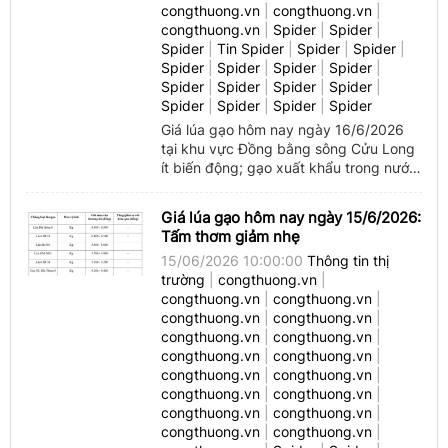
congthuong.vn
|
congthuong.vn
|
congthuong.vn
|
Spider
|
Spider
|
Spider
|
Tin Spider
|
Spider
|
Spider
|
Spider
|
Spider
|
Spider
|
Spider
|
Spider
|
Spider
|
Spider
|
Spider
|
Spider
|
Spider
|
Spider
|
Spider
Giá lúa gạo hôm nay ngày 16/6/2026
tại khu vực Đồng bằng sông Cửu Long
ít biến động; gạo xuất khẩu trong nước
và thị trường xuất khẩu gạo châu Á đảo
...
Giá lúa gạo hôm nay ngày 15/6/2026:
Tấm thơm giảm nhẹ
15/06/2026 10:00:00
Thông tin thị
trường
|
congthuong.vn
|
congthuong.vn
|
congthuong.vn
|
congthuong.vn
|
congthuong.vn
|
congthuong.vn
|
congthuong.vn
|
congthuong.vn
|
congthuong.vn
|
congthuong.vn
|
congthuong.vn
|
congthuong.vn
|
congthuong.vn
|
congthuong.vn
|
congthuong.vn
|
congthuong.vn
|
congthuong.vn
|