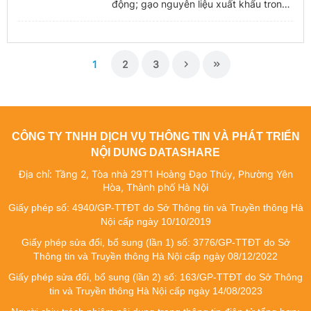
động; gạo nguyên liệu xuất khẩu trong
nước đi ngang, thị trường xuất khẩu ...
1
2
3
CÔNG TY TNHH DỊCH VỤ THÔNG TIN VÀ PHÁT TRIỂN
NỘI DUNG DATASHARE
Địa chỉ: Tầng 2, Tòa nhà 29T1 Hoàng Đạo Thúy, Phường Yên
Hòa, Thành phố Hà Nội
Giấy phép số: 4940/GP-TTĐT do Sở Thông tin và Truyền thông Hà
Nội cấp ngày 10/10/2019
Giấy phép sửa đổi, bổ sung (lần 1) số: 3776/GP-TTĐT do Sở
Thông tin và Truyền thông Hà Nội cấp ngày 08/12/2022
Giấy phép sửa đổi, bổ sung (lần 2) số: 163/GP-TTĐT do Sở Thông
tin và Truyền thông Hà Nội cấp ngày 14/08/2023