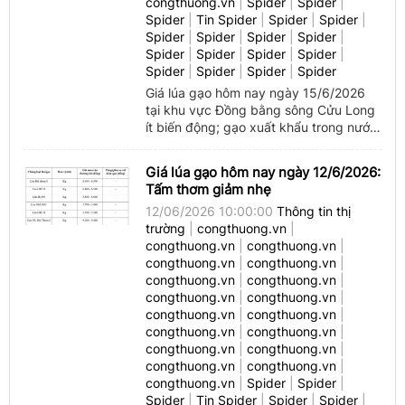
congthuong.vn
|
Spider
|
Spider
|
Spider
|
Tin Spider
|
Spider
|
Spider
|
Spider
|
Spider
|
Spider
|
Spider
|
Spider
|
Spider
|
Spider
|
Spider
|
Spider
|
Spider
|
Spider
|
Spider
Giá lúa gạo hôm nay ngày 15/6/2026
tại khu vực Đồng bằng sông Cửu Long
ít biến động; gạo xuất khẩu trong nước
và thị trường xuất khẩu gạo châu Á
lặng ...
Giá lúa gạo hôm nay ngày 12/6/2026:
Tấm thơm giảm nhẹ
12/06/2026 10:00:00
Thông tin thị
trường
|
congthuong.vn
|
congthuong.vn
|
congthuong.vn
|
congthuong.vn
|
congthuong.vn
|
congthuong.vn
|
congthuong.vn
|
congthuong.vn
|
congthuong.vn
|
congthuong.vn
|
congthuong.vn
|
congthuong.vn
|
congthuong.vn
|
congthuong.vn
|
congthuong.vn
|
congthuong.vn
|
congthuong.vn
|
congthuong.vn
|
Spider
|
Spider
|
Spider
|
Tin Spider
|
Spider
|
Spider
|