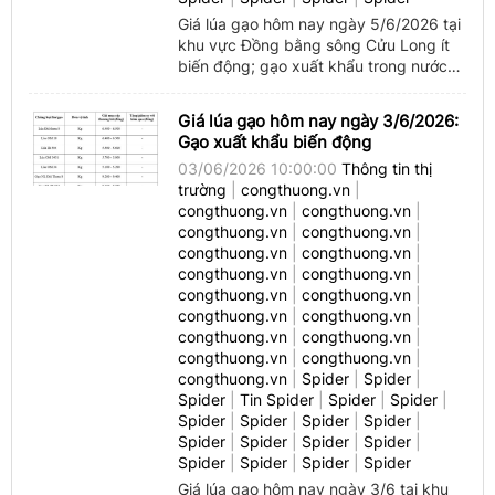
Giá lúa gạo hôm nay ngày 5/6/2026 tại
khu vực Đồng bằng sông Cửu Long ít
biến động; gạo xuất khẩu trong nước
và thị trường xuất khẩu gạo châu Á
tăng.
Giá lúa gạo hôm nay ngày 3/6/2026:
Gạo xuất khẩu biến động
03/06/2026 10:00:00
Thông tin thị
trường
|
congthuong.vn
|
congthuong.vn
|
congthuong.vn
|
congthuong.vn
|
congthuong.vn
|
congthuong.vn
|
congthuong.vn
|
congthuong.vn
|
congthuong.vn
|
congthuong.vn
|
congthuong.vn
|
congthuong.vn
|
congthuong.vn
|
congthuong.vn
|
congthuong.vn
|
congthuong.vn
|
congthuong.vn
|
congthuong.vn
|
Spider
|
Spider
|
Spider
|
Tin Spider
|
Spider
|
Spider
|
Spider
|
Spider
|
Spider
|
Spider
|
Spider
|
Spider
|
Spider
|
Spider
|
Spider
|
Spider
|
Spider
|
Spider
Giá lúa gạo hôm nay ngày 3/6 tại khu