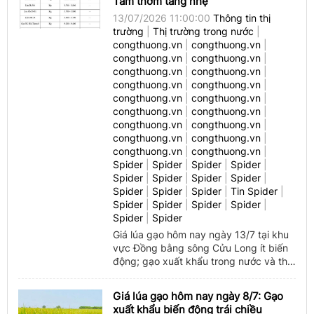
Tấm thơm tăng nhẹ
Spider
13/07/2026 11:00:00
Thông tin thị
trường
|
Thị trường trong nước
|
Spider
congthuong.vn
|
congthuong.vn
|
congthuong.vn
|
congthuong.vn
|
Spider
congthuong.vn
|
congthuong.vn
|
congthuong.vn
|
congthuong.vn
|
Kinh doanh online
congthuong.vn
|
congthuong.vn
|
congthuong.vn
|
congthuong.vn
|
Thị trường thế giới
congthuong.vn
|
congthuong.vn
|
congthuong.vn
|
congthuong.vn
|
giaoducthoidai.vn
congthuong.vn
|
congthuong.vn
|
Spider
|
Spider
|
Spider
|
Spider
|
giaoducthoidai.vn
Spider
|
Spider
|
Spider
|
Spider
|
Spider
|
Spider
|
Spider
|
Tin Spider
|
giaoducthoidai.vn
Spider
|
Spider
|
Spider
|
Spider
|
Spider
|
Spider
giaoducthoidai.vn
Giá lúa gạo hôm nay ngày 13/7 tại khu
vực Đồng bằng sông Cửu Long ít biến
giaoducthoidai.vn
động; gạo xuất khẩu trong nước và thị
trường xuất khẩu gạo châu Á đứng giá.
giaoducthoidai.vn
Giá lúa gạo hôm nay ngày 8/7: Gạo
xuất khẩu biến động trái chiều