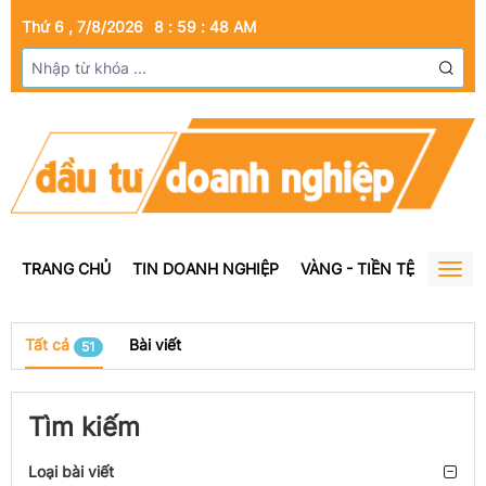
Thứ 6 , 7/8/2026
8
:
59
:
49
AM
TRANG CHỦ
TIN DOANH NGHIỆP
VÀNG - TIỀN TỆ
BẤT Đ
Togg
navig
Tất cả
Bài viết
51
Tìm kiếm
Loại bài viết