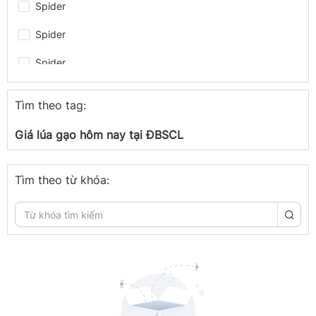
Spider
Spider
Spider
Spider
Tìm theo tag:
Spider
Giá lúa gạo hôm nay tại ĐBSCL
Spider
Spider
Tìm theo từ khóa:
congthuong.vn
congthuong.vn
Spider
congthuong.vn