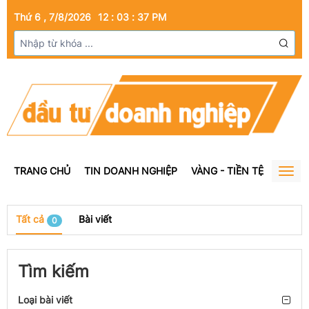
Thứ 6 , 7/8/2026
12
:
03
:
37
PM
TRANG CHỦ
TIN DOANH NGHIỆP
VÀNG - TIỀN TỆ
BẤT Đ
Togg
navig
Tất cả
Bài viết
0
Tìm kiếm
Loại bài viết