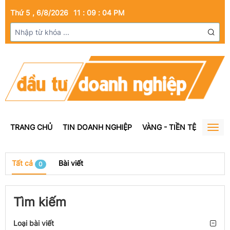
Thứ 5 , 6/8/2026
11
:
09
:
04
PM
TRANG CHỦ
TIN DOANH NGHIỆP
VÀNG - TIỀN TỆ
BẤT Đ
Togg
navig
Tất cả
Bài viết
0
Tìm kiếm
Loại bài viết