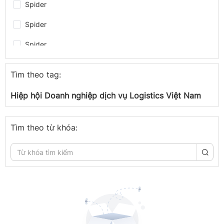
Spider
Spider
Spider
Spider
Tìm theo tag:
Spider
Hiệp hội Doanh nghiệp dịch vụ Logistics Việt Nam
Spider
Spider
Tìm theo từ khóa:
congthuong.vn
congthuong.vn
Spider
congthuong.vn