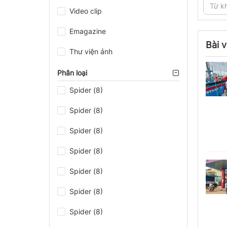
Video clip
Emagazine
Bài v
Thư viện ảnh
Phân loại
Spider (8)
Spider (8)
Spider (8)
Spider (8)
Spider (8)
Spider (8)
Spider (8)