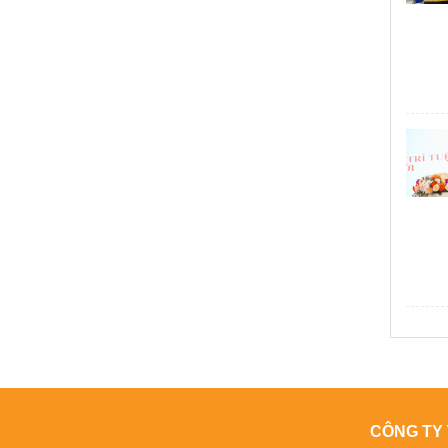
Spider (8)
congthuong.vn (8)
Tin doanh nghiệp (1)
Spider (8)
congthuong.vn (8)
Thông tin thị trường (3)
Vàng - Tiền tệ
Thông tin doanh nghiệp
Ngân hàng
Bất động sản
CÔNG TY 
Sự kiện - Truyền thông (1)