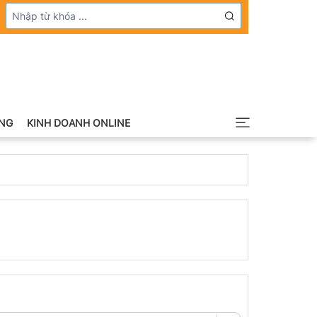
NG
KINH DOANH ONLINE