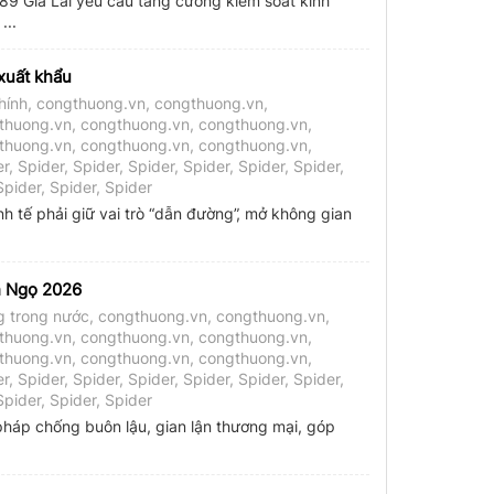
89 Gia Lai yêu cầu tăng cường kiểm soát kinh
...
xuất khẩu
chính, congthuong.vn, congthuong.vn,
thuong.vn, congthuong.vn, congthuong.vn,
thuong.vn, congthuong.vn, congthuong.vn,
Spider, Spider, Spider, Spider, Spider, Spider,
Spider, Spider, Spider
nh tế phải giữ vai trò “dẫn đường”, mở không gian
nh Ngọ 2026
ng trong nước, congthuong.vn, congthuong.vn,
thuong.vn, congthuong.vn, congthuong.vn,
thuong.vn, congthuong.vn, congthuong.vn,
Spider, Spider, Spider, Spider, Spider, Spider,
Spider, Spider, Spider
pháp chống buôn lậu, gian lận thương mại, góp