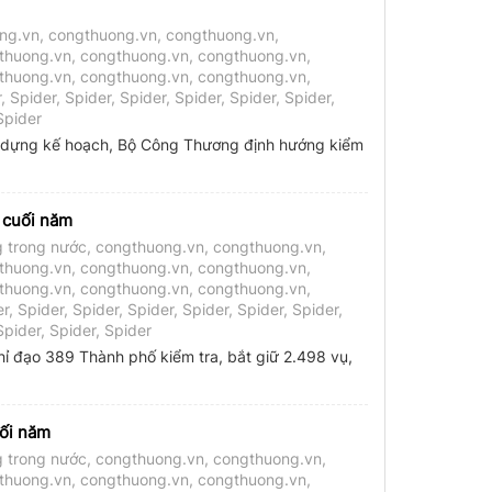
ong.vn, congthuong.vn, congthuong.vn,
thuong.vn, congthuong.vn, congthuong.vn,
thuong.vn, congthuong.vn, congthuong.vn,
Spider, Spider, Spider, Spider, Spider, Spider,
Spider
y dựng kế hoạch, Bộ Công Thương định hướng kiểm
g cuối năm
ng trong nước, congthuong.vn, congthuong.vn,
thuong.vn, congthuong.vn, congthuong.vn,
thuong.vn, congthuong.vn, congthuong.vn,
Spider, Spider, Spider, Spider, Spider, Spider,
Spider, Spider, Spider
ỉ đạo 389 Thành phố kiểm tra, bắt giữ 2.498 vụ,
uối năm
ng trong nước, congthuong.vn, congthuong.vn,
thuong.vn, congthuong.vn, congthuong.vn,