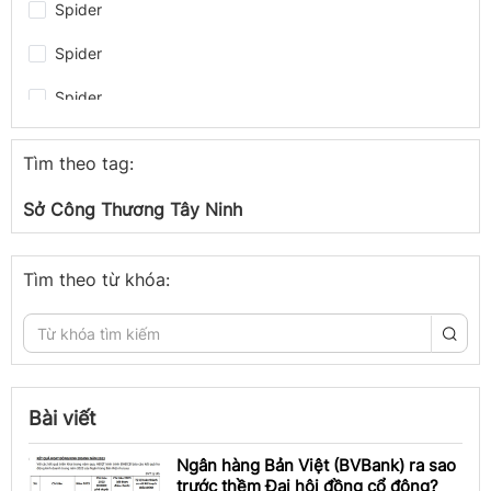
Spider
Spider
Spider
Spider
Tìm theo tag:
Spider
Sở Công Thương Tây Ninh
Spider
Spider
Tìm theo từ khóa:
congthuong.vn
congthuong.vn
Spider
Bài viết
congthuong.vn
Ngân hàng Bản Việt (BVBank) ra sao
trước thềm Đại hội đồng cổ đông?