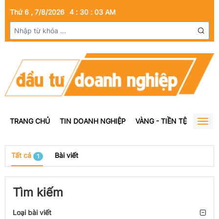
Thứ 6 , 7/8/2026
4
:
30
:
03
AM
TRANG CHỦ
TIN DOANH NGHIỆP
VÀNG - TIỀN TỆ
BẤT Đ
Togg
navig
Tất cả
Bài viết
1
Tìm kiếm
Loại bài viết