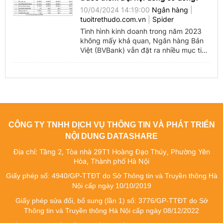
congthuong.vn
10/04/2024 14:19:00
Ngân hàng
|
tuoitrethudo.com.vn
|
Spider
congthuong.vn
Tình hình kinh doanh trong năm 2023
Spider
không mấy khả quan, Ngân hàng Bản
Việt (BVBank) vẫn đặt ra nhiều mục tiêu
quan trọng trong năm nay như niêm yết
congthuong.vn
...
congthuong.vn
congthuong.vn
Spider
CÔNG TY TNHH DỊCH VỤ THÔNG TIN VÀ PHÁT TRIỂN
NỘI DUNG DATASHARE
congthuong.vn
Địa chỉ: Tầng 2, Tòa nhà 29T1 Hoàng Đạo Thúy, Phường Yên
congthuong.vn
Hòa, Thành phố Hà Nội
Giấy phép số: 4940/GP-TTĐT do Sở Thông tin và Truyền thông Hà
congthuong.vn
Nội cấp ngày 10/10/2019
congthuong.vn
Giấy phép sửa đổi, bổ sung (lần 1) số: 3776/GP-TTĐT do Sở
Thông tin và Truyền thông Hà Nội cấp ngày 08/12/2022
congthuong.vn