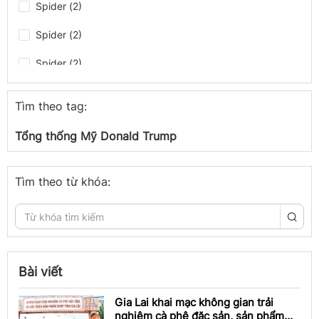
Spider (2)
Spider (2)
Spider (2)
Spider (2)
Tìm theo tag:
Spider (2)
Tổng thống Mỹ Donald Trump
Spider (2)
Spider (2)
Tìm theo từ khóa:
congthuong.vn (2)
congthuong.vn (2)
Spider (2)
Bài viết
congthuong.vn (2)
Gia Lai khai mạc không gian trải
nghiệm cà phê đặc sản, sản phẩm