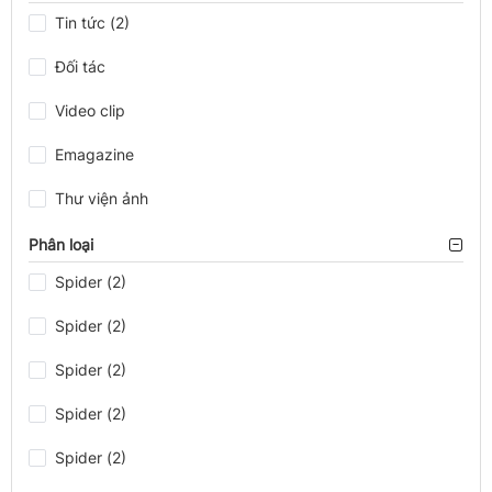
Tin tức (2)
Đối tác
Video clip
Emagazine
Thư viện ảnh
Phân loại
Spider (2)
Spider (2)
Spider (2)
Spider (2)
Spider (2)