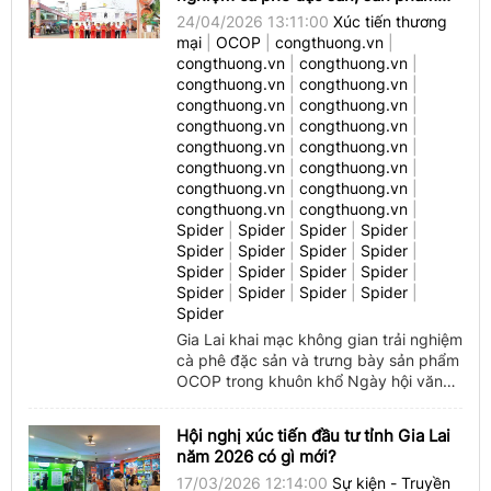
congthuong.vn (2)
OCOP
24/04/2026 13:11:00
Xúc tiến thương
mại
|
OCOP
|
congthuong.vn
|
congthuong.vn (2)
congthuong.vn
|
congthuong.vn
|
congthuong.vn
|
congthuong.vn
|
Spider (2)
congthuong.vn
|
congthuong.vn
|
congthuong.vn
|
congthuong.vn
|
congthuong.vn (2)
congthuong.vn
|
congthuong.vn
|
congthuong.vn
|
congthuong.vn
|
congthuong.vn (2)
congthuong.vn
|
congthuong.vn
|
congthuong.vn
|
congthuong.vn
|
congthuong.vn (2)
Spider
|
Spider
|
Spider
|
Spider
|
Spider
|
Spider
|
Spider
|
Spider
|
Spider (2)
Spider
|
Spider
|
Spider
|
Spider
|
Spider
|
Spider
|
Spider
|
Spider
|
congthuong.vn (2)
Spider
Gia Lai khai mạc không gian trải nghiệm
congthuong.vn (2)
cà phê đặc sản và trưng bày sản phẩm
OCOP trong khuôn khổ Ngày hội văn
congthuong.vn (2)
hóa các dân tộc tỉnh Gia Lai lần thứ ...
Hội nghị xúc tiến đầu tư tỉnh Gia Lai
congthuong.vn (2)
năm 2026 có gì mới?
congthuong.vn (2)
17/03/2026 12:14:00
Sự kiện - Truyền