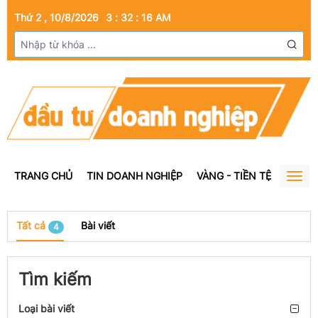
Thứ 2 , 10/8/2026
3
:
32
:
16
AM
TRANG CHỦ
TIN DOANH NGHIỆP
VÀNG - TIỀN TỆ
BẤT Đ
Togg
navig
Tất cả
Bài viết
4
Tìm kiếm
Loại bài viết