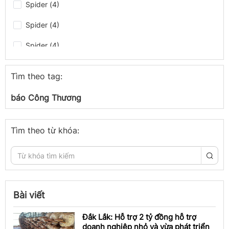
Spider (4)
Spider (4)
Spider (4)
Spider (4)
Tìm theo tag:
Spider (4)
báo Công Thương
Spider (4)
Spider (4)
Tìm theo từ khóa:
congthuong.vn (4)
congthuong.vn (4)
Spider (4)
Bài viết
congthuong.vn (4)
Đắk Lắk: Hỗ trợ 2 tỷ đồng hỗ trợ
doanh nghiệp nhỏ và vừa phát triển