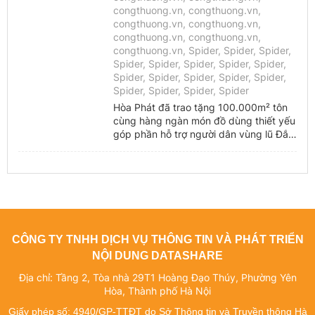
congthuong.vn, congthuong.vn,
Spider
congthuong.vn, congthuong.vn,
congthuong.vn, congthuong.vn,
tuoitrethudo.com.vn
congthuong.vn, Spider, Spider, Spider,
Spider, Spider, Spider, Spider, Spider,
Spider
Spider, Spider, Spider, Spider, Spider,
Spider, Spider, Spider, Spider
tuoitrethudo.com.vn
Hòa Phát đã trao tặng 100.000m² tôn
cùng hàng ngàn món đồ dùng thiết yếu
Tin Spider
góp phần hỗ trợ người dân vùng lũ Đắk
Lắk vượt qua khó khăn.
congthuong.vn
Xuất nhập khẩu (1)
spider
Trái đất xanh
CÔNG TY TNHH DỊCH VỤ THÔNG TIN VÀ PHÁT TRIỂN
NỘI DUNG DATASHARE
Spider
Địa chỉ: Tầng 2, Tòa nhà 29T1 Hoàng Đạo Thúy, Phường Yên
Hòa, Thành phố Hà Nội
Spider
Giấy phép số: 4940/GP-TTĐT do Sở Thông tin và Truyền thông Hà