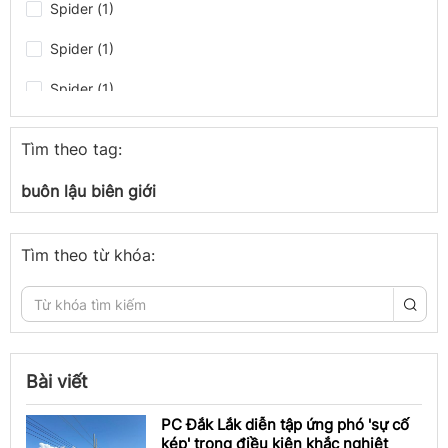
Spider (1)
Spider (1)
Spider (1)
Spider (1)
Tìm theo tag:
Spider (1)
buôn lậu biên giới
Spider (1)
Spider (1)
Tìm theo từ khóa:
congthuong.vn (1)
congthuong.vn (1)
Spider (1)
Bài viết
congthuong.vn (1)
PC Đắk Lắk diễn tập ứng phó 'sự cố
kép' trong điều kiện khắc nghiệt