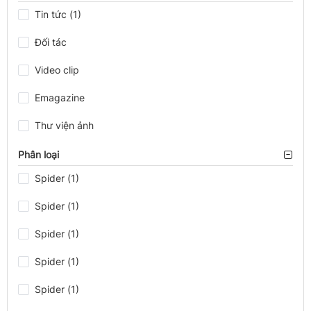
Tin tức (1)
Đối tác
Video clip
Emagazine
Thư viện ảnh
Phân loại
Spider (1)
Spider (1)
Spider (1)
Spider (1)
Spider (1)