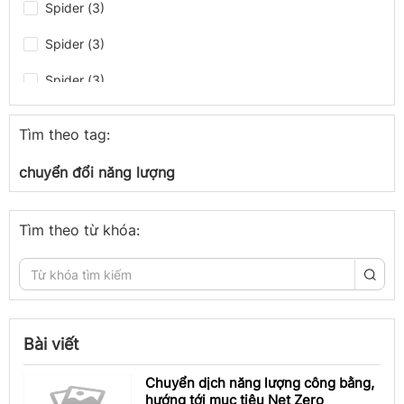
Spider (3)
Spider (3)
Spider (3)
Spider (3)
Tìm theo tag:
Spider (3)
chuyển đổi năng lượng
Spider (3)
Spider (3)
Tìm theo từ khóa:
congthuong.vn (3)
congthuong.vn (3)
Spider (3)
Bài viết
congthuong.vn (3)
Chuyển dịch năng lượng công bằng,
hướng tới mục tiêu Net Zero