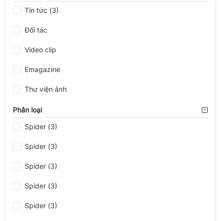
Tin tức (3)
Đối tác
Video clip
Emagazine
Thư viện ảnh
Phân loại
Spider (3)
Spider (3)
Spider (3)
Spider (3)
Spider (3)