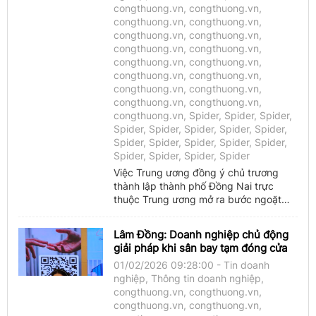
congthuong.vn, congthuong.vn,
congthuong.vn, congthuong.vn,
congthuong.vn (3)
congthuong.vn, congthuong.vn,
congthuong.vn, congthuong.vn,
congthuong.vn (3)
congthuong.vn, congthuong.vn,
congthuong.vn, congthuong.vn,
Spider (3)
congthuong.vn, congthuong.vn,
congthuong.vn, congthuong.vn,
congthuong.vn (3)
congthuong.vn, Spider, Spider, Spider,
Spider, Spider, Spider, Spider, Spider,
Tin doanh nghiệp (3)
Spider, Spider, Spider, Spider, Spider,
Spider, Spider, Spider, Spider
Spider (3)
Việc Trung ương đồng ý chủ trương
thành lập thành phố Đồng Nai trực
congthuong.vn (3)
thuộc Trung ương mở ra bước ngoặt
quan trọng, tạo động lực để địa
Thông tin thị trường
phương phát huy ...
Lâm Đồng: Doanh nghiệp chủ động
giải pháp khi sân bay tạm đóng cửa
Vàng - Tiền tệ
01/02/2026 09:28:00 - Tin doanh
Thông tin doanh nghiệp (1)
nghiệp, Thông tin doanh nghiệp,
congthuong.vn, congthuong.vn,
Ngân hàng
congthuong.vn, congthuong.vn,