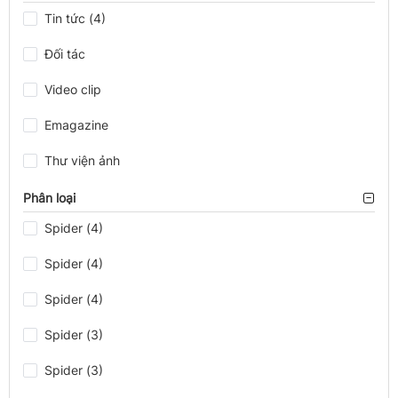
Tin tức (4)
Đối tác
Video clip
Emagazine
Thư viện ảnh
Phân loại
Spider (4)
Spider (4)
Spider (4)
Spider (3)
Spider (3)