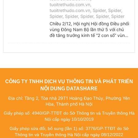
tuoitrethudo.com.vn,
Spider (1)
tuoitrethudo.com.vn, Spider, Spider,
Spider, Spider, Spider, Spider, Spider
tuoitrethudo.com.vn (1)
Chiều 2/12, Hội nghị Hội đồng Điều phối
vùng Đông Nam Bộ lần thứ 5 với chủ
Spider (1)
đề tăng trưởng kinh tế “2 con số” vùng
Đông Nam Bộ năm 2025 - thách thức,
tuoitrethudo.com.vn (1)
...
Tin Spider
congthuong.vn
Xuất nhập khẩu
CÔNG TY TNHH DỊCH VỤ THÔNG TIN VÀ PHÁT TRIỂN
NỘI DUNG DATASHARE
spider
Địa chỉ: Tầng 2, Tòa nhà 29T1 Hoàng Đạo Thúy, Phường Yên
Trái đất xanh
Hòa, Thành phố Hà Nội
Giấy phép số: 4940/GP-TTĐT do Sở Thông tin và Truyền thông Hà
Spider
Nội cấp ngày 10/10/2019
Spider
Giấy phép sửa đổi, bổ sung (lần 1) số: 3776/GP-TTĐT do Sở
Thông tin và Truyền thông Hà Nội cấp ngày 08/12/2022