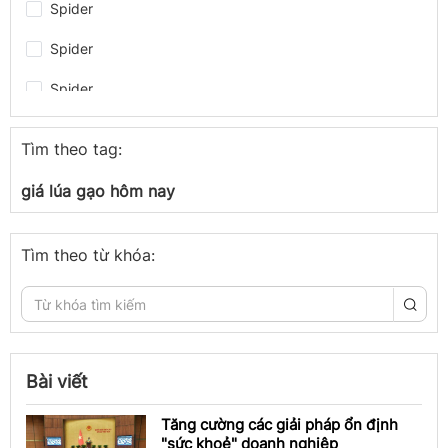
Spider
Spider
Spider
Spider
Tìm theo tag:
Spider
giá lúa gạo hôm nay
Spider
Spider
Tìm theo từ khóa:
congthuong.vn
congthuong.vn
Spider
Bài viết
congthuong.vn
Tăng cường các giải pháp ổn định
"sức khoẻ" doanh nghiệp