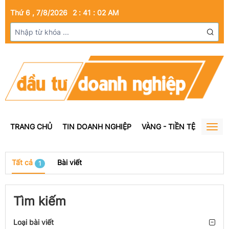
Thứ 6 , 7/8/2026
2
:
41
:
02
AM
TRANG CHỦ
TIN DOANH NGHIỆP
VÀNG - TIỀN TỆ
BẤT Đ
Togg
navig
Tất cả
Bài viết
1
Tìm kiếm
Loại bài viết