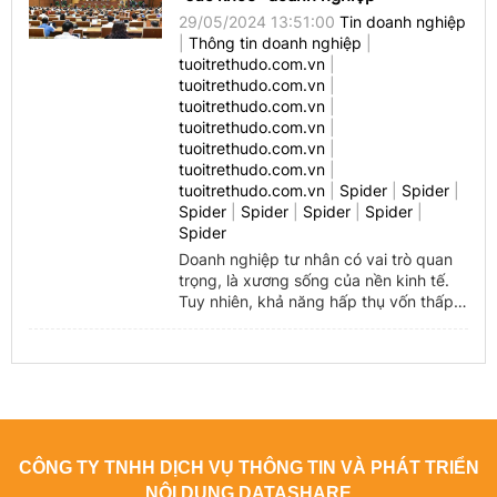
congthuong.vn
29/05/2024 13:51:00
Tin doanh nghiệp
|
Thông tin doanh nghiệp
|
congthuong.vn
tuoitrethudo.com.vn
|
tuoitrethudo.com.vn
|
Spider
tuoitrethudo.com.vn
|
tuoitrethudo.com.vn
|
congthuong.vn
tuoitrethudo.com.vn
|
tuoitrethudo.com.vn
|
congthuong.vn
tuoitrethudo.com.vn
|
Spider
|
Spider
|
Spider
|
Spider
|
Spider
|
Spider
|
congthuong.vn
Spider
Doanh nghiệp tư nhân có vai trò quan
Spider
trọng, là xương sống của nền kinh tế.
Tuy nhiên, khả năng hấp thụ vốn thấp
congthuong.vn
khiến sức chống chịu của doanh nghiệp
...
congthuong.vn
congthuong.vn
congthuong.vn
CÔNG TY TNHH DỊCH VỤ THÔNG TIN VÀ PHÁT TRIỂN
congthuong.vn
NỘI DUNG DATASHARE