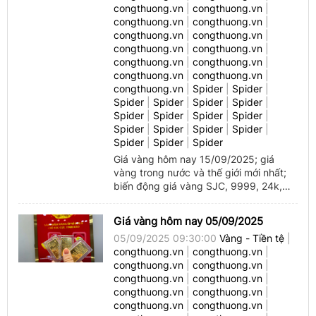
congthuong.vn
|
congthuong.vn
|
congthuong.vn
|
congthuong.vn
|
congthuong.vn (54)
congthuong.vn
|
congthuong.vn
|
congthuong.vn
|
congthuong.vn
|
congthuong.vn (54)
congthuong.vn
|
congthuong.vn
|
congthuong.vn
|
congthuong.vn
|
Spider (54)
congthuong.vn
|
Spider
|
Spider
|
Spider
|
Spider
|
Spider
|
Spider
|
congthuong.vn (54)
Spider
|
Spider
|
Spider
|
Spider
|
Spider
|
Spider
|
Spider
|
Spider
|
Tin doanh nghiệp (6)
Spider
|
Spider
|
Spider
Giá vàng hôm nay 15/09/2025; giá
Spider (39)
vàng trong nước và thế giới mới nhất;
biến động giá vàng SJC, 9999, 24k,
congthuong.vn (39)
18k của PNJ, DOJI trong ngày; dự báo
giá ...
Thông tin thị trường
Giá vàng hôm nay 05/09/2025
05/09/2025 09:30:00
Vàng - Tiền tệ
|
Vàng - Tiền tệ (54)
congthuong.vn
|
congthuong.vn
|
congthuong.vn
|
congthuong.vn
|
Thông tin doanh nghiệp (5)
congthuong.vn
|
congthuong.vn
|
congthuong.vn
|
congthuong.vn
|
Ngân hàng
congthuong.vn
|
congthuong.vn
|