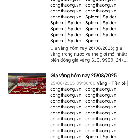
congthuong.vn
|
congthuong.vn
|
dangcongsan.vn
congthuong.vn
|
congthuong.vn
|
congthuong.vn
|
Spider
|
Spider
|
dangcongsan.vn
Spider
|
Spider
|
Spider
|
Spider
|
Spider
|
Spider
|
Spider
|
Spider
|
dangcongsan.vn
Spider
|
Spider
|
Spider
|
Spider
|
Spider
|
Spider
|
Spider
dangcongsan.vn
Giá vàng hôm nay 26/08/2025; giá
vàng trong nước và thế giới mới nhất;
congthuong.vn
biến động giá vàng SJC, 9999, 24k,
18k của PNJ, DOJI trong ngày; dự báo
Khuyến mại
giá ...
Giá vàng hôm nay 25/08/2025
Đối tác - Chuyên mục
25/08/2025 09:30:00
Vàng - Tiền tệ
|
congthuong.vn
|
congthuong.vn
|
Video
congthuong.vn
|
congthuong.vn
|
congthuong.vn
|
congthuong.vn
|
Đối tác - Trang chủ
congthuong.vn
|
congthuong.vn
|
congthuong.vn
|
congthuong.vn
|
kinhtedothi.vn
congthuong.vn
|
congthuong.vn
|
congthuong.vn
|
congthuong.vn
|
tuoitrethudo.com.vn
congthuong.vn
|
congthuong.vn
|
congthuong.vn
|
Spider
|
Spider
|