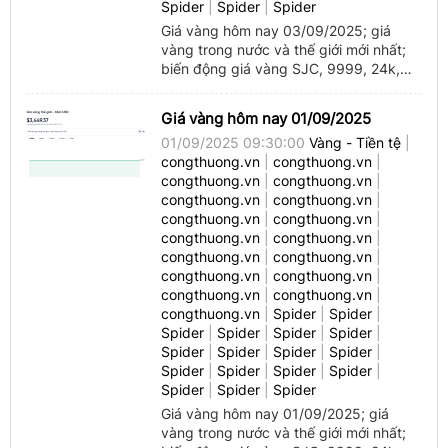
Spider
|
Spider
|
Spider
Spider
Giá vàng hôm nay 03/09/2025; giá
Spider
vàng trong nước và thế giới mới nhất;
biến động giá vàng SJC, 9999, 24k,
18k của PNJ, DOJI trong ngày; dự báo
Spider
giá ...
Giá vàng hôm nay 01/09/2025
Kinh doanh online
01/09/2025 09:30:00
Vàng - Tiền tệ
|
congthuong.vn
|
congthuong.vn
|
Thị trường thế giới
congthuong.vn
|
congthuong.vn
|
congthuong.vn
|
congthuong.vn
|
giaoducthoidai.vn
congthuong.vn
|
congthuong.vn
|
congthuong.vn
|
congthuong.vn
|
giaoducthoidai.vn
congthuong.vn
|
congthuong.vn
|
congthuong.vn
|
congthuong.vn
|
giaoducthoidai.vn
congthuong.vn
|
congthuong.vn
|
congthuong.vn
|
Spider
|
Spider
|
giaoducthoidai.vn
Spider
|
Spider
|
Spider
|
Spider
|
Spider
|
Spider
|
Spider
|
Spider
|
giaoducthoidai.vn
Spider
|
Spider
|
Spider
|
Spider
|
Spider
|
Spider
|
Spider
giaoducthoidai.vn
Giá vàng hôm nay 01/09/2025; giá
vàng trong nước và thế giới mới nhất;