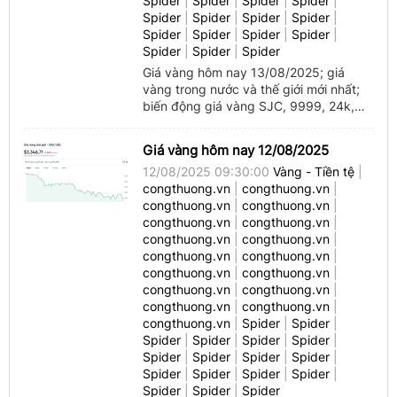
Spider
|
Spider
|
Spider
|
Spider
|
Spider
|
Spider
|
Spider
|
Spider
|
Spider
|
Spider
|
Spider
|
Spider
|
Spider
|
Spider
|
Spider
Giá vàng hôm nay 13/08/2025; giá
vàng trong nước và thế giới mới nhất;
biến động giá vàng SJC, 9999, 24k,
18k của PNJ, DOJI trong ngày; dự báo
giá ...
Giá vàng hôm nay 12/08/2025
12/08/2025 09:30:00
Vàng - Tiền tệ
|
congthuong.vn
|
congthuong.vn
|
congthuong.vn
|
congthuong.vn
|
congthuong.vn
|
congthuong.vn
|
congthuong.vn
|
congthuong.vn
|
congthuong.vn
|
congthuong.vn
|
congthuong.vn
|
congthuong.vn
|
congthuong.vn
|
congthuong.vn
|
congthuong.vn
|
congthuong.vn
|
congthuong.vn
|
Spider
|
Spider
|
Spider
|
Spider
|
Spider
|
Spider
|
Spider
|
Spider
|
Spider
|
Spider
|
Spider
|
Spider
|
Spider
|
Spider
|
Spider
|
Spider
|
Spider