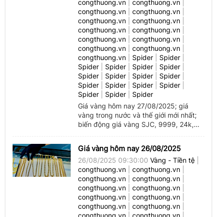
congthuong.vn
|
congthuong.vn
|
congthuong.vn
|
congthuong.vn
|
cafebiz.vn
congthuong.vn
|
congthuong.vn
|
congthuong.vn
|
congthuong.vn
|
cafebiz.vn
congthuong.vn
|
congthuong.vn
|
congthuong.vn
|
congthuong.vn
|
laodong.vn
congthuong.vn
|
Spider
|
Spider
|
Spider
|
Spider
|
Spider
|
Spider
|
dangcongsan.vn
Spider
|
Spider
|
Spider
|
Spider
|
Spider
|
Spider
|
Spider
|
Spider
|
dangcongsan.vn
Spider
|
Spider
|
Spider
Giá vàng hôm nay 27/08/2025; giá
dangcongsan.vn
vàng trong nước và thế giới mới nhất;
biến động giá vàng SJC, 9999, 24k,
dangcongsan.vn
18k của PNJ, DOJI trong ngày; dự báo
giá ...
dangcongsan.vn
Giá vàng hôm nay 26/08/2025
26/08/2025 09:30:00
Vàng - Tiền tệ
|
dangcongsan.vn
congthuong.vn
|
congthuong.vn
|
congthuong.vn
|
congthuong.vn
|
dangcongsan.vn
congthuong.vn
|
congthuong.vn
|
congthuong.vn
|
congthuong.vn
|
dangcongsan.vn
congthuong.vn
|
congthuong.vn
|
congthuong.vn
|
congthuong.vn
|