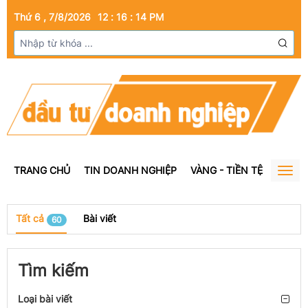
Thứ 6 , 7/8/2026
12
:
16
:
15
PM
TRANG CHỦ
TIN DOANH NGHIỆP
VÀNG - TIỀN TỆ
BẤT Đ
Togg
navig
Tất cả
Bài viết
60
Tìm kiếm
Loại bài viết