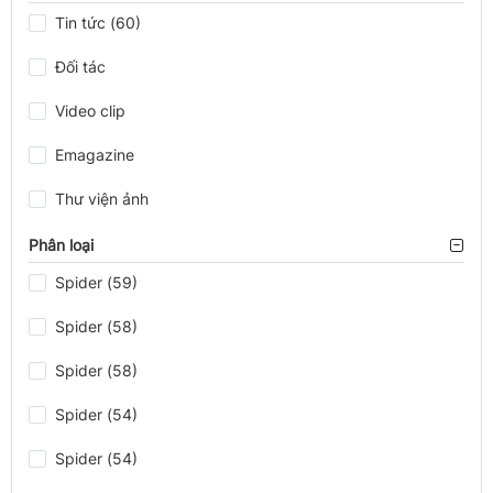
Tin tức (60)
Đối tác
Video clip
Emagazine
Thư viện ảnh
Phân loại
Spider (59)
Spider (58)
Spider (58)
Spider (54)
Spider (54)