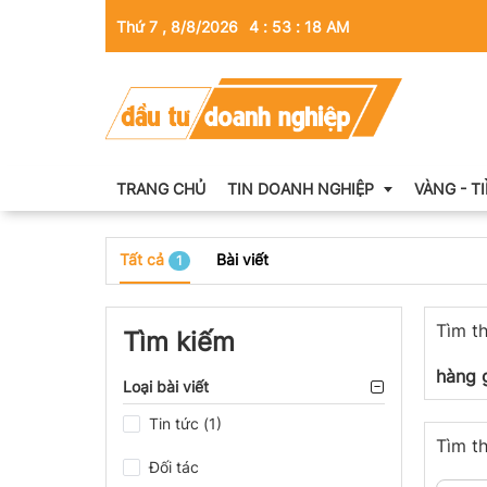
Thứ 7 , 8/8/2026
4
:
53
:
18
AM
TRANG CHỦ
TIN DOANH NGHIỆP
VÀNG - T
Tất cả
Bài viết
1
Thông tin doanh nghiệp
Tìm th
Doanh nhân
Tìm kiếm
Kinh tế tài chính
hàng 
Loại bài viết
Emagazine
Tin tức (1)
Tìm th
Đối tác