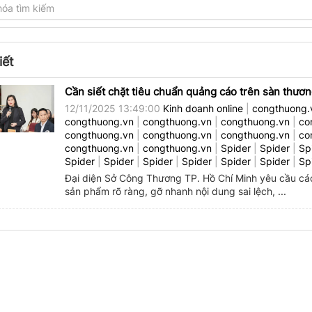
iết
Cần siết chặt tiêu chuẩn quảng cáo trên sàn thươn
12/11/2025 13:49:00
Kinh doanh online
|
congthuong.
congthuong.vn
|
congthuong.vn
|
congthuong.vn
|
co
congthuong.vn
|
congthuong.vn
|
congthuong.vn
|
co
congthuong.vn
|
congthuong.vn
|
Spider
|
Spider
|
Sp
Spider
|
Spider
|
Spider
|
Spider
|
Spider
|
Spider
|
Sp
Đại diện Sở Công Thương TP. Hồ Chí Minh yêu cầu các
sản phẩm rõ ràng, gỡ nhanh nội dung sai lệch, ...