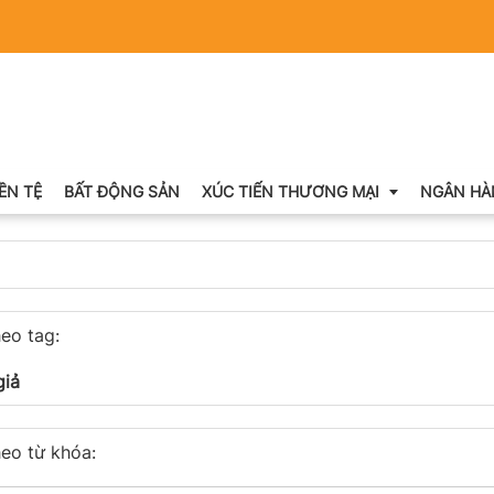
IỀN TỆ
BẤT ĐỘNG SẢN
XÚC TIẾN THƯƠNG MẠI
NGÂN HÀ
Xuất nhập khẩu
eo tag:
Khuyến mại
giả
Hội chợ triển lãm
OCOP
eo từ khóa: