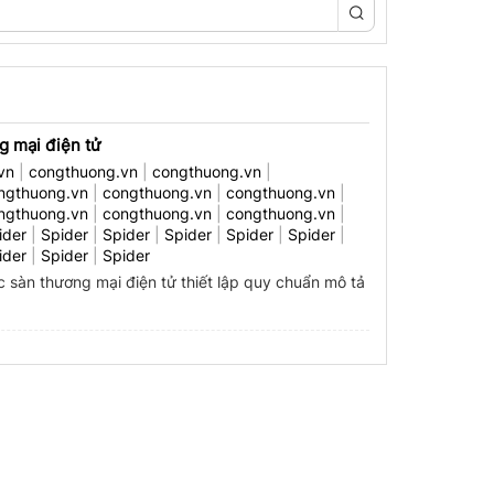
g mại điện tử
vn
|
congthuong.vn
|
congthuong.vn
|
ngthuong.vn
|
congthuong.vn
|
congthuong.vn
|
ngthuong.vn
|
congthuong.vn
|
congthuong.vn
|
ider
|
Spider
|
Spider
|
Spider
|
Spider
|
Spider
|
ider
|
Spider
|
Spider
 sàn thương mại điện tử thiết lập quy chuẩn mô tả