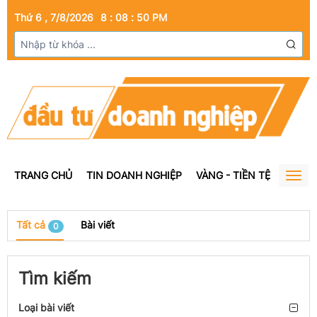
Thứ 6 , 7/8/2026
8
:
08
:
50
PM
TRANG CHỦ
TIN DOANH NGHIỆP
VÀNG - TIỀN TỆ
BẤT Đ
Togg
navig
Tất cả
Bài viết
0
Tìm kiếm
Loại bài viết