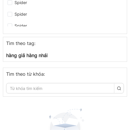
Spider
Spider
Spider
Spider
Tìm theo tag:
Spider
hàng giả hàng nhái
Spider
Spider
Tìm theo từ khóa:
congthuong.vn
congthuong.vn
Spider
congthuong.vn