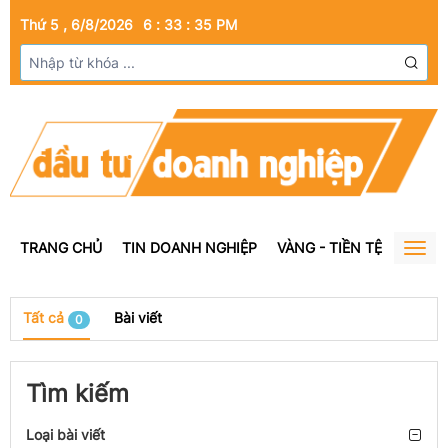
Thứ 5 , 6/8/2026
6
:
33
:
35
PM
TRANG CHỦ
TIN DOANH NGHIỆP
VÀNG - TIỀN TỆ
BẤT Đ
Togg
navig
Tất cả
Bài viết
0
Tìm kiếm
Loại bài viết