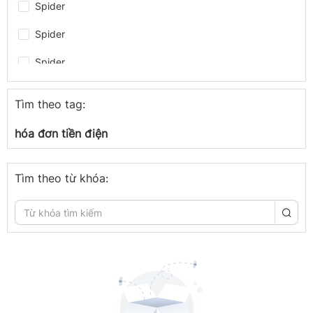
Spider
Spider
Spider
Spider
Tìm theo tag:
Spider
hóa đơn tiền điện
Spider
Spider
Tìm theo từ khóa:
congthuong.vn
congthuong.vn
Spider
congthuong.vn