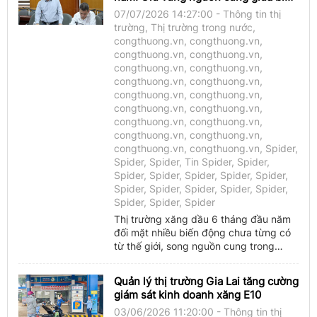
congthuong.vn (5)
động
07/07/2026 14:27:00 - Thông tin thị
trường, Thị trường trong nước,
congthuong.vn (5)
congthuong.vn, congthuong.vn,
congthuong.vn, congthuong.vn,
Spider (5)
congthuong.vn, congthuong.vn,
congthuong.vn, congthuong.vn,
congthuong.vn (5)
congthuong.vn, congthuong.vn,
congthuong.vn, congthuong.vn,
congthuong.vn (5)
congthuong.vn, congthuong.vn,
congthuong.vn, congthuong.vn,
congthuong.vn (5)
congthuong.vn, congthuong.vn, Spider,
Spider, Spider, Tin Spider, Spider,
Spider (5)
Spider, Spider, Spider, Spider, Spider,
Spider, Spider, Spider, Spider, Spider,
congthuong.vn (5)
Spider, Spider, Spider
Thị trường xăng dầu 6 tháng đầu năm
congthuong.vn (5)
đối mặt nhiều biến động chưa từng có
từ thế giới, song nguồn cung trong
congthuong.vn (5)
nước vẫn được bảo đảm.
Quản lý thị trường Gia Lai tăng cường
congthuong.vn (5)
giám sát kinh doanh xăng E10
congthuong.vn (5)
03/06/2026 11:20:00 - Thông tin thị