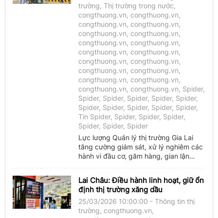
trường, Thị trường trong nước,
congthuong.vn, congthuong.vn,
congthuong.vn (5)
congthuong.vn, congthuong.vn,
congthuong.vn, congthuong.vn,
congthuong.vn (5)
congthuong.vn, congthuong.vn,
congthuong.vn, congthuong.vn,
Spider (5)
congthuong.vn, congthuong.vn,
congthuong.vn, congthuong.vn,
congthuong.vn (5)
congthuong.vn, congthuong.vn,
congthuong.vn, congthuong.vn, Spider,
Tin doanh nghiệp (1)
Spider, Spider, Spider, Spider, Spider,
Spider, Spider, Spider, Spider, Spider,
Spider (5)
Tin Spider, Spider, Spider, Spider,
Spider, Spider, Spider
congthuong.vn (5)
Lực lượng Quản lý thị trường Gia Lai
tăng cường giám sát, xử lý nghiêm các
Thông tin thị trường (3)
hành vi đầu cơ, găm hàng, gian lận
thương mại, bảo đảm nguồn cung trong
Vàng - Tiền tệ
...
Lai Châu: Điều hành linh hoạt, giữ ổn
định thị trường xăng dầu
Thông tin doanh nghiệp (1)
25/03/2026 10:00:00 - Thông tin thị
Ngân hàng
trường, congthuong.vn,