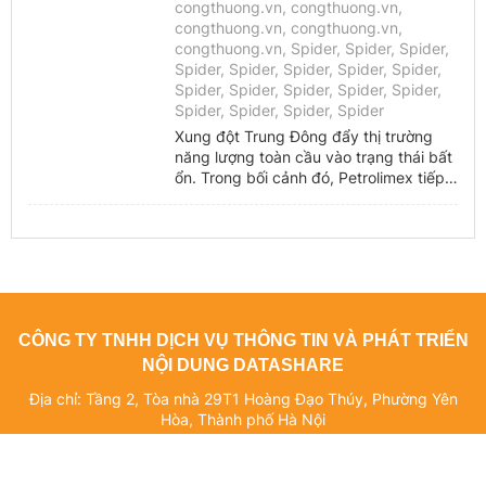
congthuong.vn, congthuong.vn,
Spider
congthuong.vn, congthuong.vn,
congthuong.vn, Spider, Spider, Spider,
Spider
Spider, Spider, Spider, Spider, Spider,
Spider, Spider, Spider, Spider, Spider,
Spider
Spider, Spider, Spider, Spider
Xung đột Trung Đông đẩy thị trường
Kinh doanh online
năng lượng toàn cầu vào trạng thái bất
ổn. Trong bối cảnh đó, Petrolimex tiếp
Thị trường thế giới
tục thể hiện vai trò doanh nghiệp ...
giaoducthoidai.vn
giaoducthoidai.vn
giaoducthoidai.vn
CÔNG TY TNHH DỊCH VỤ THÔNG TIN VÀ PHÁT TRIỂN
giaoducthoidai.vn
NỘI DUNG DATASHARE
Địa chỉ: Tầng 2, Tòa nhà 29T1 Hoàng Đạo Thúy, Phường Yên
giaoducthoidai.vn
Hòa, Thành phố Hà Nội
giaoducthoidai.vn
Giấy phép số: 4940/GP-TTĐT do Sở Thông tin và Truyền thông Hà
Nội cấp ngày 10/10/2019