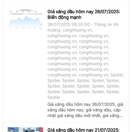
a95, giá dầu thế giới, dự báo giá xăng
Bất động sản
...
Giá xăng dầu hôm nay 26/07/2025:
Biến động mạnh
Sự kiện - Truyền thông
26/07/2025 09:35:00 - Thông tin thị
trường, congthuong.vn,
Xúc tiến thương mại
congthuong.vn, congthuong.vn,
congthuong.vn, congthuong.vn,
Kinh tế tài chính
congthuong.vn, congthuong.vn,
congthuong.vn, congthuong.vn,
tuoitrethudo.com.vn
congthuong.vn, congthuong.vn,
congthuong.vn, congthuong.vn,
Spider
congthuong.vn, congthuong.vn,
congthuong.vn, congthuong.vn, Spider,
tuoitrethudo.com.vn
Spider, Spider, Spider, Spider, Spider,
Spider, Spider, Spider, Spider, Spider,
tuoitrethudo.com.vn
Spider, Spider, Spider, Spider, Spider,
Spider
tuoitrethudo.com.vn
Giá xăng dầu hôm nay 26/07/2025, giá
xăng dầu hôm nay, giá xăng dầu, cập
Spider
nhật giá xăng dầu mới nhất, giá xăng
a95, giá dầu thế giới, dự báo giá xăng
tuoitrethudo.com.vn
...
Giá xăng dầu hôm nay 21/07/2025: