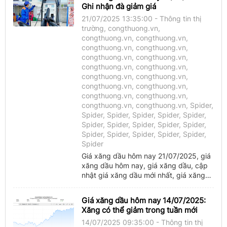
Ghi nhận đà giảm giá
Spider
21/07/2025 13:35:00 - Thông tin thị
trường, congthuong.vn,
tuoitrethudo.com.vn
congthuong.vn, congthuong.vn,
congthuong.vn, congthuong.vn,
Spider
congthuong.vn, congthuong.vn,
congthuong.vn, congthuong.vn,
tuoitrethudo.com.vn
congthuong.vn, congthuong.vn,
congthuong.vn, congthuong.vn,
Tin Spider
congthuong.vn, congthuong.vn,
congthuong.vn, congthuong.vn, Spider,
congthuong.vn
Spider, Spider, Spider, Spider, Spider,
Spider, Spider, Spider, Spider, Spider,
Xuất nhập khẩu
Spider, Spider, Spider, Spider, Spider,
Spider
spider
Giá xăng dầu hôm nay 21/07/2025, giá
xăng dầu hôm nay, giá xăng dầu, cập
Trái đất xanh
nhật giá xăng dầu mới nhất, giá xăng
a95, giá dầu thế giới, dự báo giá xăng
Spider
...
Giá xăng dầu hôm nay 14/07/2025:
Xăng có thể giảm trong tuần mới
Spider
14/07/2025 09:35:00 - Thông tin thị