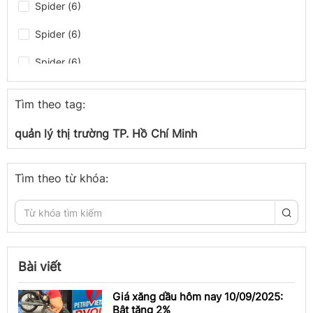
Spider (6)
Spider (6)
Spider (6)
Spider (6)
Tìm theo tag:
Spider (6)
quản lý thị trường TP. Hồ Chí Minh
Spider (6)
Spider (6)
Tìm theo từ khóa:
congthuong.vn (6)
congthuong.vn (6)
Spider (6)
Bài viết
congthuong.vn (6)
Giá xăng dầu hôm nay 10/09/2025:
Bật tăng 2%