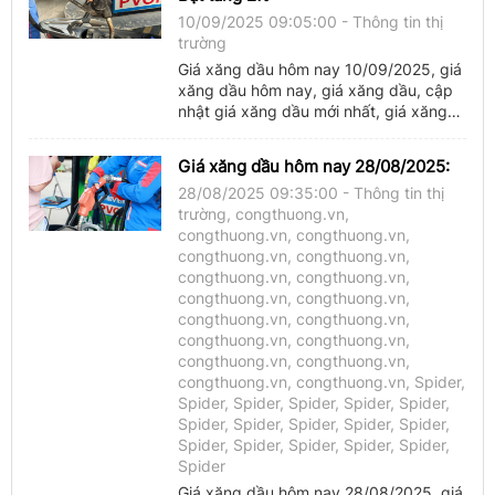
congthuong.vn (6)
10/09/2025 09:05:00 - Thông tin thị
trường
congthuong.vn (6)
Giá xăng dầu hôm nay 10/09/2025, giá
Spider (6)
xăng dầu hôm nay, giá xăng dầu, cập
nhật giá xăng dầu mới nhất, giá xăng
a95, giá dầu thế giới, dự báo giá xăng
congthuong.vn (6)
...
Giá xăng dầu hôm nay 28/08/2025:
congthuong.vn (6)
28/08/2025 09:35:00 - Thông tin thị
trường, congthuong.vn,
congthuong.vn (6)
congthuong.vn, congthuong.vn,
congthuong.vn, congthuong.vn,
Spider (6)
congthuong.vn, congthuong.vn,
congthuong.vn, congthuong.vn,
congthuong.vn (6)
congthuong.vn, congthuong.vn,
congthuong.vn, congthuong.vn,
congthuong.vn (6)
congthuong.vn, congthuong.vn,
congthuong.vn, congthuong.vn, Spider,
congthuong.vn (6)
Spider, Spider, Spider, Spider, Spider,
Spider, Spider, Spider, Spider, Spider,
congthuong.vn (6)
Spider, Spider, Spider, Spider, Spider,
Spider
congthuong.vn (6)
Giá xăng dầu hôm nay 28/08/2025, giá