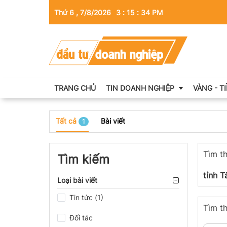
Thứ 6 , 7/8/2026
3
:
15
:
34
PM
TRANG CHỦ
TIN DOANH NGHIỆP
VÀNG - T
Tất cả
Bài viết
1
Thông tin doanh nghiệp
Tìm th
Doanh nhân
Tìm kiếm
Kinh tế tài chính
tỉnh T
Loại bài viết
Emagazine
Tin tức (1)
Tìm th
Đối tác