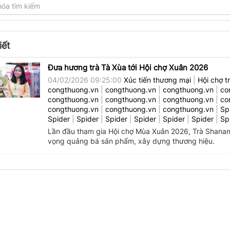
iết
Đưa hương trà Tà Xùa tới Hội chợ Xuân 2026
04/02/2026 09:25:00
Xúc tiến thương mại
|
Hội chợ t
congthuong.vn
|
congthuong.vn
|
congthuong.vn
|
co
congthuong.vn
|
congthuong.vn
|
congthuong.vn
|
co
congthuong.vn
|
congthuong.vn
|
congthuong.vn
|
Sp
Spider
|
Spider
|
Spider
|
Spider
|
Spider
|
Spider
|
Sp
Lần đầu tham gia Hội chợ Mùa Xuân 2026, Trà Shana
vọng quảng bá sản phẩm, xây dựng thương hiệu.