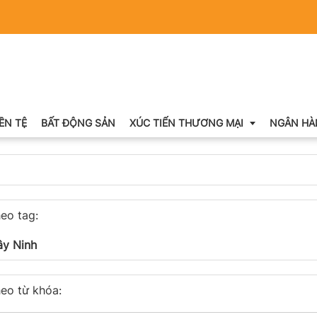
IỀN TỆ
BẤT ĐỘNG SẢN
XÚC TIẾN THƯƠNG MẠI
NGÂN HÀ
Xuất nhập khẩu
eo tag:
Khuyến mại
ây Ninh
Hội chợ triển lãm
OCOP
eo từ khóa: