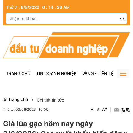
Thứ 7 , 8/8/2026
6
:
14
:
57
AM
TRANG CHỦ
TIN DOANH NGHIỆP
VÀNG - TIỀN TỆ
BẤT Đ
Togg
navig
Trang chủ
Chi tiết tin tức
+
A
-
A
|
Thứ tư, 03/06/2026
|
10:00
A
Giá lúa gạo hôm nay ngày