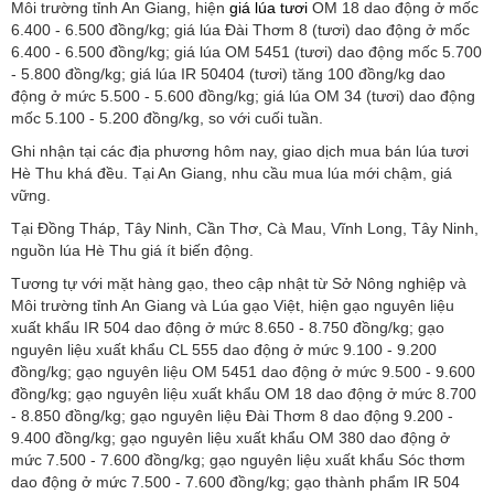
Môi trường tỉnh An Giang, hiện
giá lúa tươi
OM 18 dao động ở mốc
6.400 - 6.500 đồng/kg; giá lúa Đài Thơm 8 (tươi) dao động ở mốc
6.400 - 6.500 đồng/kg; giá lúa OM 5451 (tươi) dao động mốc 5.700
- 5.800 đồng/kg; giá lúa IR 50404 (tươi) tăng 100 đồng/kg dao
động ở mức 5.500 - 5.600 đồng/kg; giá lúa OM 34 (tươi) dao động
mốc 5.100 - 5.200 đồng/kg, so với cuối tuần.
Ghi nhận tại các địa phương hôm nay, giao dịch mua bán lúa tươi
Hè Thu khá đều. Tại An Giang, nhu cầu mua lúa mới chậm, giá
vững.
Tại Đồng Tháp, Tây Ninh, Cần Thơ, Cà Mau, Vĩnh Long, Tây Ninh,
nguồn lúa Hè Thu giá ít biến động.
Tương tự với mặt hàng gạo, theo cập nhật từ Sở Nông nghiệp và
Môi trường tỉnh An Giang và Lúa gạo Việt, hiện gạo nguyên liệu
xuất khẩu IR 504 dao động ở mức 8.650 - 8.750 đồng/kg; gạo
nguyên liệu xuất khẩu CL 555 dao động ở mức 9.100 - 9.200
đồng/kg; gạo nguyên liệu OM 5451 dao động ở mức 9.500 - 9.600
đồng/kg; gạo nguyên liệu xuất khẩu OM 18 dao động ở mức 8.700
- 8.850 đồng/kg; gạo nguyên liệu Đài Thơm 8 dao động 9.200 -
9.400 đồng/kg; gạo nguyên liệu xuất khẩu OM 380 dao động ở
mức 7.500 - 7.600 đồng/kg; gạo nguyên liệu xuất khẩu Sóc thơm
dao động ở mức 7.500 - 7.600 đồng/kg; gạo thành phẩm IR 504