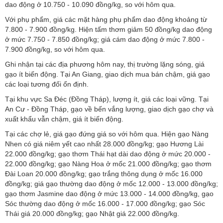
dao động ở 10.750 - 10.090 đồng/kg, so với hôm qua.
Với phụ phẩm, giá các mặt hàng phụ phẩm dao động khoảng từ
7.800 - 7.900 đồng/kg. Hiện tấm thơm giảm 50 đồng/kg dao động
ở mức 7.750 - 7.850 đồng/kg; giá cám dao động ở mức 7.800 -
7.900 đồng/kg, so với hôm qua.
Ghi nhận tại các địa phương hôm nay, thị trường lặng sóng, giá
gạo ít biến động. Tại An Giang, giao dịch mua bán chậm, giá gạo
các loại tương đối ổn định.
Tại khu vực Sa Đéc (Đồng Tháp), lượng ít, giá các loại vững. Tại
An Cư - Đồng Tháp, gạo về bến vắng lượng, giao dịch gạo chợ và
xuất khẩu vẫn chậm, giá ít biến động.
Tại các chợ lẻ, giá gạo đứng giá so với hôm qua. Hiện gạo Nàng
Nhen có giá niêm yết cao nhất 28.000 đồng/kg; gạo Hương Lài
22.000 đồng/kg; gạo thơm Thái hạt dài dao động ở mức 20.000 -
22.000 đồng/kg; gạo Nàng Hoa ở mốc 21.000 đồng/kg; gạo thơm
Đài Loan 20.000 đồng/kg; gạo trắng thông dụng ở mốc 16.000
đồng/kg; giá gạo thường dao động ở mốc 12.000 - 13.000 đồng/kg;
gạo thơm Jasmine dao động ở mức 13.000 - 14.000 đồng/kg, gạo
Sóc thường dao động ở mốc 16.000 - 17.000 đồng/kg; gạo Sóc
Thái giá 20.000 đồng/kg; gạo Nhật giá 22.000 đồng/kg.