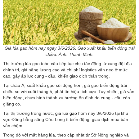
Giá lúa gạo hôm nay ngày 3/6/2026: Gạo xuất khẩu biến động trái
chiều. Ảnh: Thanh Minh.
Thị trường lúa gạo toàn cầu tiếp tục chịu tác động từ xung đột địa
chính trị, giá năng lượng cao và chi phí logistics vẫn neo ở mức
cao, gây áp lực cung - cầu, khiến giao dịch thận trọng.
Tại châu Á, xuất khẩu gạo sôi động hơn, giá gạo biến động trái
chiều so với cuối tháng 5, phát tín hiệu tích cực. Tuy nhiên, giá vẫn
biến động, chưa hình thành xu hướng ổn định do cung - cầu còn
giằng co.
Tại thị trường trong nước,
giá lúa gạo
hôm nay 3/6/2026 tại khu
vực Đồng bằng sông Cửu Long ít biến động, giao dịch mua bán
vẫn chậm.
Trong đó với mặt hàng lúa, theo cập nhật từ Sở Nông nghiệp và