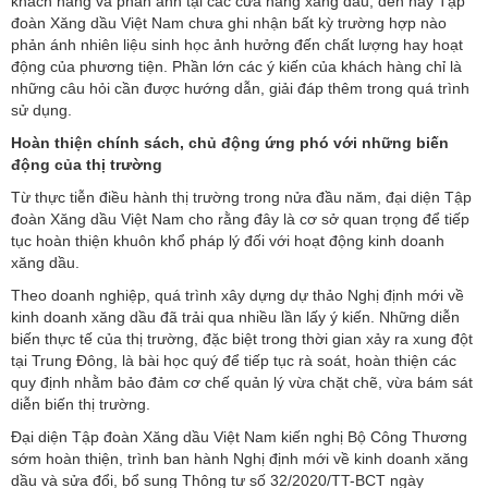
khách hàng và phản ánh tại các cửa hàng xăng dầu, đến nay Tập
đoàn Xăng dầu Việt Nam chưa ghi nhận bất kỳ trường hợp nào
phản ánh nhiên liệu sinh học ảnh hưởng đến chất lượng hay hoạt
động của phương tiện. Phần lớn các ý kiến của khách hàng chỉ là
những câu hỏi cần được hướng dẫn, giải đáp thêm trong quá trình
sử dụng.
Hoàn thiện chính sách, chủ động ứng phó với những biến
động của thị trường
Từ thực tiễn điều hành thị trường trong nửa đầu năm, đại diện Tập
đoàn Xăng dầu Việt Nam cho rằng đây là cơ sở quan trọng để tiếp
tục hoàn thiện khuôn khổ pháp lý đối với hoạt động kinh doanh
xăng dầu.
Theo doanh nghiệp, quá trình xây dựng dự thảo Nghị định mới về
kinh doanh xăng dầu đã trải qua nhiều lần lấy ý kiến. Những diễn
biến thực tế của thị trường, đặc biệt trong thời gian xảy ra xung đột
tại Trung Đông, là bài học quý để tiếp tục rà soát, hoàn thiện các
quy định nhằm bảo đảm cơ chế quản lý vừa chặt chẽ, vừa bám sát
diễn biến thị trường.
Đại diện Tập đoàn Xăng dầu Việt Nam kiến nghị Bộ Công Thương
sớm hoàn thiện, trình ban hành Nghị định mới về kinh doanh xăng
dầu và sửa đổi, bổ sung Thông tư số 32/2020/TT-BCT ngày