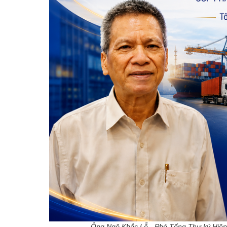
Ông Ngô Khắc Lễ - Phó Tổng Thư ký Hiệp 