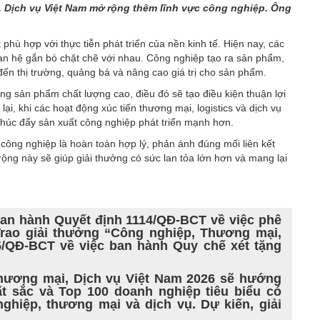
 Dịch vụ Việt Nam mở rộng thêm lĩnh vực công nghiệp. Ông
t phù hợp với thực tiễn phát triển của nền kinh tế. Hiện nay, các
uan hệ gắn bó chặt chẽ với nhau. Công nghiệp tạo ra sản phẩm,
ến thị trường, quảng bá và nâng cao giá trị cho sản phẩm.
ững sản phẩm chất lượng cao, điều đó sẽ tạo điều kiện thuận lợi
ại, khi các hoạt động xúc tiến thương mại, logistics và dịch vụ
thúc đẩy sản xuất công nghiệp phát triển mạnh hơn.
 công nghiệp là hoàn toàn hợp lý, phản ánh đúng mối liên kết
 rộng này sẽ giúp giải thưởng có sức lan tỏa lớn hơn và mang lại
an hành Quyết định 1114/QĐ-BCT về việc phê
Trao giải thưởng “Công nghiệp, Thương mại,
5/QĐ-BCT về việc ban hành Quy chế xét tặng
Thương mại, Dịch vụ Việt Nam 2026 sẽ hướng
ất sắc và Top 100 doanh nghiệp tiêu biểu có
ghiệp, thương mại và dịch vụ. Dự kiến, giải