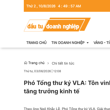
Thứ 2 , 10/8/2026
4
:
49
:
58
AM
TRANG CHỦ
TIN DOANH NGHIỆP
VÀNG - T
Trang chủ
Chi tiết tin tức
Thông tin doanh nghiệp
Thứ tư, 03/06/2026
|
12:08
Doanh nhân
Phó Tổng thư ký VLA: Tôn vin
Kinh tế tài chính
tăng trưởng kinh tế
Emagazine
Theo ông Ngô Khắc Lễ, Phó Tổng thư ký VLA, Giải thư