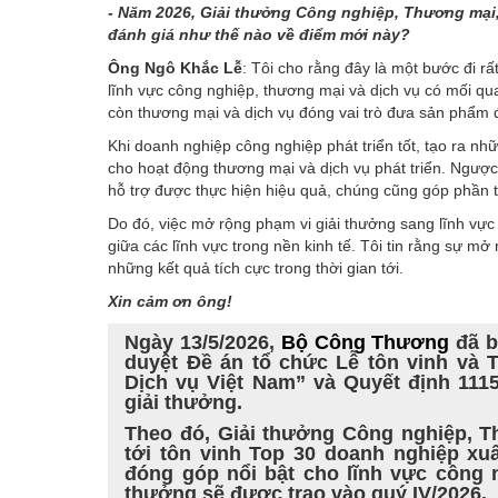
- Năm 2026, Giải thưởng Công nghiệp, Thương mại,
đánh giá như thế nào về điểm mới này?
Ông Ngô Khắc Lễ
: Tôi cho rằng đây là một bước đi rấ
lĩnh vực công nghiệp, thương mại và dịch vụ có mối q
còn thương mại và dịch vụ đóng vai trò đưa sản phẩm đ
Khi doanh nghiệp công nghiệp phát triển tốt, tạo ra nh
cho hoạt động thương mại và dịch vụ phát triển. Ngược l
hỗ trợ được thực hiện hiệu quả, chúng cũng góp phần 
Do đó, việc mở rộng phạm vi giải thưởng sang lĩnh vực
giữa các lĩnh vực trong nền kinh tế. Tôi tin rằng sự mở
những kết quả tích cực trong thời gian tới.
Xin cảm ơn ông!
Ngày 13/5/2026,
Bộ Công Thương
đã b
duyệt Đề án tổ chức Lễ tôn vinh và 
Dịch vụ Việt Nam” và Quyết định 111
giải thưởng.
Theo đó, Giải thưởng Công nghiệp, 
tới tôn vinh Top 30 doanh nghiệp xu
đóng góp nổi bật cho lĩnh vực công n
thưởng sẽ được trao vào quý IV/2026.