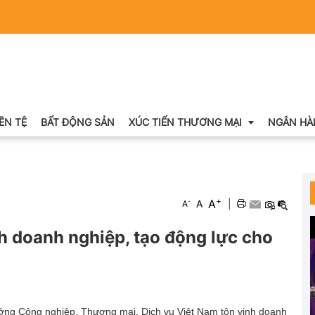
IỀN TỆ
BẤT ĐỘNG SẢN
XÚC TIẾN THƯƠNG MẠI
NGÂN HÀ
Xuất nhập khẩu
+
A
-
A
|
A
Khuyến mại
h doanh nghiệp, tạo động lực cho
Hội chợ triển lãm
OCOP
ởng Công nghiệp, Thương mại, Dịch vụ Việt Nam tôn vinh doanh