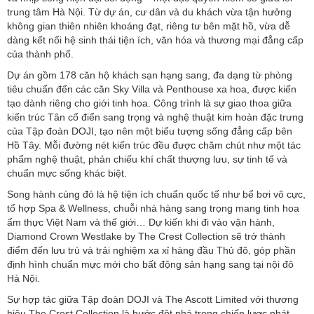
trung tâm Hà Nội. Từ dự án, cư dân và du khách vừa tận hưởng
không gian thiên nhiên khoáng đạt, riêng tư bên mặt hồ, vừa dễ
dàng kết nối hệ sinh thái tiện ích, văn hóa và thương mại đẳng cấp
của thành phố.
Dự án gồm 178 căn hộ khách sạn hạng sang, đa dạng từ phòng
tiêu chuẩn đến các căn Sky Villa và Penthouse xa hoa, được kiến
tạo dành riêng cho giới tinh hoa. Công trình là sự giao thoa giữa
kiến trúc Tân cổ điển sang trọng và nghệ thuật kim hoàn đặc trưng
của Tập đoàn DOJI, tạo nên một biểu tượng sống đẳng cấp bên
Hồ Tây. Mỗi đường nét kiến trúc đều được chăm chút như một tác
phẩm nghệ thuật, phản chiếu khí chất thượng lưu, sự tinh tế và
chuẩn mực sống khác biệt.
Song hành cùng đó là hệ tiện ích chuẩn quốc tế như bể bơi vô cực,
tổ hợp Spa & Wellness, chuỗi nhà hàng sang trọng mang tinh hoa
ẩm thực Việt Nam và thế giới… Dự kiến khi đi vào vận hành,
Diamond Crown Westlake by The Crest Collection sẽ trở thành
điểm đến lưu trú và trải nghiệm xa xỉ hàng đầu Thủ đô, góp phần
định hình chuẩn mực mới cho bất động sản hạng sang tại nội đô
Hà Nội.
Sự hợp tác giữa Tập đoàn DOJI và The Ascott Limited với thương
hiệu The Crest Collection là bước đột phá trong chiến lược phát