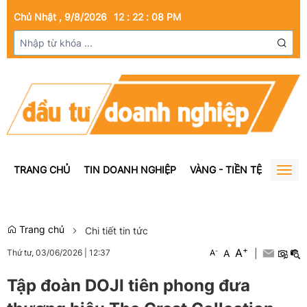
Chủ Nhật , 9/8/2026
12
:
22
:
09
PM
TRANG CHỦ
TIN DOANH NGHIỆP
VÀNG - TIỀN TỆ
BẤT Đ
Togg
navig
Trang chủ
Chi tiết tin tức
+
A
-
A
|
Thứ tư, 03/06/2026
|
12:37
A
Tập đoàn DOJI tiên phong đưa