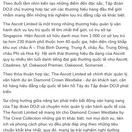
Theo đuổi tầm nhìn kiến tạo những điểm đến đặc sắc, Tập đoàn
DOJI chủ trương hợp tác với các thương hiệu hàng đầu thế giới
nhằm mang đến những trải nghiệm lưu trú đẳng cấp và khác biệt.
The Ascott Limited là một trong những thương hiệu quản lý vận
hành dịch vụ lưu trú quốc tế lớn nhất thế giới, có trụ sở tại
Singapore. Hiện Ascott sở hữu danh mục hơn 1.000 cơ sở lưu trú
tại hơn 230 thành phố thuộc hơn 40 quốc gia, hiện diện rộng khắp
khu vực châu Á – Thái Bình Dương, Trung Á, châu Âu, Trung Đông,
châu Phi và Hoa Kỳ. Hệ sinh thái thương hiệu đa dạng của Ascott
quy tụ nhiều tên tuổi danh tiếng đạt giải thưởng quốc tế như Ascott,
Citadines, lyf, Oakwood Premier, Oakwood, Somerset…
Theo thỏa thuận hợp tác, The Ascott Limited sẽ chính thức quản lý,
vận hành dự án Diamond Crown Westlake - dự án khách sạn, căn
hộ hàng hiệu đẳng cấp quốc tế bên hồ Tây do Tập đoàn DOJI phát
triển.
Sự cộng hưởng giữa năng lực phát triển bất động sản hạng sang
của Tập đoàn DOJI và chuyên môn quản lý vận hành quốc tế của
The Ascott Limited sẽ mang tới cho Diamond Crown Westlake by
The Crest Collection những giá trị khác biệt, nơi mọi dịch vụ, tiện
ích và phong cách phục vụ đều phải đáp ứng theo những tiêu
chuẩn khắt khe nhất, qua đó, mang lại trải nghiệm nghỉ dưỡng