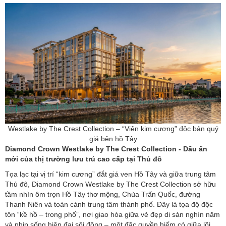
Westlake by The Crest Collection – “Viên kim cương” độc bản quý
giá bên hồ Tây
Diamond Crown Westlake by The Crest Collection - Dấu ấn
mới của thị trường lưu trú cao cấp tại Thủ đô
Tọa lạc tại vị trí “kim cương” đắt giá ven Hồ Tây và giữa trung tâm
Thủ đô, Diamond Crown Westlake by The Crest Collection sở hữu
tầm nhìn ôm trọn Hồ Tây thơ mộng, Chùa Trấn Quốc, đường
Thanh Niên và toàn cảnh trung tâm thành phố. Đây là tọa độ độc
tôn “kề hồ – trong phố”, nơi giao hòa giữa vẻ đẹp di sản nghìn năm
và nhịp sống hiện đại sôi động – một đặc quyền hiếm có giữa lõi