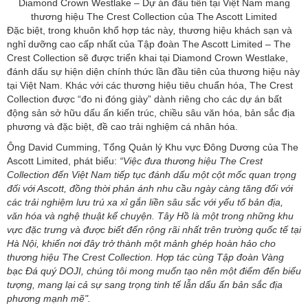
Diamond Crown Westlake – Dự án đầu tiên tại Việt Nam mang
thương hiệu The Crest Collection của The Ascott Limited
Đặc biệt, trong khuôn khổ hợp tác này
,
thương hiệu khách sạn và
nghỉ dưỡng cao cấp nhất của Tập đoàn The Ascott Limited – The
Crest Collection sẽ được triển khai tại Diamond Crown Westlake,
đánh dấu sự hiện diện chính thức lần đầu tiên của thương hiệu này
tại Việt Nam. Khác với các thương hiệu tiêu chuẩn hóa, The Crest
Collection được “đo ni đóng giày” dành riêng cho các dự án bất
động sản sở hữu dấu ấn kiến trúc, chiều sâu văn hóa, bản sắc địa
phương và đặc biệt, đề cao trải nghiệm cá nhân hóa.
Ông David Cumming, Tổng Quản lý Khu vực Đông Dương của The
Ascott Limited, phát biểu:
“Việc đưa thương hiệu The Crest
Collection đến Việt Nam tiếp tục đánh dấu một cột mốc quan trọng
đối với Ascott, đồng thời phản ánh nhu cầu ngày càng tăng đối với
các trải nghiệm lưu trú xa xỉ gắn liền sâu sắc với yếu tố bản địa,
văn hóa và nghệ thuật kể chuyện. Tây Hồ là một trong những khu
vực đặc trưng và được biết đến rộng rãi nhất trên trường quốc tế tại
Hà Nội, khiến nơi đây trở thành một mảnh ghép hoàn hảo cho
thương hiệu The Crest Collection. Hợp tác cùng Tập đoàn Vàng
bạc Đá quý DOJI, chúng tôi mong muốn tạo nên một điểm đến biểu
tượng, mang lại cả sự sang trọng tinh tế lẫn dấu ấn bản sắc địa
phương mạnh mẽ".