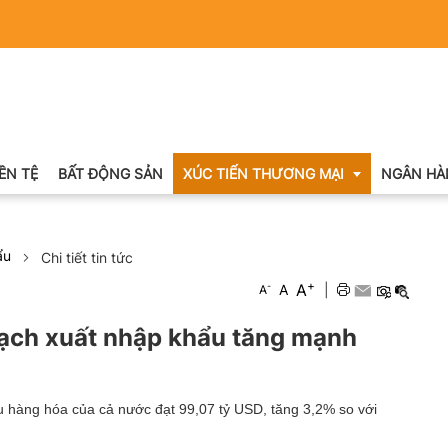
IỀN TỆ
BẤT ĐỘNG SẢN
XÚC TIẾN THƯƠNG MẠI
NGÂN HÀ
ẩu
Chi tiết tin tức
Xuất nhập khẩu
+
A
-
A
|
A
Khuyến mại
gạch xuất nhập khẩu tăng mạnh
Hội chợ triển lãm
OCOP
 hàng hóa của cả nước đạt 99,07 tỷ USD, tăng 3,2% so với