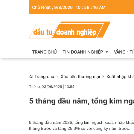
Chủ Nhật , 9/8/2026
10
:
58
:
17
AM
TRANG CHỦ
TIN DOANH NGHIỆP
VÀNG - T
Trang chủ
Xúc tiến thương mại
Xuất nhập kh
Thông tin doanh nghiệp
Thứ tư, 03/06/2026
|
10:54
Doanh nhân
5 tháng đầu năm, tổng kim n
Kinh tế tài chính
Emagazine
5 tháng đầu năm 2026, tổng kim ngạch xuất, nhập khẩu
tháng trước và tăng 25,8% so với cùng kỳ năm trước.