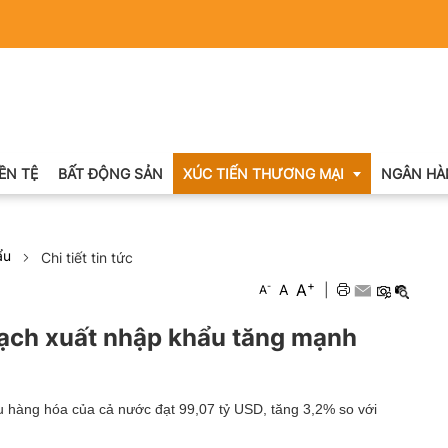
IỀN TỆ
BẤT ĐỘNG SẢN
XÚC TIẾN THƯƠNG MẠI
NGÂN HÀ
ẩu
Chi tiết tin tức
Xuất nhập khẩu
+
A
-
A
|
A
Khuyến mại
gạch xuất nhập khẩu tăng mạnh
Hội chợ triển lãm
OCOP
 hàng hóa của cả nước đạt 99,07 tỷ USD, tăng 3,2% so với