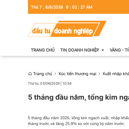
Thứ 7 , 8/8/2026
6
:
02
:
28
AM
TRANG CHỦ
TIN DOANH NGHIỆP
VÀNG - T
Trang chủ
Xúc tiến thương mại
Xuất nhập kh
Thông tin doanh nghiệp
Thứ tư, 03/06/2026
|
10:54
Doanh nhân
5 tháng đầu năm, tổng kim n
Kinh tế tài chính
Emagazine
5 tháng đầu năm 2026, tổng kim ngạch xuất, nhập khẩu
tháng trước và tăng 25,8% so với cùng kỳ năm trước.