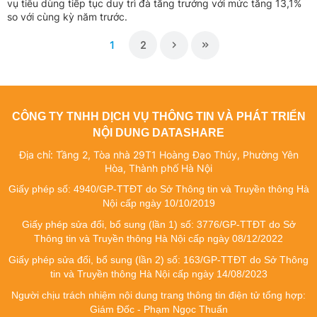
vụ tiêu dùng tiếp tục duy trì đà tăng trưởng với mức tăng 13,1%
so với cùng kỳ năm trước.
1
2
CÔNG TY TNHH DỊCH VỤ THÔNG TIN VÀ PHÁT TRIỂN
NỘI DUNG DATASHARE
Địa chỉ: Tầng 2, Tòa nhà 29T1 Hoàng Đạo Thúy, Phường Yên
Hòa, Thành phố Hà Nội
Giấy phép số: 4940/GP-TTĐT do Sở Thông tin và Truyền thông Hà
Nội cấp ngày 10/10/2019
Giấy phép sửa đổi, bổ sung (lần 1) số: 3776/GP-TTĐT do Sở
Thông tin và Truyền thông Hà Nội cấp ngày 08/12/2022
Giấy phép sửa đổi, bổ sung (lần 2) số: 163/GP-TTĐT do Sở Thông
tin và Truyền thông Hà Nội cấp ngày 14/08/2023
Người chịu trách nhiệm nội dung trang thông tin điện tử tổng hợp:
Giám Đốc - Phạm Ngọc Thuấn