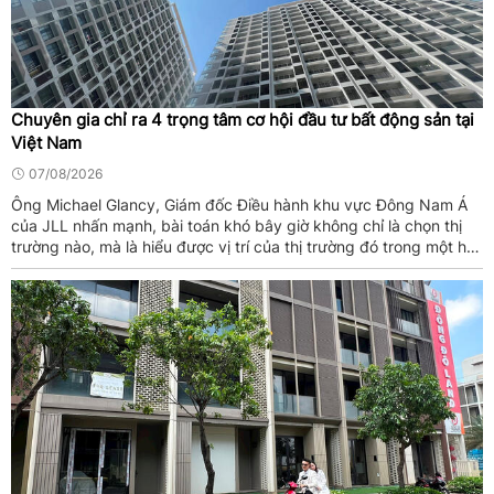
Chuyên gia chỉ ra 4 trọng tâm cơ hội đầu tư bất động sản tại
Việt Nam
07/08/2026
Ông Michael Glancy, Giám đốc Điều hành khu vực Đông Nam Á
của JLL nhấn mạnh, bài toán khó bây giờ không chỉ là chọn thị
trường nào, mà là hiểu được vị trí của thị trường đó trong một hệ
sinh thái lớn hơn gồm chính sách, hạ tầng, con người và dòng ...