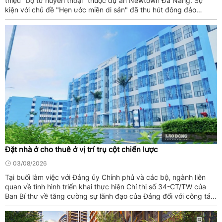
thiệu "bộ tứ huyền thoại" thuộc dự án Newtown Đà Nẵng. Sự
kiện với chủ đề "Hẹn ước miền di sản" đã thu hút đông đảo
khách hàng và nhà đầu tư đến tham dự, tìm hiểu dự án.
Đặt nhà ở cho thuê ở vị trí trụ cột chiến lược
03/08/2026
Tại buổi làm việc với Đảng ủy Chính phủ và các bộ, ngành liên
quan về tình hình triển khai thực hiện Chỉ thị số 34-CT/TW của
Ban Bí thư về tăng cường sự lãnh đạo của Đảng đối với công tác
phát triển nhà ở xã hội trong tình hình mới ngày 19.5.2026, ...