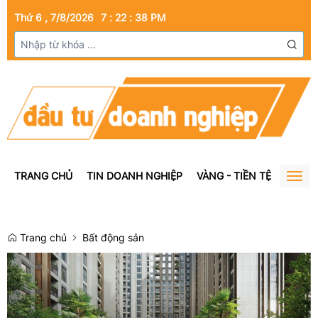
Thứ 6 , 7/8/2026
7
:
22
:
39
PM
TRANG CHỦ
TIN DOANH NGHIỆP
VÀNG - TIỀN TỆ
BẤT Đ
Togg
navig
Trang chủ
Bất động sản