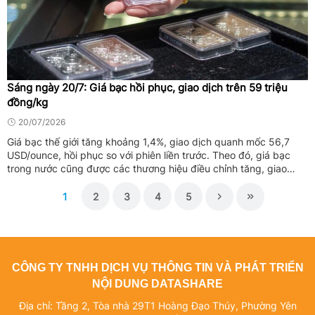
Sáng ngày 20/7: Giá bạc hồi phục, giao dịch trên 59 triệu
đồng/kg
20/07/2026
Giá bạc thế giới tăng khoảng 1,4%, giao dịch quanh mốc 56,7
USD/ounce, hồi phục so với phiên liền trước. Theo đó, giá bạc
trong nước cũng được các thương hiệu điều chỉnh tăng, giao
dịch trên 59 triệu đồng/kg.
1
2
3
4
5
CÔNG TY TNHH DỊCH VỤ THÔNG TIN VÀ PHÁT TRIỂN
NỘI DUNG DATASHARE
Địa chỉ: Tầng 2, Tòa nhà 29T1 Hoàng Đạo Thúy, Phường Yên