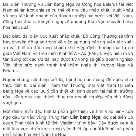
Đại diện Thương vụ Liên bang Nga và Cộng hoà Belarus tại Việt
Nam sẽ lần lượt chia sẻ cụ thể về nhu cầu nhập khẩu, xuất khẩu
và hợp tác kinh doanh của doanh nghiệp hai nước với Việt Nam,
đồng thời đưa ra khuyến nghị về phương thức vận chuyển hàng
hóa hiệu quả.
Đặc biệt, đại diện Cục Xuất nhập khẩu, Bộ Công Thương sẽ trình
bày chuyên đề quan trọng về việc áp dụng các nguyên tắc xuất
xứ và thuế ưu đãi trong khuôn khổ Hiệp định thương mại tự do
giữa Việt Nam và Liên minh Kinh tế Á - Âu (EAEU). Việc hiểu rõ và
tận dụng tốt các ưu đãi này được kỳ vọng sẽ giúp doanh nghiệp
Việt tăng sức cạnh tranh khi thâm nhập thị trường Nga và
Belarus.
Ngoài những nội dung cốt lõi, hội thảo còn mang đến góc nhìn
thực tiễn từ đại diện Tham tán Thương mại Việt Nam tại Liên
bang Nga về các lưu ý cần thiết khi kinh doanh tại hai thị trường
này, cũng như các thách thức mà doanh nghiệp cần chủ động
vượt qua.
Một điểm nhấn đặc biệt là phần giới thiệu về tỉnh Vladimir - cửa
ngõ đầu tư vào Vùng Trung tâm
Liên bang Nga
, do đại diện Cơ
quan Phát triển Kinh tế tỉnh Vladimir trình bày. Đây được xem là
một khu vực chiến lược trong việc thiết lập chuỗi kết nối và phân
phối hàng hóa Việt Nam tại Nga.