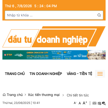
Thứ 6 , 7/8/2026
5
:
24
:
04
PM
TRANG CHỦ
TIN DOANH NGHIỆP
VÀNG - TIỀN TỆ
BẤT Đ
Togg
navig
Trang chủ
Xúc tiến thương mại
Chi tiết tin tức
+
A
-
A
|
Thứ hai, 23/06/2025
|
10:41
A