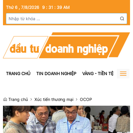
Thứ 6 , 7/8/2026
9
:
31
:
40
AM
TRANG CHỦ
TIN DOANH NGHIỆP
VÀNG - TIỀN TỆ
BẤT Đ
Togg
navig
Trang chủ
Xúc tiến thương mại
OCOP