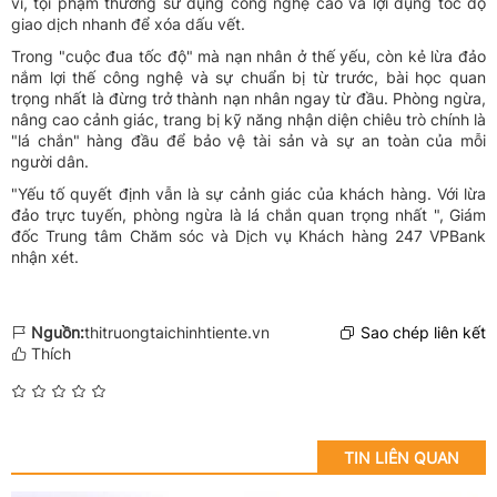
vi, tội phạm thường sử dụng công nghệ cao và lợi dụng tốc độ
giao dịch nhanh để xóa dấu vết.
Trong "cuộc đua tốc độ" mà nạn nhân ở thế yếu, còn kẻ lừa đảo
nắm lợi thế công nghệ và sự chuẩn bị từ trước, bài học quan
trọng nhất là đừng trở thành nạn nhân ngay từ đầu. Phòng ngừa,
nâng cao cảnh giác, trang bị kỹ năng nhận diện chiêu trò chính là
"lá chắn" hàng đầu để bảo vệ tài sản và sự an toàn của mỗi
người dân.
"Yếu tố quyết định vẫn là sự cảnh giác của khách hàng. Với lừa
đảo trực tuyến, phòng ngừa là lá chắn quan trọng nhất ", Giám
đốc Trung tâm Chăm sóc và Dịch vụ Khách hàng 247 VPBank
nhận xét.
Nguồn:
thitruongtaichinhtiente.vn
Sao chép liên kết
Thích
TIN LIÊN QUAN