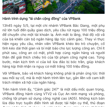
Hành trình dựng "lá chắn cộng đồng" của VPBank
13h45 ngày 5/5, tại một chi nhánh VPBank Bắc Giang, một phụ
nữ lớn tuổi đến quầy giao dịch, yêu cầu rút ngay 100 triệu đồng
để chuyển cho một tài khoản lạ. Ánh mắt lo lắng, thái độ vội vã
của bà khiến cán bộ ngân hàng lập tức cảnh giác. Thay vì thực
hiện ngay yêu cầu, nhân viên VPBank khéo léo trò chuyện, cố
tình kéo dài thời gian và bí mật báo cho lực lượng công an. Chỉ ít
phút sau, công an có mặt, phối hợp cùng ngân hàng và người
thân để giải thích chiêu trò của tội phạm công nghệ cao. Từng
bước, màn kịch tinh vi của kẻ lừa đảo bị bóc trần, giúp khách
hàng kịp thời nhận ra nguy cơ mất trắng 100 triệu đồng.
Với VPBank, bảo vệ khách hàng không phải là phản ứng tức thời
sau mỗi sự cố, mà là một hành trình liên tục, gắn liền với cam kết
trách nhiệm xã hội của ngân hàng.
Trên hành trình ấy, "Cảnh giác 247" là một dấu mốc quan trọng,
VPBank đồng hành cùng VTV2 và Cục An ninh mạng và phòng,
chống tội phạm sử dụng công nghệ cao (A05). Những kịch bản
lừa đảo trực tuyến điển hình sẽ được tái hiện cụ thể, thủ đoạn