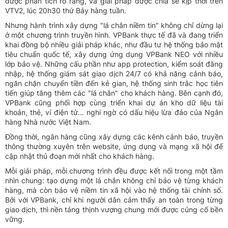
được phân tích rõ ràng, và giải pháp được chia sẻ kịp thời trên
VTV2, lúc 20h30 thứ Bảy hàng tuần.
Nhưng hành trình xây dựng "lá chắn niềm tin" không chỉ dừng lại
ở một chương trình truyền hình. VPBank thực tế đã và đang triển
khai đồng bộ nhiều giải pháp khác, như đầu tư hệ thống bảo mật
tiêu chuẩn quốc tế, xây dựng ứng dụng VPBank NEO với nhiều
lớp bảo vệ. Những cấu phần như app protection, kiểm soát đăng
nhập, hệ thống giám sát giao dịch 24/7 có khả năng cảnh báo,
ngăn chặn chuyển tiền đến kẻ gian, hệ thống sinh trắc học tiên
tiến giúp tăng thêm các "lá chắn" cho khách hàng. Bên cạnh đó,
VPBank cũng phối hợp cùng triển khai dự án kho dữ liệu tài
khoản, thẻ, ví điện tử... nghi ngờ có dấu hiệu lừa đảo của Ngân
hàng Nhà nước Việt Nam.
Đồng thời, ngân hàng cũng xây dựng các kênh cảnh báo, truyền
thông thường xuyên trên website, ứng dụng và mạng xã hội để
cập nhật thủ đoạn mới nhất cho khách hàng.
Mỗi giải pháp, mỗi chương trình đều được kết nối trong một tầm
nhìn chung: tạo dựng một lá chắn không chỉ bảo vệ từng khách
hàng, mà còn bảo vệ niềm tin xã hội vào hệ thống tài chính số.
Bởi với VPBank, chỉ khi người dân cảm thấy an toàn trong từng
giao dịch, thì nền tảng thịnh vượng chung mới được củng cố bền
vững.