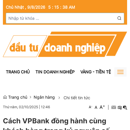
Chủ Nhật , 9/8/2026
5
:
15
:
38
AM
TRANG CHỦ
TIN DOANH NGHIỆP
VÀNG - TIỀN TỆ
BẤT Đ
Togg
navig
Trang chủ
Ngân hàng
Chi tiết tin tức
+
A
-
A
|
Thứ năm, 02/10/2025
|
12:46
A
Cách VPBank đồng hành cùng