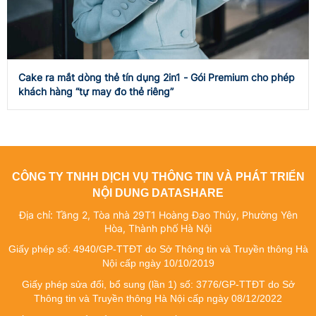
Cake ra mắt dòng thẻ tín dụng 2in1 - Gói Premium cho phép
khách hàng “tự may đo thẻ riêng”
CÔNG TY TNHH DỊCH VỤ THÔNG TIN VÀ PHÁT TRIỂN
NỘI DUNG DATASHARE
Địa chỉ: Tầng 2, Tòa nhà 29T1 Hoàng Đạo Thúy, Phường Yên
Hòa, Thành phố Hà Nội
Giấy phép số: 4940/GP-TTĐT do Sở Thông tin và Truyền thông Hà
Nội cấp ngày 10/10/2019
Giấy phép sửa đổi, bổ sung (lần 1) số: 3776/GP-TTĐT do Sở
Thông tin và Truyền thông Hà Nội cấp ngày 08/12/2022