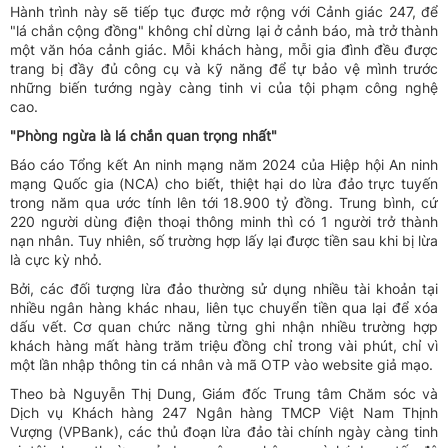
Hành trình này sẽ tiếp tục được mở rộng với Cảnh giác 247, để
"lá chắn cộng đồng" không chỉ dừng lại ở cảnh báo, mà trở thành
một văn hóa cảnh giác. Mỗi khách hàng, mỗi gia đình đều được
trang bị đầy đủ công cụ và kỹ năng để tự bảo vệ mình trước
những biến tướng ngày càng tinh vi của tội phạm công nghệ
cao.
"Phòng ngừa là lá chắn quan trọng nhất"
Báo cáo Tổng kết An ninh mạng năm 2024 của Hiệp hội An ninh
mạng Quốc gia (NCA) cho biết, thiệt hại do lừa đảo trực tuyến
trong năm qua ước tính lên tới 18.900 tỷ đồng. Trung bình, cứ
220 người dùng điện thoại thông minh thì có 1 người trở thành
nạn nhân. Tuy nhiên, số trường hợp lấy lại được tiền sau khi bị lừa
là cực kỳ nhỏ.
Bởi, các đối tượng lừa đảo thường sử dụng nhiều tài khoản tại
nhiều ngân hàng khác nhau, liên tục chuyển tiền qua lại để xóa
dấu vết. Cơ quan chức năng từng ghi nhận nhiều trường hợp
khách hàng mất hàng trăm triệu đồng chỉ trong vài phút, chỉ vì
một lần nhập thông tin cá nhân và mã OTP vào website giả mạo.
Theo bà Nguyễn Thị Dung, Giám đốc Trung tâm Chăm sóc và
Dịch vụ Khách hàng 247 Ngân hàng TMCP Việt Nam Thịnh
Vượng (VPBank), các thủ đoạn lừa đảo tài chính ngày càng tinh