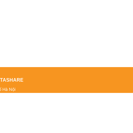
DATASHARE
ố Hà Nội
 10/10/2019
ội cấp ngày 08/12/2022
ội cấp ngày 14/08/2023
ạm Ngọc Thuấn