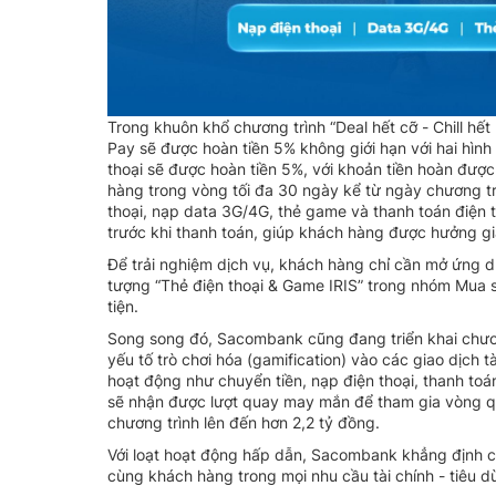
Trong khuôn khổ chương trình “Deal hết cỡ - Chill hế
Pay sẽ được hoàn tiền 5% không giới hạn với hai hình t
thoại sẽ được hoàn tiền 5%, với khoản tiền hoàn đượ
hàng trong vòng tối đa 30 ngày kể từ ngày chương trì
thoại, nạp data 3G/4G, thẻ game và thanh toán điện t
trước khi thanh toán, giúp khách hàng được hưởng giá
Để trải nghiệm dịch vụ, khách hàng chỉ cần mở ứng 
tượng “Thẻ điện thoại & Game IRIS” trong nhóm Mua 
tiện.
Song song đó, Sacombank cũng đang triển khai chương
yếu tố trò chơi hóa (gamification) vào các giao dịch
hoạt động như chuyển tiền, nạp điện thoại, thanh to
sẽ nhận được lượt quay may mắn để tham gia vòng qua
chương trình lên đến hơn 2,2 tỷ đồng.
Với loạt hoạt động hấp dẫn, Sacombank khẳng định 
cùng khách hàng trong mọi nhu cầu tài chính - tiêu d