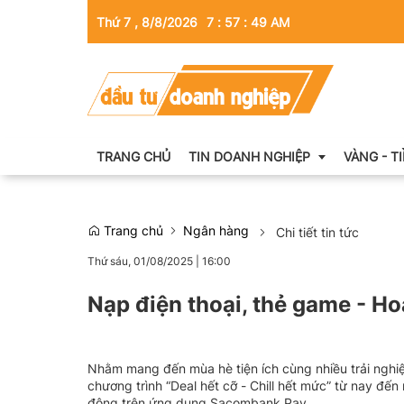
Thứ 7 , 8/8/2026
7
:
57
:
50
AM
TRANG CHỦ
TIN DOANH NGHIỆP
VÀNG - T
Trang chủ
Ngân hàng
Chi tiết tin tức
Thông tin doanh nghiệp
Thứ sáu, 01/08/2025
|
16:00
Doanh nhân
Nạp điện thoại, thẻ game - 
Kinh tế tài chính
Emagazine
Nhằm mang đến mùa hè tiện ích cùng nhiều trải nghi
chương trình “Deal hết cỡ - Chill hết mức” từ nay đế
động trên ứng dụng Sacombank Pay.