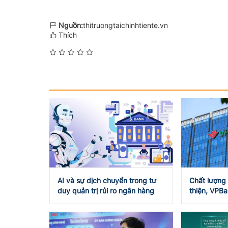
Nguồn:
thitruongtaichinhtiente.vn
Thích
AI và sự dịch chuyển trong tư
Chất lượng t
duy quản trị rủi ro ngân hàng
thiện, VPB
đánh giá tí