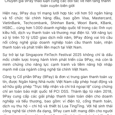
Chuyên gia 9Pay thảo luận cùng các đối tác về nền tảng thanh
toán xuyên biên giới
Hiện nay, 9Pay duy trì mạng lưới hợp tác với hơn 50 ngân hàng
và tổ chức tài chính hàng đầu, bao gồm Visa, Mastercard,
VietinBank, Techcombank, Shinhan Bank, Woori Bank, KBank,
HSBC… cùng hơn 1.000 doanh nghiệp quốc tế trong các lĩnh vực
kiều hối, dịch vụ thanh toán và thương mại điện tử. Với năng lực
xử lý trên 10 tỷ USD giao dịch mỗi năm, 9Pay đóng vai trò cầu
nối công nghệ giúp doanh nghiệp toàn cầu thanh toán, nhận
thanh toán và phát triển liền mạch tại Việt Nam.
Sự trở lại tại Singapore FinTech Festival 2025 không chỉ là dấu
mốc chiến lược trong hành trình phát triển của 9Pay, mà còn là
minh chứng cho năng lực cạnh tranh và tiềm năng hội nhập
mạnh mẽ của ngành công nghệ tài chính Việt Nam.
Công ty Cổ phần 9Pay (9Pay) là đơn vị trung gian thanh toán uy
tín, được Ngân hàng Nhà nước Việt Nam cấp phép hoạt động và
sở hữu giấy phép “Trực tiếp nhận và chi trả ngoại tệ” cùng chứng
chỉ an toàn bảo mật quốc tế PCI DSS. Thành lập từ năm 2018,
9Pay cung cấp các giải pháp thanh toán toàn diện cho doanh
nghiệp và tiểu thương, bao gồm: ví điện tử, cổng thanh toán,
dịch vụ thu hộ – chi hộ và thiết bị Loa TingTing. Với hệ sinh thái
công nghệ tài chính đa dạng, 9Pay cam kết mang đến cho người