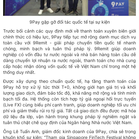
9Pay gặp gỡ đối tác quốc tế tại sự kiện
Trước bối cảnh các quy định mới về thanh toán xuyên biên giới
chính thức có hiệu lực, 9Pay tiếp tục mở rộng danh mục dịch vụ
toàn cầu với 9Remit - giải pháp chuyển tiền quốc tế nhanh
chóng, minh bạch và tuân thủ pháp lý. 9Remit giúp doanh
nghiệp có vốn đầu tư nước ngoài và nhà bán hàng toàn cầu dễ
dàng chuyển lợi nhuận ra nước ngoài, thanh toán cho nhà cung
cấp hoặc nhận dòng vốn quốc tế về Việt Nam chỉ trong một hệ
thống duy nhất.
Được xây dựng theo chuẩn quốc tế, hạ tầng thanh toán của
9Pay hỗ trợ xử lý tức thời T+0, không giới hạn giá trị và khối
lượng giao dịch, đảm bảo tốc độ, khả năng mở rộng và tính minh
bạch tối đa. Hệ thống còn tích hợp tỷ giá ngoại hối trực tuyến
(Live FX) cùng biểu phí cạnh tranh, giúp doanh nghiệp tối ưu chi
phí và giảm thiểu rủi ro tỷ giá. Tất cả giao dịch đều được mã hóa
dữ liệu đa lớp, vận hành trong khung pháp lý nghiêm ngặt và
tuân thủ chặt chẽ quy định của Ngân hàng Nhà nước Việt Nam.
Ông Lê Tuấn Anh, giám đốc kinh doanh của 9Pay, chia sẻ trong
khuôn khổ sự kiện: “Tham gia Singapore FinTech Festival không