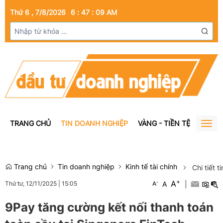
Thứ 6 , 7/8/2026
6
:
47
:
10
AM
TRANG CHỦ
TIN DOANH NGHIỆP
VÀNG - TIỀN TỆ
BẤT Đ
Togg
navig
Trang chủ
Tin doanh nghiệp
Kinh tế tài chính
Chi tiết t
+
A
-
A
|
Thứ tư, 12/11/2025
|
15:05
A
9Pay tăng cường kết nối thanh toán