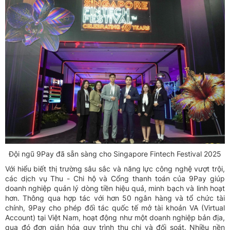
Đội ngũ 9Pay đã sẵn sàng cho Singapore Fintech Festival 2025
Với hiểu biết thị trường sâu sắc và năng lực công nghệ vượt trội,
các dịch vụ Thu - Chi hộ và Cổng thanh toán của 9Pay giúp
doanh nghiệp quản lý dòng tiền hiệu quả, minh bạch và linh hoạt
hơn. Thông qua hợp tác với hơn 50 ngân hàng và tổ chức tài
chính, 9Pay cho phép đối tác quốc tế mở tài khoản VA (Virtual
Account) tại Việt Nam, hoạt động như một doanh nghiệp bản địa,
qua đó đơn giản hóa quy trình thu chi và đối soát. Nhiều nền