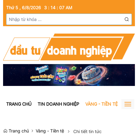
Thứ 5 , 6/8/2026
3
:
14
:
07
AM
TRANG CHỦ
TIN DOANH NGHIỆP
VÀNG - TIỀN TỆ
BẤT Đ
Togg
navig
Trang chủ
Vàng - Tiền tệ
Chi tiết tin tức