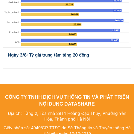
Ngày 3/8: Tỷ giá trung tâm tăng 20 đồng
CÔNG TY TNHH DỊCH VỤ THÔNG TIN VÀ PHÁT TRIỂN
NỘI DUNG DATASHARE
Địa chỉ: Tầng 2, Tòa nhà 29T1 Hoàng Đạo Thúy, Phường Yên
Hòa, Thành phố Hà Nội
Giấy phép số: 4940/GP-TTĐT do Sở Thông tin và Truyền thông Hà
Nội cấp ngày 10/10/2019