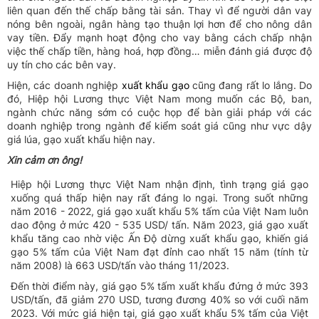
liên quan đến thế chấp bằng tài sản. Thay vì để người dân vay
nóng bên ngoài, ngân hàng tạo thuận lợi hơn để cho nông dân
vay tiền. Đẩy mạnh hoạt động cho vay bằng cách chấp nhận
việc thế chấp tiền, hàng hoá, hợp đồng… miễn đánh giá được độ
uy tín cho các bên vay.
Hiện, các doanh nghiệp
xuất khẩu gạo
cũng đang rất lo lắng. Do
đó, Hiệp hội Lương thực Việt Nam mong muốn các Bộ, ban,
ngành chức năng sớm có cuộc họp để bàn giải pháp với các
doanh nghiệp trong ngành để kiểm soát giá cũng như vực dậy
giá lúa, gạo xuất khẩu hiện nay.
Xin cảm ơn ông!
Hiệp hội Lương thực Việt Nam nhận định, tình trạng giá gạo
xuống quá thấp hiện nay rất đáng lo ngại. Trong suốt những
năm 2016 - 2022, giá gạo xuất khẩu 5% tấm của Việt Nam luôn
dao động ở mức 420 - 535 USD/ tấn. Năm 2023, giá gạo xuất
khẩu tăng cao nhờ việc Ấn Độ dừng xuất khẩu gạo, khiến giá
gạo 5% tấm của Việt Nam đạt đỉnh cao nhất 15 năm (tính từ
năm 2008) là 663 USD/tấn vào tháng 11/2023.
Đến thời điểm này, giá gạo 5% tấm xuất khẩu đứng ở mức 393
USD/tấn, đã giảm 270 USD, tương đương 40% so với cuối năm
2023. Với mức giá hiện tại, giá gạo xuất khẩu 5% tấm của Việt