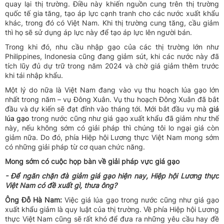
quay lại thị trường. Điều này khiến nguồn cung trên thị trường
quốc tế gia tăng, tạo áp lực cạnh tranh cho các nước xuất khẩu
khác, trong đó có Việt Nam. Khi thị trường cung tăng, cầu giảm
thì họ sẽ sử dụng áp lực này để tạo áp lực lên người bán.
Trong khi đó, nhu cầu nhập gạo của các thị trường lớn như
Philippines, Indonesia cũng đang giảm sút, khi các nước này đã
tích lũy đủ dự trữ trong năm 2024 và chờ giá giảm thêm trước
khi tái nhập khẩu.
Một lý do nữa là Việt Nam đang vào vụ thu hoạch lúa gạo lớn
nhất trong năm – vụ Đông Xuân. Vụ thu hoạch Đông Xuân đã bắt
đầu và dự kiến sẽ đạt đỉnh vào tháng tới. Mới bắt đầu vụ mà
giá
lúa gạo
trong nước cũng như giá gạo xuất khẩu đã giảm như thế
này, nếu không sớm có giải pháp thì chúng tôi lo ngại giá còn
giảm nữa. Do đó, phía Hiệp hội Lương thực Việt Nam mong sớm
có những giải pháp từ cơ quan chức năng.
Mong sớm có cuộc họp bàn về giải pháp vực giá gạo
- Để ngăn chặn đà giảm giá gạo hiện nay, Hiệp hội Lương thực
Việt Nam có đề xuất gì, thưa ông?
Ông Đỗ Hà Nam:
Việc giá lúa gạo trong nước cũng như giá gạo
xuất khẩu giảm là quy luật của thị trường. Về phía Hiệp hội Lương
thực Việt Nam cũng sẽ rất khó để đưa ra những yêu cầu hay đề