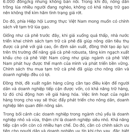
6.000 đồng/kg nhưng không bán nổi. Trong khi đó, nông dân
trồng lúa nhiều người đang nghèo, không có khả năng trữ gạo
nên không thể kìm hãm tình trạng giá rớt.
Do đó, phía Hiệp hội Lương thực Việt Nam mong muốn có chính
sách về tạm trữ lúa gạo.
Giống như cà phê trước đây, khi giá xuống quá thấp, nhà nước
triển khai chính sách tạm trữ cà phê đã giúp nông dân tiêu thụ
được cà phê với giá cao, ổn định sản xuất, đồng thời tạo áp lực
trên thị trường để nâng giá cà phê robusta, tăng kim ngạch xuất
khẩu cho cà phê Việt Nam cũng như giúp ngành cà phê Việt
Nam phát huy được thế mạnh của mình và phát triển bền vững.
Chính sách thu mua tạm trữ cà phê đã giúp cho nông dân và
doanh nghiệp đều có lợi.
Đồng thời, đề xuất ngân hàng cũng cần tạo điều kiện để người
dân và doanh nghiệp tiếp cận được vốn, có khả năng trữ hàng,
từ đó chủ động hơn về giá hàng hóa. Việc linh hoạt của ngân
hàng trong cho vay sẽ thúc đẩy phát triển cho nông dân, doanh
nghiệp liên quan đến nông sản.
Trong bối cảnh các doanh nghiệp trong ngành chủ yếu là doanh
nghiệp nhỏ và vừa, thậm chí là doanh nghiệp siêu nhỏ. Khả năng
tiếp cận vốn còn có nhiều hạn chế. Do đó, cần có chính sách ưu
tiên cho người dân và doanh nghiệp uy tín khi cho vay, đặc biệt