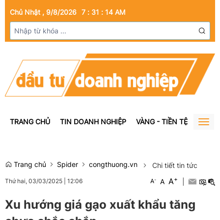
Chủ Nhật , 9/8/2026
7
:
31
:
14
AM
TRANG CHỦ
TIN DOANH NGHIỆP
VÀNG - TIỀN TỆ
BẤT Đ
Togg
navig
Trang chủ
Spider
congthuong.vn
Chi tiết tin tức
+
A
-
A
|
Thứ hai, 03/03/2025
|
12:06
A
Xu hướng giá gạo xuất khẩu tăng