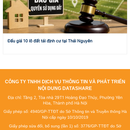
Đấu giá 10 lô đất tái định cư tại Thái Nguyên
CÔNG TY TNHH DỊCH VỤ THÔNG TIN VÀ PHÁT TRIỂN
NỘI DUNG DATASHARE
Địa chỉ: Tầng 2, Tòa nhà 29T1 Hoàng Đạo Thúy, Phường Yên
Hòa, Thành phố Hà Nội
Giấy phép số: 4940/GP-TTĐT do Sở Thông tin và Truyền thông Hà
Nội cấp ngày 10/10/2019
Giấy phép sửa đổi, bổ sung (lần 1) số: 3776/GP-TTĐT do Sở