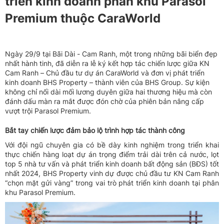
triển kinh doanh phân khu Parasol
Premium thuộc CaraWorld
Ngày 29/9 tại Bãi Dài - Cam Ranh, một trong những bãi biển đẹp
nhất hành tinh, đã diễn ra lễ ký kết hợp tác chiến lược giữa KN
Cam Ranh – Chủ đầu tư dự án CaraWorld và đơn vị phát triển
kinh doanh BHS Property – thành viên của BHS Group. Sự kiện
không chỉ nối dài mối lương duyên giữa hai thương hiệu mà còn
đánh dấu màn ra mắt được đón chờ của phiên bản nâng cấp
vượt trội Parasol Premium.
Bắt tay chiến lược đảm bảo lộ trình hợp tác thành công
Với đội ngũ chuyên gia có bề dày kinh nghiệm trong triển khai
thực chiến hàng loạt dự án trọng điểm trải dài trên cả nước, lọt
top 5 nhà tư vấn và phát triển kinh doanh bất động sản (BĐS) tốt
nhất 2024, BHS Property vinh dự được chủ đầu tư KN Cam Ranh
“chọn mặt gửi vàng” trong vai trò phát triển kinh doanh tại phân
khu Parasol Premium.