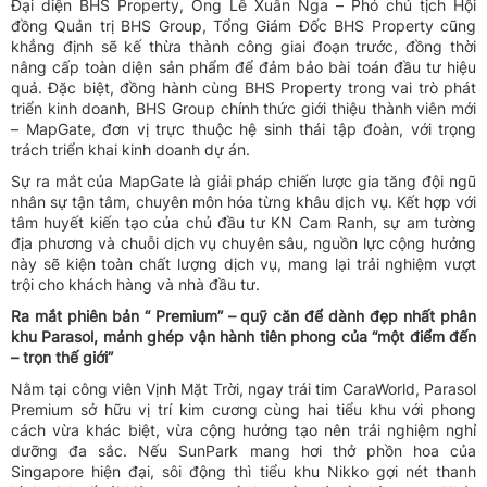
Đại diện BHS Property, Ông Lê Xuân Nga – Phó chủ tịch Hội
đồng Quản trị BHS Group, Tổng Giám Đốc BHS Property cũng
khẳng định sẽ kế thừa thành công giai đoạn trước, đồng thời
nâng cấp toàn diện sản phẩm để đảm bảo bài toán đầu tư hiệu
quả. Đặc biệt, đồng hành cùng BHS Property trong vai trò phát
triển kinh doanh, BHS Group chính thức giới thiệu thành viên mới
– MapGate, đơn vị trực thuộc hệ sinh thái tập đoàn, với trọng
trách triển khai kinh doanh dự án.
Sự ra mắt của MapGate là giải pháp chiến lược gia tăng đội ngũ
nhân sự tận tâm, chuyên môn hóa từng khâu dịch vụ. Kết hợp với
tâm huyết kiến tạo của chủ đầu tư KN Cam Ranh, sự am tường
địa phương và chuỗi dịch vụ chuyên sâu, nguồn lực cộng hưởng
này sẽ kiện toàn chất lượng dịch vụ, mang lại trải nghiệm vượt
trội cho khách hàng và nhà đầu tư.
Ra mắt phiên bản “ Premium” – quỹ căn để dành đẹp nhất phân
khu Parasol, mảnh ghép vận hành tiên phong của “một điểm đến
– trọn thế giới”
Nằm tại công viên Vịnh Mặt Trời, ngay trái tim CaraWorld, Parasol
Premium sở hữu vị trí kim cương cùng hai tiểu khu với phong
cách vừa khác biệt, vừa cộng hưởng tạo nên trải nghiệm nghỉ
dưỡng đa sắc. Nếu SunPark mang hơi thở phồn hoa của
Singapore hiện đại, sôi động thì tiểu khu Nikko gợi nét thanh