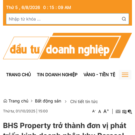
Thứ 5 , 6/8/2026
0
:
15
:
10
AM
TRANG CHỦ
TIN DOANH NGHIỆP
VÀNG - TIỀN TỆ
BẤT Đ
Togg
navig
Trang chủ
Bất động sản
Chi tiết tin tức
+
A
-
A
|
Thứ tư, 01/10/2025
|
15:00
A
BHS Property trở thành đơn vị phát