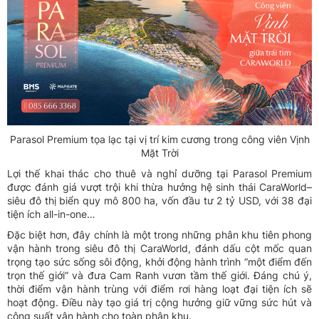
Parasol Premium tọa lạc tại vị trí kim cương trong công viên Vịnh
Mặt Trời
Lợi thế khai thác cho thuê và nghỉ dưỡng tại Parasol Premium
được đánh giá vượt trội khi thừa hưởng hệ sinh thái CaraWorld–
siêu đô thị biển quy mô 800 ha, vốn đầu tư 2 tỷ USD, với 38 đại
tiện ích all-in-one…
Đặc biệt hơn, đây chính là một trong những phân khu tiên phong
vận hành trong siêu đô thị CaraWorld, đánh dấu cột mốc quan
trọng tạo sức sống sôi động, khởi động hành trình “một điểm đến
trọn thế giới” và đưa Cam Ranh vươn tầm thế giới. Đáng chú ý,
thời điểm vận hành trùng với điểm rơi hàng loạt đại tiện ích sẽ
hoạt động. Điều này tạo giá trị cộng hưởng giữ vững sức hút và
công suất vận hành cho toàn phân khu.