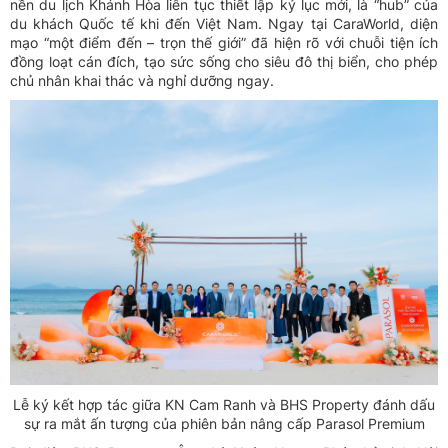
nền du lịch Khánh Hòa liên tục thiết lập kỷ lục mới, là “hub” của
du khách Quốc tế khi đến Việt Nam. Ngay tại CaraWorld, diện
mạo “một điểm đến – trọn thế giới” đã hiện rõ với chuỗi tiện ích
đồng loạt cán đích, tạo sức sống cho siêu đô thị biển, cho phép
chủ nhân khai thác và nghỉ dưỡng ngay.
Lễ ký kết hợp tác giữa KN Cam Ranh và BHS Property đánh dấu
sự ra mắt ấn tượng của phiên bản nâng cấp Parasol Premium