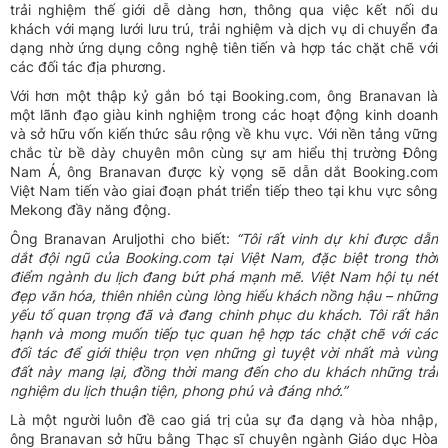
trải nghiệm thế giới dễ dàng hơn, thông qua việc kết nối du
khách với mạng lưới lưu trú, trải nghiệm và dịch vụ di chuyển đa
dạng nhờ ứng dụng công nghệ tiên tiến và hợp tác chặt chẽ với
các đối tác địa phương.
Với hơn một thập kỷ gắn bó tại Booking.com, ông Branavan là
một lãnh đạo giàu kinh nghiệm trong các hoạt động kinh doanh
và sở hữu vốn kiến thức sâu rộng về khu vực. Với nền tảng vững
chắc từ bề dày chuyên môn cùng sự am hiểu thị trường Đông
Nam Á, ông Branavan được kỳ vọng sẽ dẫn dắt Booking.com
Việt Nam tiến vào giai đoạn phát triển tiếp theo tại khu vực sông
Mekong đầy năng động.
Ông Branavan Aruljothi cho biết:
“Tôi rất vinh dự khi được dẫn
dắt đội ngũ của Booking.com tại Việt Nam, đặc biệt trong thời
điểm ngành du lịch đang bứt phá mạnh mẽ. Việt Nam hội tụ nét
đẹp văn hóa, thiên nhiên cùng lòng hiếu khách nồng hậu – những
yếu tố quan trọng đã và đang chinh phục du khách. Tôi rất hân
hạnh và mong muốn tiếp tục quan hệ hợp tác chặt chẽ với các
đối tác để giới thiệu trọn vẹn những gì tuyệt vời nhất mà vùng
đất này mang lại, đồng thời mang đến cho du khách những trải
nghiệm du lịch thuận tiện, phong phú và đáng nhớ.”
Là một người luôn đề cao giá trị của sự đa dạng và hòa nhập,
ông Branavan sở hữu bằng Thạc sĩ chuyên ngành Giáo dục Hòa