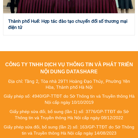
Thành phố Huế: Hợp tác đào tạo chuyển đổi số thương mại
điện tử
CÔNG TY TNHH DỊCH VỤ THÔNG TIN VÀ PHÁT TRIỂN
NỘI DUNG DATASHARE
Địa chỉ: Tầng 2, Tòa nhà 29T1 Hoàng Đạo Thúy, Phường Yên
Hòa, Thành phố Hà Nội
Giấy phép số: 4940/GP-TTĐT do Sở Thông tin và Truyền thông Hà
Nội cấp ngày 10/10/2019
Giấy phép sửa đổi, bổ sung (lần 1) số: 3776/GP-TTĐT do Sở
Thông tin và Truyền thông Hà Nội cấp ngày 08/12/2022
Giấy phép sửa đổi, bổ sung (lần 2) số: 163/GP-TTĐT do Sở Thông
tin và Truyền thông Hà Nội cấp ngày 14/08/2023