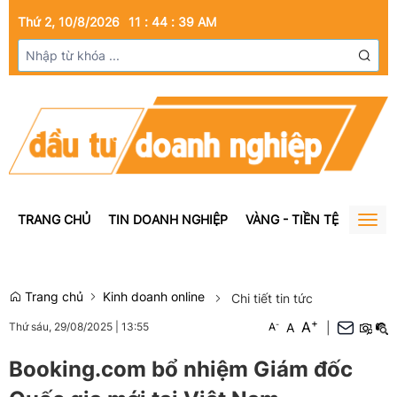
Thứ 2, 10/8/2026
11
:
44
:
40
AM
TRANG CHỦ
TIN DOANH NGHIỆP
VÀNG - TIỀN TỆ
BẤT Đ
Togg
navig
Trang chủ
Kinh doanh online
Chi tiết tin tức
+
A
-
A
|
Thứ sáu, 29/08/2025
|
13:55
A
Booking.com bổ nhiệm Giám đốc