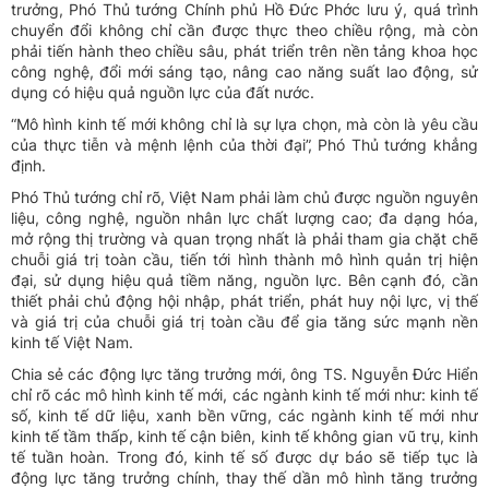
trưởng, Phó Thủ tướng Chính phủ Hồ Đức Phớc lưu ý, quá trình
chuyển đổi không chỉ cần được thực theo chiều rộng, mà còn
phải tiến hành theo chiều sâu, phát triển trên nền tảng khoa học
công nghệ, đổi mới sáng tạo, nâng cao năng suất lao động, sử
dụng có hiệu quả nguồn lực của đất nước.
“Mô hình kinh tế mới không chỉ là sự lựa chọn, mà còn là yêu cầu
của thực tiễn và mệnh lệnh của thời đại”, Phó Thủ tướng khẳng
định.
Phó Thủ tướng chỉ rõ, Việt Nam phải làm chủ được nguồn nguyên
liệu, công nghệ, nguồn nhân lực chất lượng cao; đa dạng hóa,
mở rộng thị trường và quan trọng nhất là phải tham gia chặt chẽ
chuỗi giá trị toàn cầu, tiến tới hình thành mô hình quản trị hiện
đại, sử dụng hiệu quả tiềm năng, nguồn lực. Bên cạnh đó, cần
thiết phải chủ động hội nhập, phát triển, phát huy nội lực, vị thế
và giá trị của chuỗi giá trị toàn cầu để gia tăng sức mạnh nền
kinh tế Việt Nam.
Chia sẻ các động lực tăng trưởng mới, ông TS. Nguyễn Đức Hiển
chỉ rõ các mô hình kinh tế mới, các ngành kinh tế mới như: kinh tế
số, kinh tế dữ liệu, xanh bền vững, các ngành kinh tế mới như
kinh tế tầm thấp, kinh tế cận biên, kinh tế không gian vũ trụ, kinh
tế tuần hoàn. Trong đó, kinh tế số được dự báo sẽ tiếp tục là
động lực tăng trưởng chính, thay thế dần mô hình tăng trưởng