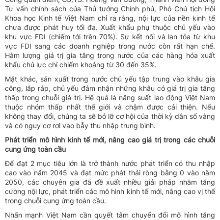
Tư vấn chính sách của Thủ tướng Chính phủ, Phó Chủ tịch Hội
Khoa học Kinh tế Việt Nam chỉ ra rằng, nội lực của nền kinh tế
chưa được phát huy tối đa. Xuất khẩu phụ thuộc chủ yếu vào
khu vực FDI (chiếm tới trên 70%). Sự kết nối và lan tỏa từ khu
vực FDI sang các doanh nghiệp trong nước còn rất hạn chế.
Hàm lượng giá trị gia tăng trong nước của các hàng hóa xuất
khẩu chủ lực chỉ chiếm khoảng từ 30 đến 35%.
Mặt khác, sản xuất trong nước chủ yếu tập trung vào khâu gia
công, lắp ráp, chủ yếu đảm nhận những khâu có giá trị gia tăng
thấp trong chuỗi giá trị. Hệ quả là năng suất lao động Việt Nam
thuộc nhóm thấp nhất thế giới và chậm được cải thiện. Nếu
không thay đổi, chúng ta sẽ bỏ lỡ cơ hội của thời kỳ dân số vàng
và có nguy cơ rơi vào bẫy thu nhập trung bình.
Phát triển mô hình kinh tế mới, nâng cao giá trị trong các chuỗi
cung ứng toàn cầu
Để đạt 2 mục tiêu lớn là trở thành nước phát triển có thu nhập
cao vào năm 2045 và đạt mức phát thải ròng bằng 0 vào năm
2050, các chuyên gia đã đề xuất nhiều giải pháp nhằm tăng
cường nội lực, phát triển các mô hình kinh tế mới, nâng cao vị thế
trong chuỗi cung ứng toàn cầu.
Nhấn mạnh Việt Nam cần quyết tâm chuyển đổi mô hình tăng