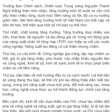
Trưởng Ban Chính sách, Chiến lược Trung ương Nguyễn Thanh
Nghị thẳng thắn nhìn nhận, tăng trưởng kinh tế nước ta vẫn chủ
yếu theo chiều rộng, dưới mức tiềm năng và tốc độ có xu hướng
giảm dần. Mô hình tăng trưởng kinh tế Việt Nam còn bất cập và
dần tới hạn, thể hiện qua một số chỉ báo cụ thể như:
Thứ nhất, chất lượng tăng trưởng: Tăng trưởng dựa nhiều vào
vốn, khai thác tài nguyên và lao động giá rẻ, trong khi đóng góp
của năng suất nhân tố tổng hợp (TFP) còn thấp so với các nước
công nghiệp. Năng suất lao động có cải thiện nhưng chậm.
Thứ hai, cơ cấu kinh tế: Công nghiệp gia công, lắp ráp chiếm ưu
thế, giá trị gia tăng thấp, phụ thuộc vào nhập khẩu nguyên liệu
và công nghệ. Kinh tế số, kinh tế xanh, kinh tế tri thức phát triển
chậm so với tiềm năng.
Thứ ba, dấu hiệu về môi trường đầu tư và cạnh tranh: Lợi thế dân
số vàng đang thu hẹp, lợi thế chi phí lao động thấp dần mất tác
dụng, trong khi năng suất chưa bứt phá, đổi mới sáng tạo, khoa
học, công nghệ chưa thực sự trở thành động lực chính của tăng
trưởng.
Bên cạnh đó, kinh tế vẫn dựa nhiều vào FDI, chưa tạo nhiều đột
phá về công nghệ và năng suất, giá trị gia tăng thấp, tỷ lệ nội địa
hóa thấp, liên kết giữa doanh nghiệp trong nước và FDI chưa bền