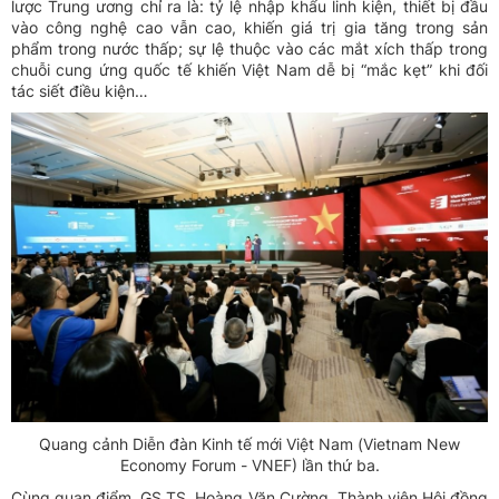
lược Trung ương chỉ ra là: tỷ lệ nhập khẩu linh kiện, thiết bị đầu
vào công nghệ cao vẫn cao, khiến giá trị gia tăng trong sản
phẩm trong nước thấp; sự lệ thuộc vào các mắt xích thấp trong
chuỗi cung ứng quốc tế khiến Việt Nam dễ bị “mắc kẹt” khi đối
tác siết điều kiện…
Quang cảnh Diễn đàn Kinh tế mới Việt Nam (Vietnam New
Economy Forum - VNEF) lần thứ ba.
Cùng quan điểm, GS,TS. Hoàng Văn Cường, Thành viên Hội đồng