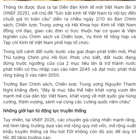
Thông tin được đưa ra tại Diễn đàn Kinh tế mới Việt Nam lần 3
(VNEF 2025), với chủ đề “Sức bật kinh tế Việt Nam từ nội lực đến
chuỗi giá trị toàn cầu” diễn ra chiều ngày 2/10 do Ban Chính
sách, Chiến lược Trung ương và Hội Khoa học Kinh tế Việt Nam
đồng chỉ đạo, giao các đơn vị trực thuộc hai cơ quan là Viện
Nghiên cứu Chính sách và Chiến lược, Vụ Kinh tế tổng hợp và
Tạp chí Kinh tế Việt Nam phối hợp tổ chức.
Trong bối cảnh đất nước bước vào giai đoạn phát triển mới, Phó
Thủ tướng Chính phủ Hồ Đức Phớc cho biết, đất nước đang
đứng trước ngưỡng cửa của 2 mục tiêu lớn là trở thành nước
phát triển có thu nhập cao vào năm 2045 và đạt mức phát thải
ròng bằng 0 vào năm 2050.
Trưởng Ban Chính sách, Chiến lược Trung ương Nguyễn Thanh
Nghị khẳng định, “đây là mục tiêu thể hiện khát vọng vươn lên
mạnh mẽ của dân tộc Việt Nam, khát vọng về một quốc gia hùng
cường, thịnh vượng, sánh vai cùng các cường quốc năm châu”.
Những giới hạn từ động lực truyền thống
Tuy nhiên, tại VNEF 2025, các chuyên gia cũng nhấn mạnh rằng,
mô hình tăng trưởng dựa vào mở rộng quy mô vốn, mở rộng xuất
khẩu truyền thống và thu hút FDI không còn đủ sức để duy trì
tốc độ tăng trưởng cao.