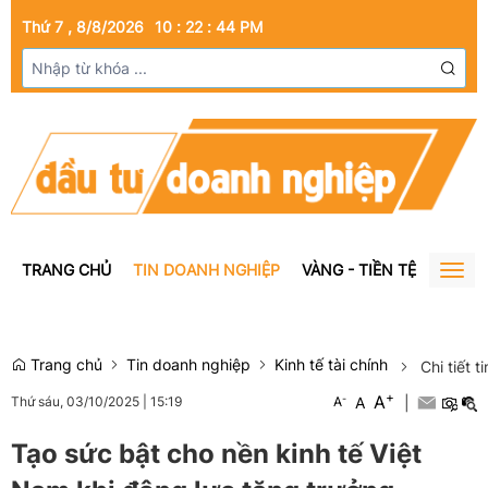
Thứ 7 , 8/8/2026
10
:
22
:
45
PM
TRANG CHỦ
TIN DOANH NGHIỆP
VÀNG - TIỀN TỆ
BẤT Đ
Togg
navig
Trang chủ
Tin doanh nghiệp
Kinh tế tài chính
Chi tiết t
+
A
-
A
|
Thứ sáu, 03/10/2025
|
15:19
A
Tạo sức bật cho nền kinh tế Việt