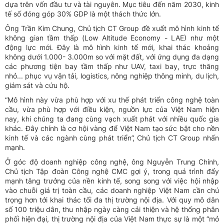
dựa trên vốn đầu tư và tài nguyên. Mục tiêu đến năm 2030, kinh
tế số đóng góp 30% GDP là một thách thức lớn.
Ông Trần Kim Chung, Chủ tịch CT Group đề xuất mô hình kinh tế
không gian tầm thấp (Low Altitude Economy - LAE) như một
động lực mới. Đây là mô hình kinh tế mới, khai thác khoảng
không dưới 1.000- 3.000m so với mặt đất, với ứng dụng đa dạng
các phương tiện bay tầm thấp như UAV, taxi bay, trực thăng
nhỏ... phục vụ vận tải, logistics, nông nghiệp thông minh, du lịch,
giám sát và cứu hộ.
“Mô hình này vừa phù hợp với xu thế phát triển công nghệ toàn
cầu, vừa phù hợp với điều kiện, nguồn lực của Việt Nam hiện
nay, khi chúng ta đang cùng vạch xuất phát với nhiều quốc gia
khác. Đây chính là cơ hội vàng để Việt Nam tạo sức bật cho nền
kinh tế và các ngành cùng phát triển”, Chủ tịch CT Group nhấn
mạnh.
Ở góc độ doanh nghiệp công nghệ, ông Nguyễn Trung Chính,
Chủ tịch Tập đoàn Công nghệ CMC gợi ý, trong quá trình đẩy
mạnh tăng trưởng của nền kinh tế, song song với việc hội nhập
vào chuỗi giá trị toàn cầu, các doanh nghiệp Việt Nam cần chú
trọng hơn tới khai thác tối đa thị trường nội địa. Với quy mô dân
số 100 triệu dân, thu nhập ngày càng cải thiện và hệ thống phân
phối hiện đại, thị trường nội địa của Việt Nam thực sự là một “mỏ