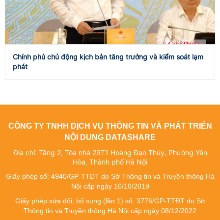
Chính phủ chủ động kịch bản tăng trưởng và kiểm soát lạm
phát
CÔNG TY TNHH DỊCH VỤ THÔNG TIN VÀ PHÁT TRIỂN
NỘI DUNG DATASHARE
Địa chỉ: Tầng 2, Tòa nhà 29T1 Hoàng Đạo Thúy, Phường Yên
Hòa, Thành phố Hà Nội
Giấy phép số: 4940/GP-TTĐT do Sở Thông tin và Truyền thông Hà
Nội cấp ngày 10/10/2019
Giấy phép sửa đổi, bổ sung (lần 1) số: 3776/GP-TTĐT do Sở
Thông tin và Truyền thông Hà Nội cấp ngày 08/12/2022