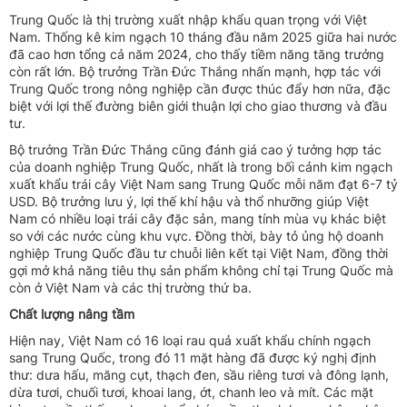
Trung Quốc là thị trường xuất nhập khẩu quan trọng với Việt
Nam. Thống kê kim ngạch 10 tháng đầu năm 2025 giữa hai nước
đã cao hơn tổng cả năm 2024, cho thấy tiềm năng tăng trưởng
còn rất lớn. Bộ trưởng Trần Đức Thắng nhấn mạnh, hợp tác với
Trung Quốc trong nông nghiệp cần được thúc đẩy hơn nữa, đặc
biệt với lợi thế đường biên giới thuận lợi cho giao thương và đầu
tư.
Bộ trưởng Trần Đức Thắng cũng đánh giá cao ý tưởng hợp tác
của doanh nghiệp Trung Quốc, nhất là trong bối cảnh kim ngạch
xuất khẩu trái cây Việt Nam sang Trung Quốc mỗi năm đạt 6-7 tỷ
USD. Bộ trưởng lưu ý, lợi thế khí hậu và thổ nhưỡng giúp Việt
Nam có nhiều loại trái cây đặc sản, mang tính mùa vụ khác biệt
so với các nước cùng khu vực. Đồng thời, bày tỏ ủng hộ doanh
nghiệp Trung Quốc đầu tư chuỗi liên kết tại Việt Nam, đồng thời
gợi mở khả năng tiêu thụ sản phẩm không chỉ tại Trung Quốc mà
còn ở Việt Nam và các thị trường thứ ba.
Chất lượng nâng tầm
Hiện nay, Việt Nam có 16 loại rau quả xuất khẩu chính ngạch
sang Trung Quốc, trong đó 11 mặt hàng đã được ký nghị định
thư: dưa hấu, măng cụt, thạch đen, sầu riêng tươi và đông lạnh,
dừa tươi, chuối tươi, khoai lang, ớt, chanh leo và mít. Các mặt