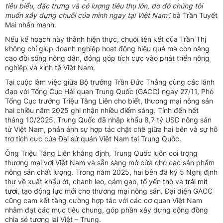
tiêu biểu, đặc trưng và có lượng tiêu thụ lớn, do đó chúng tôi
muốn xây dựng chuỗi của mình ngay tại Việt Nam”,
bà Trần Tuyết
Mai nhấn mạnh.
Nếu kế hoạch này thành hiện thực, chuỗi liên kết của Trần Thị
không chỉ giúp doanh nghiệp hoạt động hiệu quả mà còn nâng
cao đời sống nông dân, đóng góp tích cực vào phát triển nông
nghiệp và kinh tế Việt Nam.
Tại cuộc làm việc giữa Bộ trưởng Trần Đức Thắng cùng các lãnh
đạo với Tổng Cục Hải quan Trung Quốc (GACC) ngày 27/11, Phó
Tổng Cục trưởng Triệu Tăng Liên cho biết, thương mại nông sản
hai chiều năm 2025 ghi nhận nhiều điểm sáng. Tính đến hết
tháng 10/2025, Trung Quốc đã nhập khẩu 8,7 tỷ USD nông sản
từ Việt Nam, phản ánh sự hợp tác chặt chẽ giữa hai bên và sự hỗ
trợ tích cực của Đại sứ quán Việt Nam tại Trung Quốc.
Ông Triệu Tăng Liên khẳng định, Trung Quốc luôn coi trọng
thương mại với Việt Nam và sẵn sàng mở cửa cho các sản phẩm
nông sản chất lượng. Trong năm 2025, hai bên đã ký 5 Nghị định
thư về xuất khẩu ớt, chanh leo, cám gạo, tổ yến thô và
trái mít
tươi
, tạo động lực mới cho thương mại nông sản. Đại diện GACC
cũng cam kết tăng cường hợp tác với các cơ quan Việt Nam
nhằm đạt các mục tiêu chung, góp phần xây dựng cộng đồng
chia sẻ tương lai Việt – Trung.