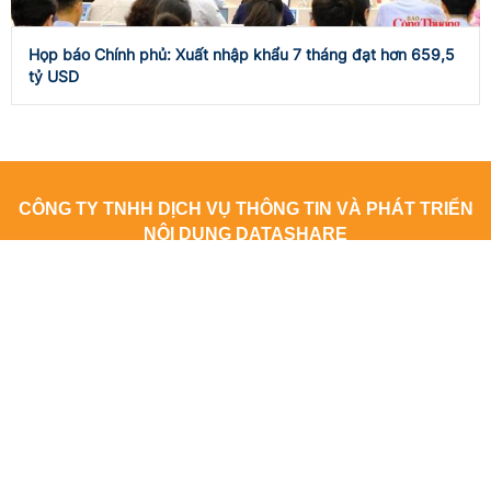
Họp báo Chính phủ: Xuất nhập khẩu 7 tháng đạt hơn 659,5
tỷ USD
CÔNG TY TNHH DỊCH VỤ THÔNG TIN VÀ PHÁT TRIỂN
NỘI DUNG DATASHARE
Địa chỉ: Tầng 2, Tòa nhà 29T1 Hoàng Đạo Thúy, Phường Yên
Hòa, Thành phố Hà Nội
Giấy phép số: 4940/GP-TTĐT do Sở Thông tin và Truyền thông Hà
Nội cấp ngày 10/10/2019
Giấy phép sửa đổi, bổ sung (lần 1) số: 3776/GP-TTĐT do Sở
Thông tin và Truyền thông Hà Nội cấp ngày 08/12/2022
Giấy phép sửa đổi, bổ sung (lần 2) số: 163/GP-TTĐT do Sở Thông
tin và Truyền thông Hà Nội cấp ngày 14/08/2023
Người chịu trách nhiệm nội dung trang thông tin điện tử tổng hợp: