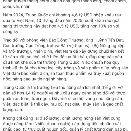
hàng truyền thống chưa chuẩn hóa gồm thanh long, chôm chôm,
xoài, vải, nhãn.
Năm 2024, Trung Quốc chi khoảng 4,6 tỷ USD nhập khẩu rau
quả từ Việt Nam; 10 tháng đầu năm 2025, xuất khẩu rau quả
sang thị trường này đạt hơn 4,5 tỷ USD, tăng hơn 10% so với
cùng kỳ.
Trao đổi với phóng viên Báo Công Thương, ông Huỳnh Tấn Đạt,
Cục trưởng Cục Trồng trọt và Bảo vệ thực vật (Bộ Nông nghiệp
và Môi trường), nhận định, Việt Nam đã xây dựng chuỗi liên kết
từ sản xuất, sơ chế, chế biến đến xuất khẩu, đáp ứng các yêu
cầu khắt khe của thị trường Trung Quốc. Việc chuẩn hóa quy
trình kỹ thuật cho từng loại cây trồng và sản phẩm giúp nông sản
Việt đảm bảo kiểm dịch, an toàn thực phẩm và truy xuất nguồn
gốc, nâng cao uy tín ngành hàng.
Trung Quốc là thị trường tiêu thụ nông sản lớn nhất thế giới, với
dân số hơn 1,4 tỷ người và nhu cầu ngày càng tăng đối với thực
phẩm an toàn, tươi ngon. Đây mở ra cơ hội vàng cho nông sản
Việt, đặc biệt là trái cây, rau củ, hạt điều, thủy sản và gạo chất
lượng cao.
Không chỉ dừng lại ở số lượng, chất lượng nông sản Việt cũng
được nâng tầm. Nhiều doanh nghiệp áp dụng tiêu chuẩn xuất
khẩu cao, từ truy xuất nguồn gốc, quản lý chất lượng đến bao bì,