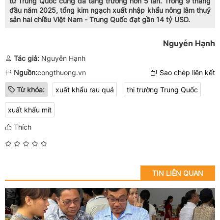
từ Trung Quốc cũng đã tăng trưởng hơn 5 lần. Trong 9 tháng
đầu năm 2025, tổng kim ngạch xuất nhập khẩu nông lâm thuỷ
sản hai chiều Việt Nam - Trung Quốc đạt gần 14 tỷ USD.
Nguyễn Hạnh
Tác giả:
Nguyễn Hạnh
Nguồn:
congthuong.vn
Sao chép liên kết
Từ khóa:
xuất khẩu rau quả
thị trường Trung Quốc
xuất khẩu mít
Thích
TIN LIÊN QUAN