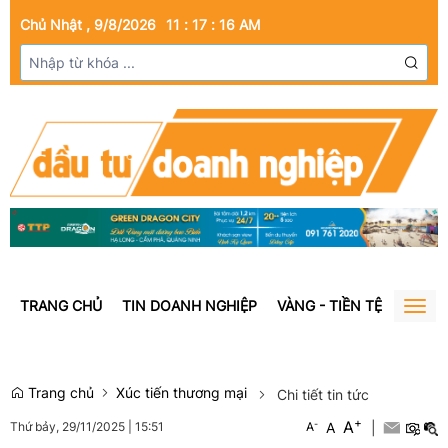
Chủ Nhật , 9/8/2026
11
:
17
:
17
AM
TRANG CHỦ
TIN DOANH NGHIỆP
VÀNG - TIỀN TỆ
BẤT Đ
Togg
navig
Trang chủ
Xúc tiến thương mại
Chi tiết tin tức
+
A
-
A
|
Thứ bảy, 29/11/2025
|
15:51
A