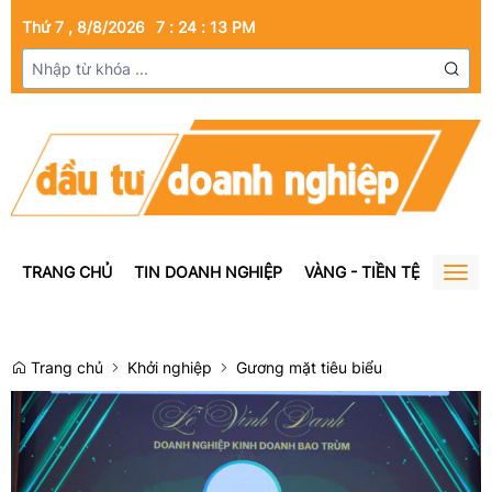
Thứ 7 , 8/8/2026
7
:
24
:
13
PM
TRANG CHỦ
TIN DOANH NGHIỆP
VÀNG - TIỀN TỆ
BẤT Đ
Togg
navig
Trang chủ
Khởi nghiệp
Gương mặt tiêu biểu