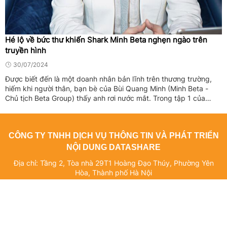
Hé lộ về bức thư khiến Shark Minh Beta nghẹn ngào trên
truyền hình
30/07/2024
Được biết đến là một doanh nhân bản lĩnh trên thương trường,
hiếm khi người thân, bạn bè của Bùi Quang Minh (Minh Beta -
Chủ tịch Beta Group) thấy anh rơi nước mắt. Trong tập 1 của
"Shark Tank Việt Nam", lần đầu tiên có một người khiến anh phải
...
CÔNG TY TNHH DỊCH VỤ THÔNG TIN VÀ PHÁT TRIỂN
NỘI DUNG DATASHARE
Địa chỉ: Tầng 2, Tòa nhà 29T1 Hoàng Đạo Thúy, Phường Yên
Hòa, Thành phố Hà Nội
Giấy phép số: 4940/GP-TTĐT do Sở Thông tin và Truyền thông Hà
Nội cấp ngày 10/10/2019
Giấy phép sửa đổi, bổ sung (lần 1) số: 3776/GP-TTĐT do Sở
Thông tin và Truyền thông Hà Nội cấp ngày 08/12/2022