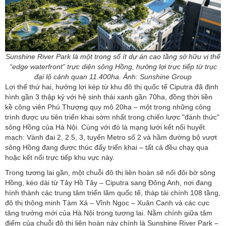
Sunshine River Park là một trong số ít dự án cao tầng sở hữu vị thế
“edge waterfront” trực diện sông Hồng, hưởng lợi trực tiếp từ trục
đại lộ cảnh quan 11.400ha. Ảnh: Sunshine Group
Lợi thế thứ hai, hưởng lợi kép từ khu đô thị quốc tế Ciputra đã định
hình gần 3 thập kỷ với hệ sinh thái xanh gần 70ha, đồng thời liền
kề công viên Phú Thượng quy mô 20ha – một trong những công
trình được ưu tiên triển khai sớm nhất trong chiến lược "đánh thức"
sông Hồng của Hà Nội. Cùng với đó là mạng lưới kết nối huyết
mạch: Vành đai 2, 2.5, 3, tuyến Metro số 2 và hầm đường bộ vượt
sông Hồng đang được thúc đẩy triển khai – tất cả đều chạy qua
hoặc kết nối trực tiếp khu vực này.
Trong tương lai gần, một chuỗi đô thị liên hoàn sẽ nối đôi bờ sông
Hồng, kéo dài từ Tây Hồ Tây – Ciputra sang Đông Anh, nơi đang
hình thành các trung tâm triển lãm quốc tế, tháp tài chính 108 tầng,
đô thị thông minh Tàm Xá – Vĩnh Ngọc – Xuân Canh và các cực
tăng trưởng mới của Hà Nội trong tương lai. Nằm chính giữa tâm
điểm của chuỗi đô thị liên hoàn này chính là Sunshine River Park –