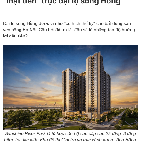
“mặt tiền” trục đại lộ sông Hồng
Đại lộ sông Hồng được ví như "cú hích thế kỷ" cho bất động sản
ven sông Hà Nội. Câu hỏi đặt ra là: đâu sẽ là những toạ độ hưởng
lợi đầu tiên?
Sunshine River Park là tổ hợp căn hộ cao cấp cao 25 tầng, 3 tầng
hầm, toạ lạc giữa Khu đô thị Ciputra và trục cảnh quan sông Hồng.