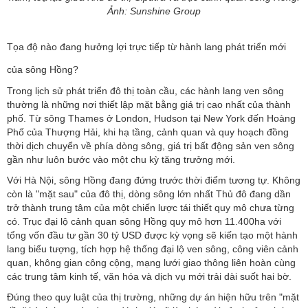
Ảnh: Sunshine Group
Tọa độ nào đang hưởng lợi trực tiếp từ hành lang phát triển mới
của sông Hồng?
Trong lịch sử phát triển đô thị toàn cầu, các hành lang ven sông
thường là những nơi thiết lập mặt bằng giá trị cao nhất của thành
phố. Từ sông Thames ở London, Hudson tại New York đến Hoàng
Phố của Thượng Hải, khi hạ tầng, cảnh quan và quy hoạch đồng
thời dịch chuyển về phía dòng sông, giá trị bất động sản ven sông
gần như luôn bước vào một chu kỳ tăng trưởng mới.
Với Hà Nội, sông Hồng đang đứng trước thời điểm tương tự. Không
còn là "mặt sau" của đô thị, dòng sông lớn nhất Thủ đô đang dần
trở thành trung tâm của một chiến lược tái thiết quy mô chưa từng
có. Trục đại lộ cảnh quan sông Hồng quy mô hơn 11.400ha với
tổng vốn đầu tư gần 30 tỷ USD được kỳ vọng sẽ kiến tạo một hành
lang biểu tượng, tích hợp hệ thống đại lộ ven sông, công viên cảnh
quan, không gian công cộng, mạng lưới giao thông liên hoàn cùng
các trung tâm kinh tế, văn hóa và dịch vụ mới trải dài suốt hai bờ.
Đúng theo quy luật của thị trường, những dự án hiện hữu trên "mặt