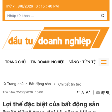
Thứ 7 , 8/8/2026
6
:
15
:
41
PM
TRANG CHỦ
TIN DOANH NGHIỆP
VÀNG - TIỀN TỆ
BẤT Đ
Togg
navig
Trang chủ
Bất động sản
Chi tiết tin tức
+
A
-
A
|
Thứ năm, 25/06/2026
|
15:00
A
Lợi thế đặc biệt của bất động sản