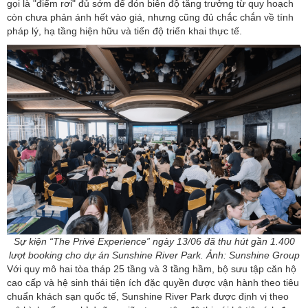
gọi là "điểm rơi" đủ sớm để đón biên độ tăng trưởng từ quy hoạch
còn chưa phản ánh hết vào giá, nhưng cũng đủ chắc chắn về tính
pháp lý, hạ tầng hiện hữu và tiến độ triển khai thực tế.
Sự kiện “The Privé Experience” ngày 13/06 đã thu hút gần 1.400
lượt booking cho dự án Sunshine River Park. Ảnh: Sunshine Group
Với quy mô hai tòa tháp 25 tầng và 3 tầng hầm, bộ sưu tập căn hộ
cao cấp và hệ sinh thái tiện ích đặc quyền được vận hành theo tiêu
chuẩn khách sạn quốc tế, Sunshine River Park được định vị theo