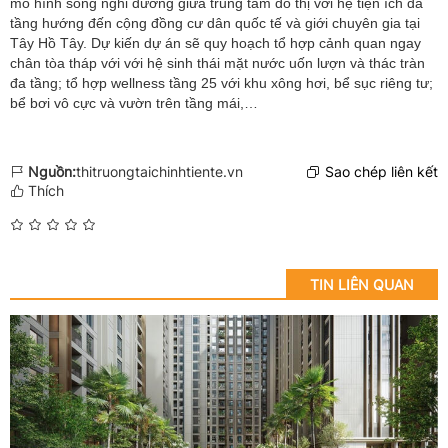
mô hình sống nghỉ dưỡng giữa trung tâm đô thị với hệ tiện ích đa
tầng hướng đến cộng đồng cư dân quốc tế và giới chuyên gia tại
Tây Hồ Tây. Dự kiến dự án sẽ quy hoạch tổ hợp cảnh quan ngay
chân tòa tháp với với hệ sinh thái mặt nước uốn lượn và thác tràn
đa tầng; tổ hợp wellness tầng 25 với khu xông hơi, bể sục riêng tư;
bể bơi vô cực và vườn trên tầng mái,…
Nguồn:
thitruongtaichinhtiente.vn
Sao chép liên kết
Thích
TIN LIÊN QUAN