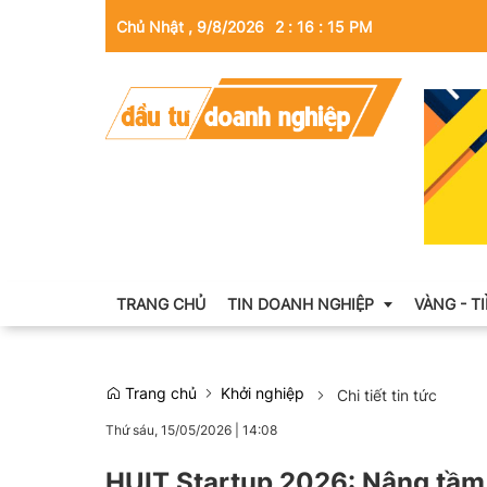
Chủ Nhật , 9/8/2026
2
:
16
:
17
PM
TRANG CHỦ
TIN DOANH NGHIỆP
VÀNG - T
Trang chủ
Khởi nghiệp
Chi tiết tin tức
Thông tin doanh nghiệp
Thứ sáu, 15/05/2026
|
14:08
Doanh nhân
HUIT Startup 2026: Nâng tầm 