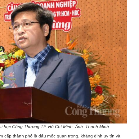
ại học Công Thương TP. Hồ Chí Minh. Ảnh: Thanh Minh.
m cấp thành phố là dấu mốc quan trọng, khẳng định uy tín và