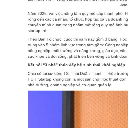
Ảnh
Năm 2026, với việc nâng tầm quy mô cấp thành phố, HU
rộng đến các cá nhân, tổ chức, hợp tác xã và doanh n
chuyển mình quan trọng nhằm mở rộng quy mô ảnh hưởn
startup trẻ.
Theo Ban Tổ chức, cuộc thi năm nay gồm 3 bảng: Học s
trung vào 5 nhóm lĩnh vực trọng tâm gồm: Công nghiệp
nông nghiệp, môi trường và năng lượng; giáo dục, văn hóa
sức khỏe và đời sống; phát triển bền vững và kinh doan
Kết nối “3 nhà” thúc đẩy hệ sinh thái khởi nghiệp
Chia sẻ tại sự kiện, TS. Thái Doãn Thanh - Hiệu trưở
HUIT Startup không còn là một sân chơi học thuật đơn 
nhà trường, doanh nghiệp và cơ quan quản lý.