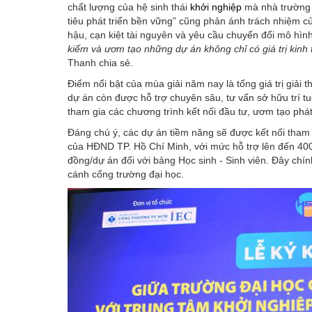
chất lượng của hệ sinh thái
khởi nghiệp
mà nhà trường 
tiêu phát triển bền vững” cũng phản ánh trách nhiệm củ
hậu, cạn kiệt tài nguyên và yêu cầu chuyển đổi mô hìn
kiếm và ươm tạo những dự án không chỉ có giá trị kinh 
Thanh chia sẻ.
Điểm nổi bật của mùa giải năm nay là tổng giá trị giải t
dự án còn được hỗ trợ chuyên sâu, tư vấn sở hữu trí t
tham gia các chương trình kết nối đầu tư, ươm tạo phát
Đáng chú ý, các dự án tiềm năng sẽ được kết nối tham
của HĐND TP. Hồ Chí Minh, với mức hỗ trợ lên đến 400
đồng/dự án đối với bảng Học sinh - Sinh viên. Đây chính
cánh cổng trường đại học.