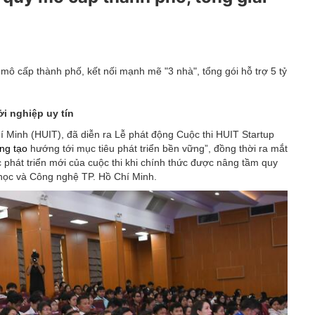
Hội chợ triển lãm
OCOP
 mô cấp thành phố, kết nối mạnh mẽ "3 nhà", tổng gói hỗ trợ 5 tỷ
i nghiệp uy tín
 Minh (HUIT), đã diễn ra Lễ phát động Cuộc thi HUIT Startup
ng tạo
hướng tới mục tiêu phát triển bền vững”, đồng thời ra mắt
phát triển mới của cuộc thi khi chính thức được nâng tầm quy
học và Công nghệ TP. Hồ Chí Minh.