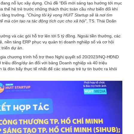
đang nỗ lực xây dựng. Chủ đề “Đổi mới sáng tạo hướng tới mục
a thế hệ trẻ trước những thách thức toàn cầu như biến đổi khí
h tăng trưởng.
“Chúng tôi kỳ vọng HUIT Startup sẽ là nơi tìm
tế mà còn tạo ra tác động tích cực cho xã hội”
, TS. Thái Doãn
hưởng và các gói hỗ trợ lên tới 5 tỷ đồng. Ngoài tiền thưởng, các
uệ, nền tảng ERP phục vụ quản trị doanh nghiệp số và cơ hội
 triển dự án.
 gia chương trình hỗ trợ theo Nghị quyết số 20/2023/NQ-HĐND
 triệu đồng/dự án đối với bảng Doanh nghiệp và 40 triệu
 là đòn bẩy thực tế nhất để các startup trẻ tự tin bước ra khỏi