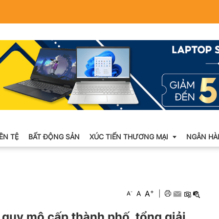
IỀN TỆ
BẤT ĐỘNG SẢN
XÚC TIẾN THƯƠNG MẠI
NGÂN HÀ
Xuất nhập khẩu
+
A
-
A
|
A
Khuyến mại
quy mô cấp thành phố, tổng giải