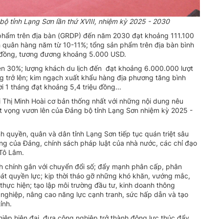
bộ tỉnh Lạng Sơn lần thứ XVIII, nhiệm kỳ 2025 - 2030
ản phẩm trên địa bàn (GRDP) đến năm 2030 đạt khoảng 111.100
h quân hàng năm từ 10-11%; tổng sản phẩm trên địa bàn bình
 đồng, tương đương khoảng 5.000 USD.
rên 30%; lượng khách du lịch đến đạt khoảng 6.000.000 lượt
ng trở lên; kim ngạch xuất khẩu hàng địa phương tăng bình
 1 tháng đạt khoảng 5,4 triệu đồng...
i Thị Minh Hoài cơ bản thống nhất với những nội dung nêu
hát vọng vươn lên của Đảng bộ tỉnh Lạng Sơn nhiệm kỳ 2025 -
nh quyền, quân và dân tỉnh Lạng Sơn tiếp tục quán triệt sâu
ương của Đảng, chính sách pháp luật của nhà nước, các chỉ đạo
 Tô Lâm.
nh chính gắn với chuyển đổi số; đẩy mạnh phân cấp, phân
oát quyền lực; kịp thời tháo gỡ những khó khăn, vướng mắc,
thực hiện; tạo lập môi trường đầu tư, kinh doanh thông
 nghiệp, nâng cao năng lực cạnh tranh, sức hấp dẫn và tạo
ỉnh.
hiệp hiện đại, đưa công nghiệp trở thành động lực thúc đẩy