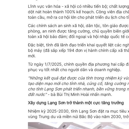
Lĩnh vực văn hóa - xã hội có nhiều tiến bộ; chất lượn
dột nát hoàn thành 100% kế hoạch. Công viên địa c
toàn cầu, mở ra cơ hội lớn cho phát triển du lịch cho t
Các chính sách an sinh xã hội, dân tộc, tôn giáo đư
phòng, an ninh được tăng cường, chủ quyền biên giới q
toàn xã hội bảo đảm; đối ngoại và hội nhập quốc tế có
Đặc biệt, tỉnh đã lãnh đạo triển khai quyết liệt các n
bộ máy (đã sắp xếp 194 đơn vị hành chính cấp xã thà
mới.
Từ ngày 1/7/2025, chính quyền địa phương hai cấp đ
phục vụ tốt nhất cho người dân và doanh nghiệp.
"Những kết quả đạt được của tỉnh trong nhiệm kỳ vừa
tạo diện mạo mới cho tỉnh nhà, củng cố, tăng cường n
cho tỉnh Lạng Sơn phát triển nhanh, bền vững trong 
đất nước"
- bà Bùi Thị Minh Hoài nhấn mạnh.
Xây dựng Lạng Sơn trở thành một cực tăng trưởng
Nhiệm kỳ 2025-2030, tỉnh Lạng Sơn đặt ra mục tiêu x
vùng Trung du và miền núi Bắc Bộ vào năm 2030, trở 