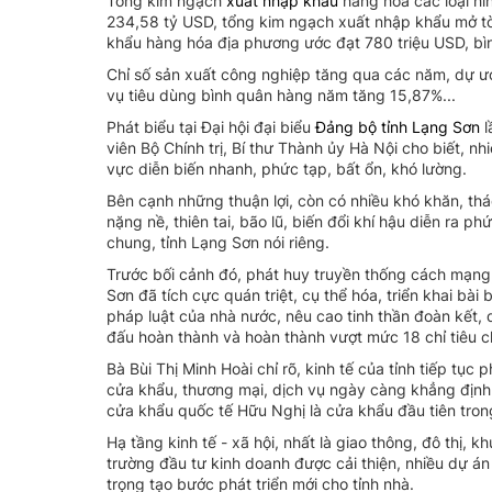
Tổng kim ngạch
xuất nhập khẩu
hàng hóa các loại hì
234,58 tỷ USD, tổng kim ngạch xuất nhập khẩu mở tờ
khẩu hàng hóa địa phương ước đạt 780 triệu USD, b
Chỉ số sản xuất công nghiệp tăng qua các năm, dự 
vụ tiêu dùng bình quân hàng năm tăng 15,87%...
Phát biểu tại Đại hội đại biểu
Đảng bộ tỉnh Lạng Sơn
l
viên Bộ Chính trị, Bí thư Thành ủy Hà Nội cho biết, nh
vực diễn biến nhanh, phức tạp, bất ổn, khó lường.
Bên cạnh những thuận lợi, còn có nhiều khó khăn, thá
nặng nề, thiên tai, bão lũ, biến đổi khí hậu diễn ra 
chung, tỉnh Lạng Sơn nói riêng.
Trước bối cảnh đó, phát huy truyền thống cách mạng
Sơn đã tích cực quán triệt, cụ thể hóa, triển khai bài
pháp luật của nhà nước, nêu cao tinh thần đoàn kết, 
đấu hoàn thành và hoàn thành vượt mức 18 chỉ tiêu 
Bà Bùi Thị Minh Hoài chỉ rõ, kinh tế của tỉnh tiếp tục 
cửa khẩu, thương mại, dịch vụ ngày càng khẳng định v
cửa khẩu quốc tế Hữu Nghị là cửa khẩu đầu tiên tro
Hạ tầng kinh tế - xã hội, nhất là giao thông, đô thị
trường đầu tư kinh doanh được cải thiện, nhiều dự án 
trọng tạo bước phát triển mới cho tỉnh nhà.