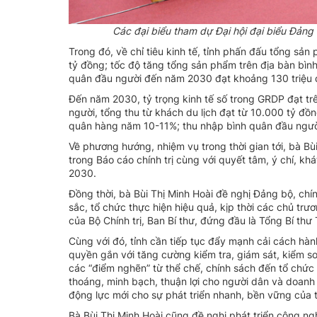
Các đại biểu tham dự Đại hội đại biểu Đảng 
Trong đó, về chỉ tiêu kinh tế, tỉnh phấn đấu tổng s
tỷ đồng; tốc độ tăng tổng sản phẩm trên địa bàn bìn
quân đầu người đến năm 2030 đạt khoảng 130 triệu
Đến năm 2030, tỷ trọng kinh tế số trong GRDP đạt t
người, tổng thu từ khách du lịch đạt từ 10.000 tỷ đồ
quân hàng năm 10-11%; thu nhập bình quân đầu người
Về phương hướng, nhiệm vụ trong thời gian tới, bà Bù
trong Báo cáo chính trị cùng với quyết tâm, ý chí, k
2030.
Đồng thời, bà Bùi Thị Minh Hoài đề nghị Đảng bộ, chí
sắc, tổ chức thực hiện hiệu quả, kịp thời các chủ tr
của Bộ Chính trị, Ban Bí thư, đứng đầu là Tổng Bí thư
Cùng với đó, tỉnh cần tiếp tục đẩy mạnh cải cách hà
quyền gắn với tăng cường kiểm tra, giám sát, kiểm s
các “điểm nghẽn” từ thể chế, chính sách đến tổ chức 
thoáng, minh bạch, thuận lợi cho người dân và doanh
động lực mới cho sự phát triển nhanh, bền vững của t
Bà Bùi Thị Minh Hoài cũng đề nghị phát triển công ng