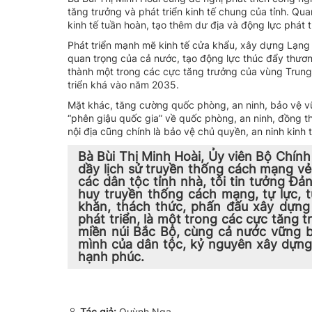
tăng trưởng và phát triển kinh tế chung của tỉnh. Qua
kinh tế tuần hoàn, tạo thêm dư địa và động lực phát t
Phát triển mạnh mẽ kinh tế cửa khẩu, xây dựng Lạng 
quan trọng của cả nước, tạo động lực thúc đẩy thương
thành một trong các cực tăng trưởng của vùng Trung 
triển khá vào năm 2035.
Mặt khác, tăng cường quốc phòng, an ninh, bảo vệ vữn
“phên giậu quốc gia” về quốc phòng, an ninh, đồng th
nội địa cũng chính là bảo vệ chủ quyền, an ninh kinh
Bà Bùi Thị Minh Hoài, Ủy viên Bộ Chính 
dầy lịch sử truyền thống cách mạng v
các dân tộc tỉnh nhà, tôi tin tưởng Đả
huy truyền thống cách mạng, tự lực, 
khăn, thách thức, phấn đấu xây dựng 
phát triển, là một trong các cực tăng 
miền núi Bắc Bộ, cùng cả nước vững 
mình của dân tộc, kỷ nguyên xây dựng
hạnh phúc.
Tác giả:
Quỳnh Nga