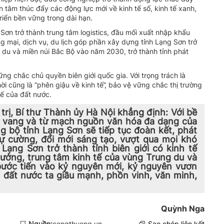
n tâm thúc đẩy các động lực mới về kinh tế số, kinh tế xanh,
riển bền vững trong dài hạn.
Sơn trở thành trung tâm logistics, đầu mối xuất nhập khẩu
 mại, dịch vụ, du lịch góp phần xây dựng tỉnh Lạng Sơn trở
du và miền núi Bắc Bộ vào năm 2030, trở thành tỉnh phát
g chắc chủ quyền biên giới quốc gia. Với trọng trách là
ời cũng là “phên giậu về kinh tế”, bảo vệ vững chắc thị trường
 tế của đất nước.
trị, Bí thư Thành ủy Hà Nội khẳng định: Với bề
ẻ vang và từ mạch nguồn văn hóa đa dạng của
ng bộ tỉnh Lạng Sơn sẽ tiếp tục đoàn kết, phát
tự cường, đổi mới sáng tạo, vượt qua mọi khó
Lạng Sơn trở thành tỉnh biên giới có kinh tế
trưởng, trung tâm kinh tế của vùng Trung du và
bước tiến vào kỷ nguyên mới, kỷ nguyên vươn
 đất nước ta giầu mạnh, phồn vinh, văn minh,
Quỳnh Nga
Nguồn:
congthuong.vn
Sao chép liên kết