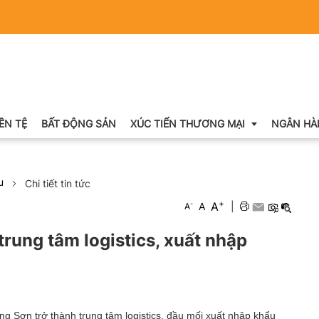
IỀN TỆ
BẤT ĐỘNG SẢN
XÚC TIẾN THƯƠNG MẠI
NGÂN HÀ
u
Chi tiết tin tức
Xuất nhập khẩu
+
A
-
A
|
A
Khuyến mại
rung tâm logistics, xuất nhập
Hội chợ triển lãm
OCOP
g Sơn trở thành trung tâm logistics, đầu mối xuất nhập khẩu