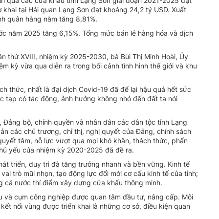
nh qua các cửa khẩu tỉnh Lạng Sơn giai đoạn 2021-2025 đạt
 khai tại Hải quan Lạng Sơn đạt khoảng 24,2 tỷ USD. Xuất
ình quân hằng năm tăng 8,81%.
ước năm 2025 tăng 6,15%. Tổng mức bán lẻ hàng hóa và dịch
ần thứ XVIII, nhiệm kỳ 2025-2030, bà Bùi Thị Minh Hoài, Ủy
iệm kỳ vừa qua diễn ra trong bối cảnh tình hình thế giới và khu
ch thức, nhất là đại dịch Covid-19 đã để lại hậu quả hết sức
phức tạp có tác động, ảnh hưởng không nhỏ đến đất ta nói
, Đảng bộ, chính quyền và nhân dân các dân tộc tỉnh Lạng
 bản các chủ trương, chỉ thị, nghị quyết của Đảng, chính sách
quyết tâm, nỗ lực vượt qua mọi khó khăn, thách thức, phấn
chủ yếu của nhiệm kỳ 2020-2025 đã đề ra.
phát triển, duy trì đà tăng trưởng nhanh và bền vững. Kinh tế
ai trò mũi nhọn, tạo động lực đổi mới cơ cấu kinh tế của tỉnh;
ng cả nước thí điểm xây dựng cửa khẩu thông minh.
, khu và cụm công nghiệp được quan tâm đầu tư, nâng cấp. Môi
kết nối vùng được triển khai là những cơ sở, điều kiện quan