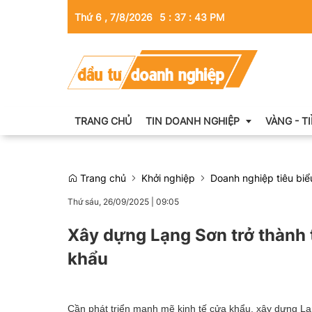
Thứ 6 , 7/8/2026
5
:
37
:
44
PM
TRANG CHỦ
TIN DOANH NGHIỆP
VÀNG - T
Trang chủ
Khởi nghiệp
Doanh nghiệp tiêu biể
Thông tin doanh nghiệp
Thứ sáu, 26/09/2025
|
09:05
Doanh nhân
Xây dựng Lạng Sơn trở thành t
Kinh tế tài chính
khẩu
Emagazine
Cần phát triển mạnh mẽ kinh tế cửa khẩu, xây dựng Lạn