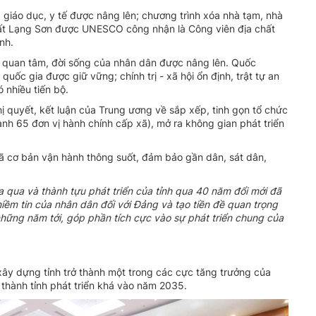
g giáo dục, y tế được nâng lên; chương trình xóa nhà tạm, nhà
hất Lạng Sơn được UNESCO công nhận là Công viên địa chất
ỉnh.
ợc quan tâm, đời sống của nhân dân được nâng lên. Quốc
uốc gia được giữ vững; chính trị - xã hội ổn định, trật tự an
 nhiều tiến bộ.
ghị quyết, kết luận của Trung ương về sắp xếp, tinh gọn tổ chức
nh 65 đơn vị hành chính cấp xã), mở ra không gian phát triển
ã cơ bản vận hành thông suốt, đảm bảo gần dân, sát dân,
 qua và thành tựu phát triển của tỉnh qua 40 năm đổi mới đã
iềm tin của nhân dân đối với Đảng và tạo tiền đề quan trọng
những năm tới, góp phần tích cực vào sự phát triển chung của
ây dựng tỉnh trở thành một trong các cực tăng trưởng của
thành tỉnh phát triển khá vào năm 2035.