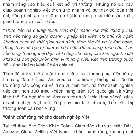
nhằm nâng cao hiệu quả kết nối thị trường. Những nỗ lực này
giúp doanh nghiệp Việt thích ứng nhanh với sự thay đổi của thời
đại, đồng thời tạo ra những cơ hội lớn trong phát triển sản xuất,
giao thương và xuất khẩu.
"
Thực tiễn đã chứng minh, việc đẩy mạnh xúc tiến thương mại
trên nền tảng số giúp doanh nghiệp tiết kiệm chi phí, rút ngắn
khoảng cách và thời gian giao dịch, tăng tốc độ xử lý đơn hàng,
đồng thời mở rộng phạm vi tiếp cận khách hàng toàn cầu. Các
nền tảng thương mại điện tử không chỉ nâng cao kim ngạch xuất
khẩu mà còn góp phần định vị thương hiệu Việt trên trường quốc
tế
" - ông Hoàng Minh Chiến chia sẻ.
Theo đó, với vị thế là một trong những sàn thương mại điện tử uy
tín hàng đầu thế giới, Amazon.com sở hữu hệ thống hậu cần tối
ưu cùng các công cụ và dịch vụ tiên tiến, hỗ trợ doanh nghiệp
tiếp cận hơn 300 triệu khách hàng trên 185 quốc gia và vùng
lãnh thổ. Sự hợp tác với Amazon chính là "chìa khóa vàng", giúp
doanh nghiệp Việt mở rộng quy mô kinh doanh, tiếp cận thị
trường toàn cầu bền vững.
"Cánh cửa" rộng mở cho doanh nghiệp Việt
Tại hội thảo, ông Trịnh Khắc Toàn - Giám đốc khu vực miền Bắc,
Amazon Global Selling Việt Nam - nhấn mạnh rằng, thương mại