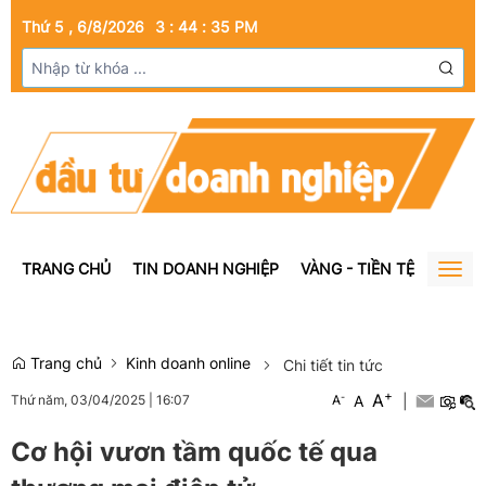
Thứ 5 , 6/8/2026
3
:
44
:
36
PM
TRANG CHỦ
TIN DOANH NGHIỆP
VÀNG - TIỀN TỆ
BẤT Đ
Togg
navig
Trang chủ
Kinh doanh online
Chi tiết tin tức
+
A
-
A
|
Thứ năm, 03/04/2025
|
16:07
A
Cơ hội vươn tầm quốc tế qua