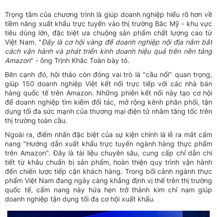
Trọng tâm của chương trình là giúp doanh nghiệp hiểu rõ hơn về
tiềm năng xuất khẩu trực tuyến vào thị trường Bắc Mỹ - khu vực
tiêu dùng lớn, đặc biệt ưa chuộng sản phẩm chất lượng cao từ
Việt Nam. "
Đây là cơ hội vàng để doanh nghiệp nội địa nắm bắt
cách vận hành và phát triển kinh doanh hiệu quả trên nền tảng
Amazon
" - ông Trịnh Khắc Toàn bày tỏ.
Bên cạnh đó, hội thảo còn đóng vai trò là "cầu nối" quan trọng,
giúp 150 doanh nghiệp Việt kết nối trực tiếp với các nhà bán
hàng quốc tế trên Amazon. Những phiên kết nối này tạo cơ hội
để doanh nghiệp tìm kiếm đối tác, mở rộng kênh phân phối, tận
dụng tối đa sức mạnh của thương mại điện tử nhằm tăng tốc trên
thị trường toàn cầu.
Ngoài ra, điểm nhấn đặc biệt của sự kiện chính là lễ ra mắt cẩm
nang "Hướng dẫn xuất khẩu trực tuyến ngành hàng thực phẩm
trên Amazon". Đây là tài liệu chuyên sâu, cung cấp chỉ dẫn chi
tiết từ khâu chuẩn bị sản phẩm, hoàn thiện quy trình vận hành
đến chiến lược tiếp cận khách hàng. Trong bối cảnh ngành thực
phẩm Việt Nam đang ngày càng khẳng định vị thế trên thị trường
quốc tế, cẩm nang này hứa hẹn trở thành kim chỉ nam giúp
doanh nghiệp tận dụng tối đa cơ hội xuất khẩu.