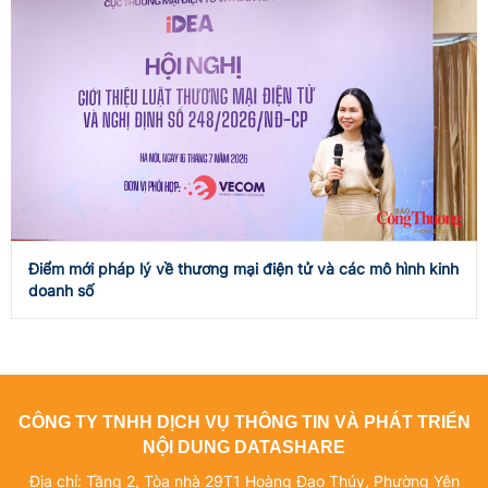
Điểm mới pháp lý về thương mại điện tử và các mô hình kinh
doanh số
CÔNG TY TNHH DỊCH VỤ THÔNG TIN VÀ PHÁT TRIỂN
NỘI DUNG DATASHARE
Địa chỉ: Tầng 2, Tòa nhà 29T1 Hoàng Đạo Thúy, Phường Yên