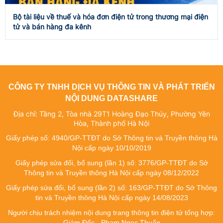
Bộ tài liệu về thuế và hóa đơn điện tử trong thương mại điện
tử và bán hàng đa kênh
CÔNG TY TNHH DỊCH VỤ THÔNG TIN VÀ PHÁT TRIỂN
NỘI DUNG DATASHARE
Địa chỉ: Tầng 2, Tòa nhà 29T1 Hoàng Đạo Thúy, Phường Yên
Hòa, Thành phố Hà Nội
Giấy phép số: 4940/GP-TTĐT do Sở Thông tin và Truyền thông Hà
Nội cấp ngày 10/10/2019
Giấy phép sửa đổi, bổ sung (lần 1) số: 3776/GP-TTĐT do Sở
Thông tin và Truyền thông Hà Nội cấp ngày 08/12/2022
Giấy phép sửa đổi, bổ sung (lần 2) số: 163/GP-TTĐT do Sở Thông
tin và Truyền thông Hà Nội cấp ngày 14/08/2023
Người chịu trách nhiệm nội dung trang thông tin điện tử tổng hợp:
Giám Đốc - Phạm Ngọc Thuấn