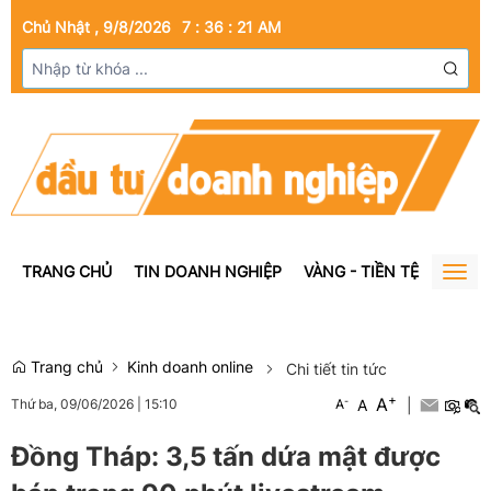
Chủ Nhật , 9/8/2026
7
:
36
:
22
AM
TRANG CHỦ
TIN DOANH NGHIỆP
VÀNG - TIỀN TỆ
BẤT Đ
Togg
navig
Trang chủ
Kinh doanh online
Chi tiết tin tức
+
A
-
A
|
Thứ ba, 09/06/2026
|
15:10
A
Đồng Tháp: 3,5 tấn dứa mật được