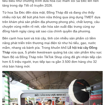
tiêu biểu như chương trình đưa hoa cúc mâm xôi Sa Đéc lên nền
tảng trong dịp Tết cổ truyền 2026.
Từ hoa Sa Đéc đến dứa mật, Đồng Tháp đã và đang cho thấy
nhiều nội lực để bứt phá hơn nữa thông qua ứng dụng TMĐT dựa
trên khám phá sản phẩm địa phương phong phú, chất lượng, câu
chuyện vùng miền rõ nét, văn hóa sản xuất đặc trưng cùng sự
đồng hành ngày càng sát sao của chính quyền địa phương.
Bên cạnh hoa tươi và trái cây, tỉnh còn nhiều sản phẩm có tiềm
năng phát triển trên thương mại điện tử như hủ tiếu, gạo, nước
mắm, nhang và bánh pía. Trong khuôn khổ
Lễ hội trái cây Đồng
Tháp
vừa qua, 5 phiên livestream quảng bá các sản phẩm khu vực
Nam Bộ và Đồng Tháp trên TikTok Shop cũng đã ghi nhận tiếp cận
hơn 6.5 triệu người, trực tiếp tạo ra gần 3.500 đơn hàng cho 32
nhà bán hàng mới.