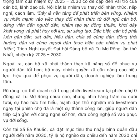
trọng tâm của nhiệm kỳ 2025 – 2030 có đề cập đến vai trò của
cán bộ, lãnh đạo xã. Nội bật là nhiệm vụ thay đổi nhận thức, nếp
nghĩ, cách làm.
“
Đây
là nền tảng để phát triển bền vững. Nhiệm
vụ nhấn mạnh vào việc thay đổi nhận thức từ đội ngũ cán bộ,
đảng viên đến người dân, nhằm tạo sự đồng thuận, khơi dậy
khát vọng và phát huy nội lực, sự sáng tạo. Đặc biệt, cán bộ phải
luôn gần dân, sát dân, hiểu dân, chia sẻ cùng dân, đồng thời
hướng dẫn và cùng người dân thực hiện các nhiệm vụ phát
triển.
”, Trích Nghị quyết Đại hội Đảng bộ xã Tu Mơ Rông lần thứ
Nhất, nhiệm kỳ 2025 – 2030.
Ngoài ra, cán bộ xã phải thành thạo kỹ năng số để phục vụ
người dân tốt hơn; bộ máy chính quyền xã cần nâng cao hiệu
lực, hiệu quả để phục vụ người dân, doanh nghiệp làm trung
tâm.
Rõ ràng, có thể doanh số trong phiên livestream tại phiên chợ 0
đồng xã Tu Mơ Rông chưa cao, nhưng nhìn hàng trăm nụ cười
tươi, sự háo hức tìm hiểu, mạnh dạn thử nghiệm mở livestream
ngay tại phiên chợ đã là một sự thành công lớn, giúp người dân
tiếp cận gần với công nghệ số hơn, đưa công nghệ số vào phục
vụ đời sống.
Còn tại xã Ea Knuếc, xã đặt mục tiêu thu nhập bình quân đầu
người đến năm 2030, tỷ lệ hộ nghèo đa chiều đến năm 2030 chỉ