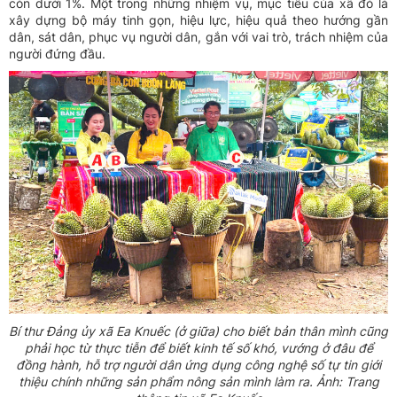
còn dưới 1%. Một trong những nhiệm vụ, mục tiêu của xã đó là
xây dựng bộ máy tinh gọn, hiệu lực, hiệu quả theo hướng gần
dân, sát dân, phục vụ người dân, gắn với vai trò, trách nhiệm của
người đứng đầu.
Bí thư Đảng ủy xã Ea Knuếc (ở giữa) cho biết bản thân mình cũng
phải học từ thực tiễn để biết kinh tế số khó, vướng ở đâu để
đồng hành, hỗ trợ người dân ứng dụng công nghệ số tự tin giới
thiệu chính những sản phẩm nông sản mình làm ra. Ảnh: Trang