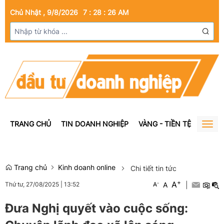
Chủ Nhật , 9/8/2026
7
:
28
:
27
AM
TRANG CHỦ
TIN DOANH NGHIỆP
VÀNG - TIỀN TỆ
BẤT Đ
Togg
navig
Trang chủ
Kinh doanh online
Chi tiết tin tức
+
A
-
A
|
Thứ tư, 27/08/2025
|
13:52
A
Đưa Nghị quyết vào cuộc sống: