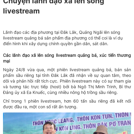
Chuyện lãnh đạo xã lên sóng
livestream
Lãnh đạo các địa phương tại Đắk Lắk, Quảng Ngãi lên sóng
livestream quảng bá sản phẩm địa phương có thể coi là ví dụ
điển hình khi xây dựng chính quyền gần dân, sát dân.
Các lãnh đạo xã lên sóng livestream quảng bá, xúc tiến thương
mại
Ngày 24/8 vừa qua, một phiên livestream quảng bá, bán sản
phẩm sầu riêng tại tỉnh Đắk Lắk đã nhận về sự quan tâm, theo
dõi và phản hồi rất tích cực. Phiên livestream này có sự tham gia
và tương tác trực tiếp (host) bởi bà Ngô Thị Minh Trinh, Bí thư
Đảng ủy xã Ea Knuếc, cùng nhiều nông hộ trồng sầu riêng.
Chỉ trong 1 phiên livestream, hơn 60 tấn sầu riêng đã kết nối
được đầu ra, một con số rất ấn tượng.