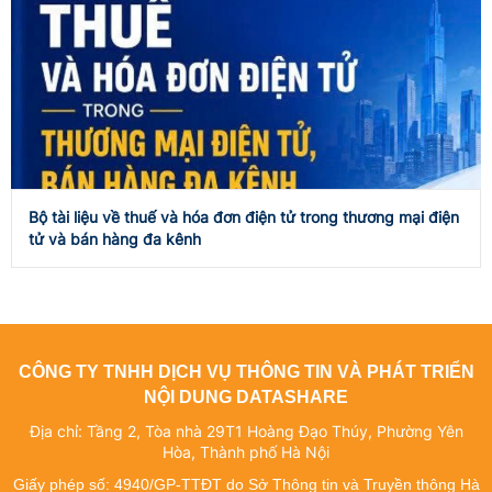
Bộ tài liệu về thuế và hóa đơn điện tử trong thương mại điện
tử và bán hàng đa kênh
CÔNG TY TNHH DỊCH VỤ THÔNG TIN VÀ PHÁT TRIỂN
NỘI DUNG DATASHARE
Địa chỉ: Tầng 2, Tòa nhà 29T1 Hoàng Đạo Thúy, Phường Yên
Hòa, Thành phố Hà Nội
Giấy phép số: 4940/GP-TTĐT do Sở Thông tin và Truyền thông Hà