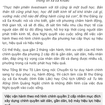
thông tin xã Ea Knuếc
“Thực hiện phiên livestream với tôi cũng là một buổi học. Bản
thân tôi cũng phải học, học để biết kinh tế số khó khăn cái gì,
vướng mắc chỗ nào để đồng hành cùng bà con”
, Bí thư Đảng ủy
xã Ea Knuếc nói và cho biết, gắn với phương châm hành động,
thời gian tới, xã sẽ đi đâu, đi sát tìm hiểu nhu cầu thực tế của
người dân để từ đó đồng hành, hỗ trợ kịp thời cùng người dân
phát triển kinh tế, đưa Nghị quyết vào cuộc sống để việc vận
hành theo mô hình chính quyền địa phương hai cấp thực sự hiệu
lực, hiệu quả và hiệu năng.
Có thể thấy, qua gần 2 tháng vận hành, tính ưu việt của mô hình
chính quyền địa phương 2 cấp đó là gần dân, sát dân, hiểu nhân
dân, đáp ứng kỳ vọng của nhân dân đã và đang được nhiều xã,
phường trong cả nước phát huy hiệu quả.
Như Tổng Bí thư Tô Lâm từng nói: Chuyển từ tư duy hành chính
sang tư duy phục vụ, hành động, thì cách làm của Bí thư Đảng
ủy xã Ea Knuếc (tỉnh Đắk Lắk) hay Chủ tịch UBND
xã Tu Mơ
Rông
(tỉnh Quảng Ngãi) chính là những điển hình của việc đưa
Nghị quyết vào cuộc sống.
Việc vận hành theo mô hình chính quyền 2 cấp nhằm mục đích
xây dựng chính quyền sát dân, gần dân, bộ máy hiệu lực hiệu