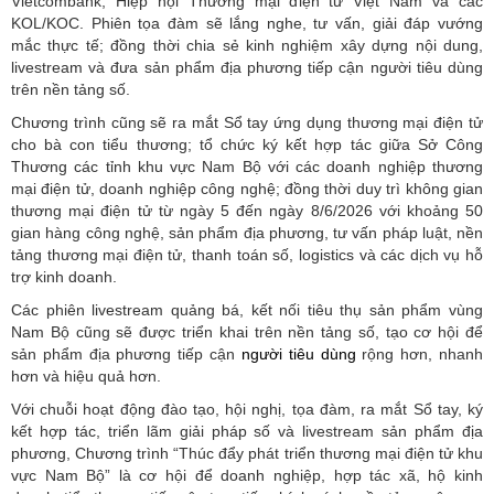
Vietcombank, Hiệp hội Thương mại điện tử Việt Nam và các
KOL/KOC. Phiên tọa đàm sẽ lắng nghe, tư vấn, giải đáp vướng
mắc thực tế; đồng thời chia sẻ kinh nghiệm xây dựng nội dung,
livestream và đưa sản phẩm địa phương tiếp cận người tiêu dùng
trên nền tảng số.
Chương trình cũng sẽ ra mắt Sổ tay ứng dụng thương mại điện tử
cho bà con tiểu thương; tổ chức ký kết hợp tác giữa Sở Công
Thương các tỉnh khu vực Nam Bộ với các doanh nghiệp thương
mại điện tử, doanh nghiệp công nghệ; đồng thời duy trì không gian
thương mại điện tử từ ngày 5 đến ngày 8/6/2026 với khoảng 50
gian hàng công nghệ, sản phẩm địa phương, tư vấn pháp luật, nền
tảng thương mại điện tử, thanh toán số, logistics và các dịch vụ hỗ
trợ kinh doanh.
Các phiên livestream quảng bá, kết nối tiêu thụ sản phẩm vùng
Nam Bộ cũng sẽ được triển khai trên nền tảng số, tạo cơ hội để
sản phẩm địa phương tiếp cận
người tiêu dùng
rộng hơn, nhanh
hơn và hiệu quả hơn.
Với chuỗi hoạt động đào tạo, hội nghị, tọa đàm, ra mắt Sổ tay, ký
kết hợp tác, triển lãm giải pháp số và livestream sản phẩm địa
phương, Chương trình “Thúc đẩy phát triển thương mại điện tử khu
vực Nam Bộ” là cơ hội để doanh nghiệp, hợp tác xã, hộ kinh