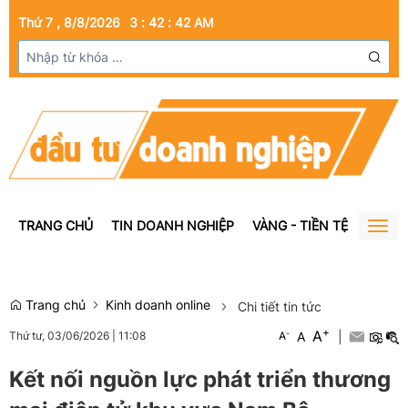
Thứ 7 , 8/8/2026
3
:
42
:
43
AM
TRANG CHỦ
TIN DOANH NGHIỆP
VÀNG - TIỀN TỆ
BẤT Đ
Togg
navig
Trang chủ
Kinh doanh online
Chi tiết tin tức
+
A
-
A
|
Thứ tư, 03/06/2026
|
11:08
A
Kết nối nguồn lực phát triển thương