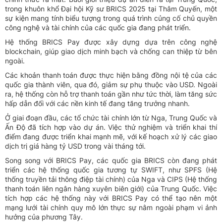
trong khuôn khổ Đại hội Kỹ sư BRICS 2025 tại Thâm Quyến, một
sự kiện mang tính biểu tượng trong quá trình củng cố chủ quyền
công nghệ và tài chính của các quốc gia đang phát triển.
Hệ thống BRICS Pay được xây dựng dựa trên công nghệ
blockchain, giúp giao dịch minh bạch và chống can thiệp từ bên
ngoài.
Các khoản thanh toán được thực hiện bằng đồng nội tệ của các
quốc gia thành viên, qua đó, giảm sự phụ thuộc vào USD. Ngoài
ra, hệ thống còn hỗ trợ thanh toán gần như tức thời, làm tăng sức
hấp dẫn đối với các nền kinh tế đang tăng trưởng nhanh.
Ở giai đoạn đầu, các tổ chức tài chính lớn từ Nga, Trung Quốc và
Ấn Độ đã tích hợp vào dự án. Việc thử nghiệm và triển khai thí
điểm đang được triển khai mạnh mẽ, với kế hoạch xử lý các giao
dịch trị giá hàng tỷ USD trong vài tháng tới.
Song song với BRICS Pay, các quốc gia BRICS còn đang phát
triển các hệ thống quốc gia tương tự SWIFT, như SPFS (Hệ
thống truyền tải thông điệp tài chính) của Nga và CIPS (Hệ thống
thanh toán liên ngân hàng xuyên biên giới) của Trung Quốc. Việc
tích hợp các hệ thống này với BRICS Pay có thể tạo nên một
mạng lưới tài chính quy mô lớn thực sự nằm ngoài phạm vi ảnh
hưởng của phương Tây.