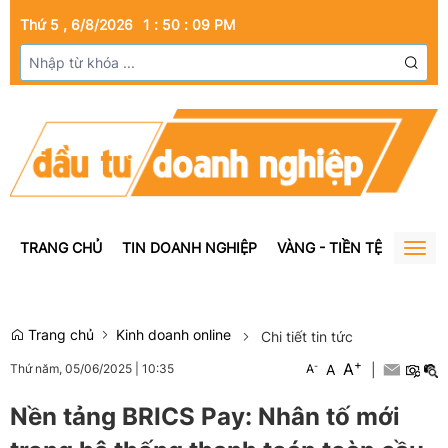
Thứ 5 , 6/8/2026
1
:
50
:
09
PM
TRANG CHỦ
TIN DOANH NGHIỆP
VÀNG - TIỀN TỆ
BẤT Đ
Togg
navig
Trang chủ
Kinh doanh online
Chi tiết tin tức
+
A
-
A
|
Thứ năm, 05/06/2025
|
10:35
A
Nền tảng BRICS Pay: Nhân tố mới