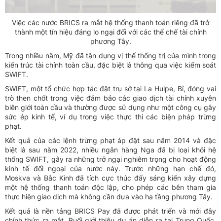
Việc các nước BRICS ra mắt hệ thống thanh toán riêng đã trở
thành một tín hiệu đáng lo ngại đối với các thể chế tài chính
phương Tây.
Trong nhiều năm, Mỹ đã tận dụng vị thế thống trị của mình trong
kiến trúc tài chính toàn cầu, đặc biệt là thông qua việc kiểm soát
SWIFT.
SWIFT, một tổ chức hợp tác đặt trụ sở tại La Hulpe, Bỉ, đóng vai
trò then chốt trong việc đảm bảo các giao dịch tài chính xuyên
biên giới toàn cầu và thường được sử dụng như một công cụ gây
sức ép kinh tế, ví dụ trong việc thực thi các biện pháp trừng
phạt.
Kết quả của các lệnh trừng phạt áp đặt sau năm 2014 và đặc
biệt là sau năm 2022, nhiều ngân hàng Nga đã bị loại khỏi hệ
thống SWIFT, gây ra những trở ngại nghiêm trọng cho hoạt động
kinh tế đối ngoại của nước này. Trước những hạn chế đó,
Moskva và Bắc Kinh đã tích cực thúc đẩy sáng kiến xây dựng
một hệ thống thanh toán độc lập, cho phép các bên tham gia
thực hiện giao dịch mà không cần dựa vào hạ tầng phương Tây.
Kết quả là nền tảng BRICS Pay đã được phát triển và mới đây
chính thức ra mắt. Buổi giới thiệu dự án diễn ra tại Trung Quốc,